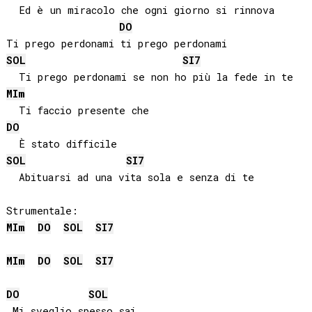
  Ed è un miracolo che ogni giorno si rinnova

DO
SOL
SI
7
MI
m
DO
SOL
SI
7
  Abituarsi ad una vita sola e senza di te

MI
m
DO
SOL
SI
7
MI
m
DO
SOL
SI
7
DO
SOL
 Mi sveglio spesso sai
