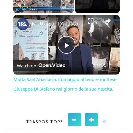
×
Play
Unmute
Fullscreen
Motta Sant'Anastasia. L'omaggio al tenore mottese Giuseppe Di Stefano nel giorno della sua nascita.
Play
Watch on
Video
Motta Sant'Anastasia. L'omaggio al tenore mottese
Giuseppe Di Stefano nel giorno della sua nascita.
-
+
TRASPOSITORE
0