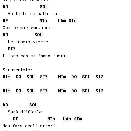
DO
SOL
RE
MI
m
LA
m
SI
m
DO
SOL
  Le lascio vivere

SI
7
E loro non mi fanno fuori

MI
m
DO
SOL
SI
7
MI
m
DO
SOL
SI
7
MI
m
DO
SOL
SI
7
MI
m
DO
SOL
SI
7
DO
SOL
  Sarà difficile

RE
MI
m
LA
m
SI
m