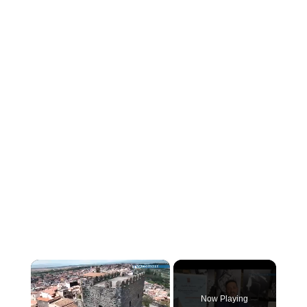
×
Now Playing