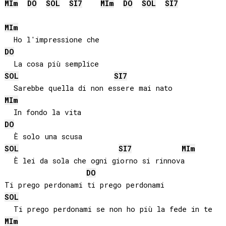
MI
m
DO
SOL
SI
7
MI
m
DO
SOL
SI
7
MI
m
DO
SOL
SI
7
MI
m
DO
SOL
SI
7
MI
m
  È lei da sola che ogni giorno si rinnova

DO
SOL
MI
m