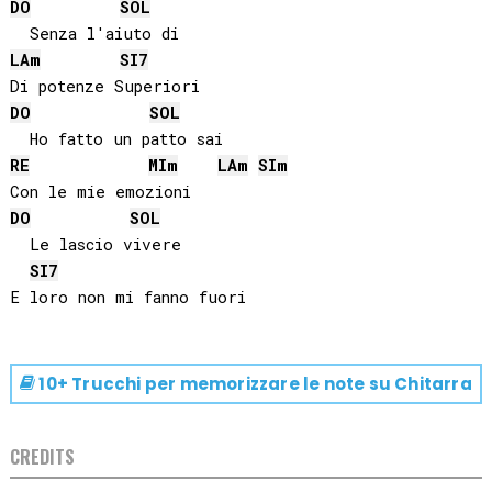
DO
SOL
LA
m
SI
7
DO
SOL
RE
MI
m
LA
m
SI
m
DO
SOL
  Le lascio vivere

SI
7
10+ Trucchi per memorizzare le note su
Chitarra
CREDITS