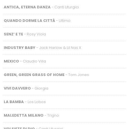
ANTICA, ETERNA DANZA
- Canti Liturgici
QUANDO DORME LA CITTÀ
- Ultimo
SENZ’ E TE
- Rosy Viola
INDUSTRY BABY
- Jack Harlow & Lil Nas X
MEXICO
- Claudio Villa
GREEN, GREEN GRASS OF HOME
- Tom Jones
VIVI DAVVERO
- Giorgia
LA BAMBA
- Los Lobos
MALEDETTA MILANO
- Trigno
VOI SIETE DI DIO
- Canti Liturgici