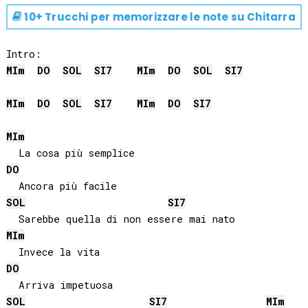
10+ Trucchi per memorizzare le note su
Chitarra
MI
m
DO
SOL
SI
7
MI
m
DO
SOL
SI
7
MI
m
DO
SOL
SI
7
MI
m
DO
SI
7
MI
m
DO
SOL
SI
7
MI
m
DO
SOL
SI
7
MI
m