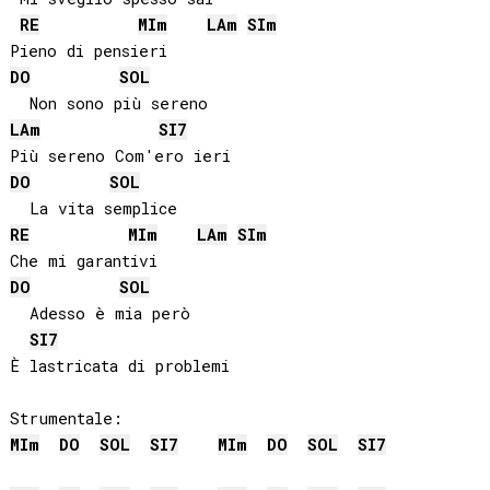
RE
MI
m
LA
m
SI
m
DO
SOL
LA
m
SI
7
DO
SOL
RE
MI
m
LA
m
SI
m
DO
SOL
  Adesso è mia però

SI
7
È lastricata di problemi

MI
m
DO
SOL
SI
7
MI
m
DO
SOL
SI
7