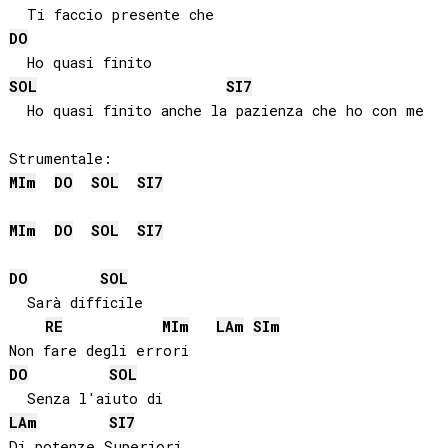
DO
SOL
SI
7
  Ho quasi finito anche la pazienza che ho con me

MI
m
DO
SOL
SI
7
MI
m
DO
SOL
SI
7
DO
SOL
  Sarà difficile

RE
MI
m
LA
m
SI
m
DO
SOL
LA
m
SI
7