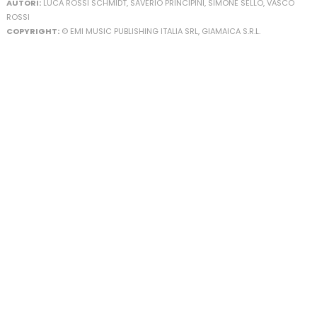
AUTORI:
LUCA ROSSI SCHMIDT, SAVERIO PRINCIPINI, SIMONE SELLO, VASCO
ROSSI
COPYRIGHT:
© EMI MUSIC PUBLISHING ITALIA SRL, GIAMAICA S.R.L.