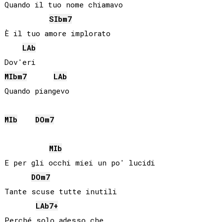
Quando il tuo nome chiamavo

SIb
m7
È il tuo amore implorato

LAb
MIb
m7
LAb
MIb
DO
m7
MIb
E per gli occhi miei un po' lucidi

DO
m7
Tante scuse tutte inutili

LAb
7+
Perché solo adesso che
