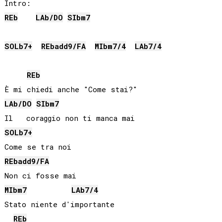
REb
LAb
/
DO
SIb
m7
SOLb
7+
REb
add9/
FA
MIb
m7/4
LAb
7/4
REb
LAb
/
DO
SIb
m7
SOLb
7+
REb
add9/
FA
MIb
m7
LAb
7/4
Stato niente d'importante

REb