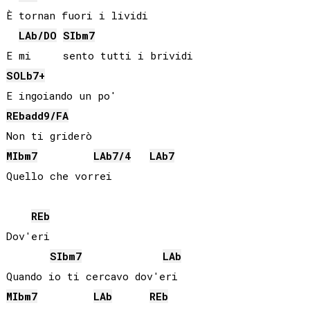
È tornan fuori i lividi

LAb
/
DO
SIb
m7
SOLb
7+
REb
add9/
FA
MIb
m7
LAb
7/4
LAb
7
Quello che vorrei

REb
Dov'eri

SIb
m7
LAb
MIb
m7
LAb
REb