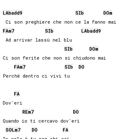
LAb
add9
SIb
DO
m
FA
m7
SIb
LAb
add9
 Ad arrivar lassù nel blu

SIb
DO
m
Ci son ferite che non si chiudono mai

FA
m7
SIb
DO
FA
Dov'eri

RE
m7
DO
Quando io ti cercavo dov'eri

SOL
m7
DO
FA
Io sola è tu con chi eri
