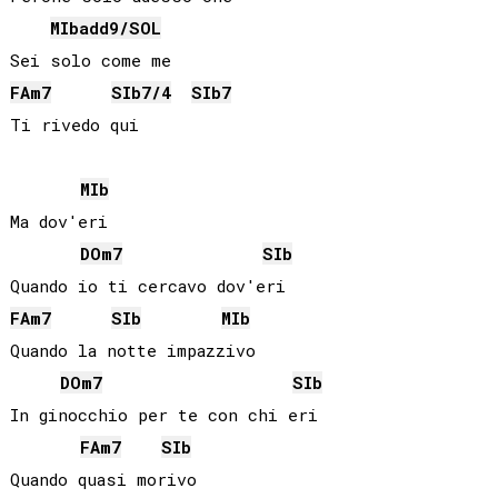
MIb
add9/
SOL
FA
m7
SIb
7/4
SIb
7
Ti rivedo qui

MIb
Ma dov'eri

DO
m7
SIb
FA
m7
SIb
MIb
Quando la notte impazzivo

DO
m7
SIb
In ginocchio per te con chi eri

FA
m7
SIb
Quando quasi morivo
