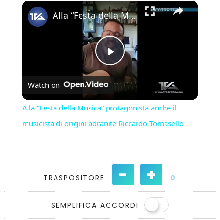
×
Play
Unmute
Fullscreen
Alla “Festa della Musica” protagonista anche il musicista di origini adranite Riccardo Tomasello
Play
Watch on
Video
Alla “Festa della Musica” protagonista anche il
musicista di origini adranite Riccardo Tomasello
-
+
TRASPOSITORE
0
SEMPLIFICA ACCORDI