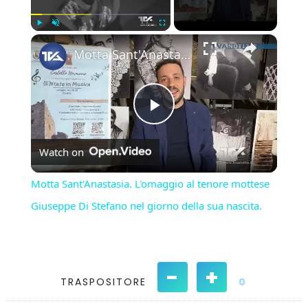
×
Play
Unmute
Fullscreen
Motta Sant'Anastasia. L'omaggio al tenore mottese Giuseppe Di Stefano nel giorno della sua nascita.
Play
Watch on
Video
Motta Sant'Anastasia. L'omaggio al tenore mottese
Giuseppe Di Stefano nel giorno della sua nascita.
-
+
TRASPOSITORE
0