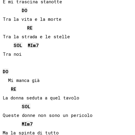
E mi trascina stanotte

DO
Tra la vita e la morte

RE
Tra la strada e le stelle

SOL
MI
m7
Tra noi

DO
  Mi manca già

RE
La donna seduta a quel tavolo

SOL
Queste donne non sono un pericolo

MI
m7
Ma la spinta di tutto
