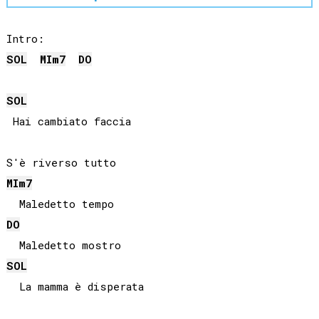
SOL
MI
m7
DO
SOL
 Hai cambiato faccia

MI
m7
DO
SOL
  La mamma è disperata
