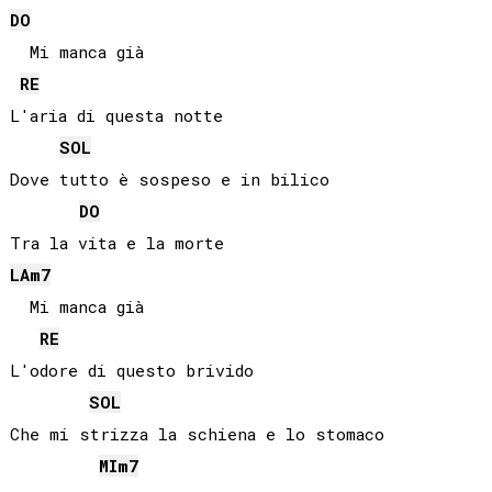
DO
  Mi manca già

RE
L'aria di questa notte

SOL
Dove tutto è sospeso e in bilico

DO
LA
m7
  Mi manca già

RE
L'odore di questo brivido

SOL
Che mi strizza la schiena e lo stomaco

MI
m7