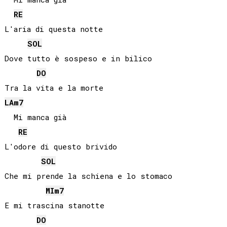
RE
L'aria di questa notte

SOL
Dove tutto è sospeso e in bilico

DO
LA
m7
  Mi manca già

RE
L'odore di questo brivido

SOL
Che mi prende la schiena e lo stomaco

MI
m7
E mi trascina stanotte

DO