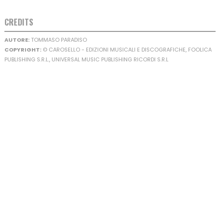
CREDITS
AUTORE:
TOMMASO PARADISO
COPYRIGHT:
© CAROSELLO - EDIZIONI MUSICALI E DISCOGRAFICHE, FOOLICA
PUBLISHING S.R.L., UNIVERSAL MUSIC PUBLISHING RICORDI S.R.L