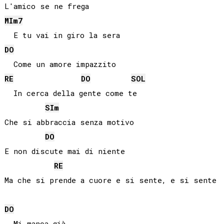
MI
m7
DO
RE
DO
SOL
  In cerca della gente come te

SI
m
Che si abbraccia senza motivo

DO
E non discute mai di niente

RE
Ma che si prende a cuore e si sente, e si sente

DO
  Mi manca già
