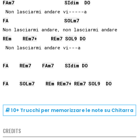
FA
m7
SI
dim
DO
FA
SOL
m7
RE
m
RE
m7+
RE
m7
SOL
9
DO
 Non lasciarmi andare vi---a

FA
RE
m7
FA
m7
SI
dim
DO
FA
SOL
m7
RE
m
RE
m7+
RE
m7
SOL
9
DO
10+ Trucchi per memorizzare le note su
Chitarra
CREDITS