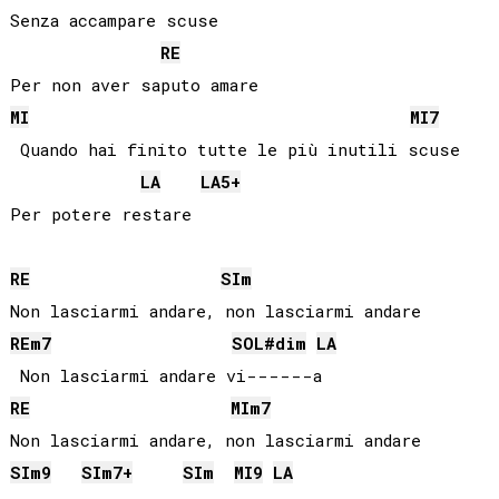
Senza accampare scuse

RE
MI
MI
7
 Quando hai finito tutte le più inutili scuse

LA
LA
5+
Per potere restare

RE
SI
m
RE
m7
SOL#
dim
LA
RE
MI
m7
SI
m9
SI
m7+
SI
m
MI
9
LA