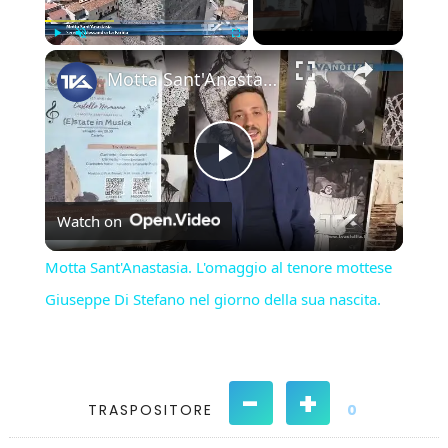
×
Play
Unmute
Fullscreen
Motta Sant'Anastasia. L'omaggio al tenore mottese Giuseppe Di Stefano nel giorno della sua nascita.
Play
Watch on
Video
Motta Sant'Anastasia. L'omaggio al tenore mottese
Giuseppe Di Stefano nel giorno della sua nascita.
-
+
TRASPOSITORE
0