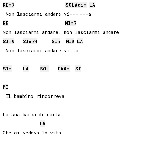
RE
m7
SOL#
dim
LA
RE
MI
m7
SI
m9
SI
m7+
SI
m
MI
9
LA
 Non lasciarmi andare vi--a

SI
m
LA
SOL
FA#
m
SI
MI
 Il bambino rincorreva

La sua barca di carta

LA
Che ci vedeva la vita
