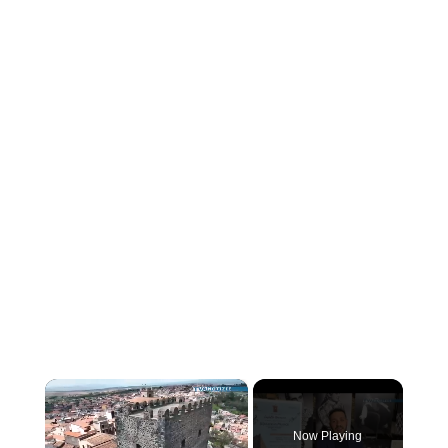
×
Now Playing