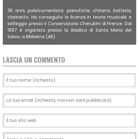
36 anni, polistrumentista: pianoforte, chitarra, batteria,
clarinetto. Ha conseguito la licenza in teoria musicale e
solfeggio presso il Conservatorio Cherubini di Firenze. Dal
1997 è organista presso la Basilica di Santa Maria del
Sasso, a Bibbiena (AR).
LASCIA UN COMMENTO