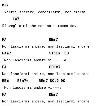
MI
7
 Vorrei sparire, cancellarmi, non amarmi

LA
7
FA
RE
m7
FA
m7
SI
dim
DO
FA
SOL
m7
RE
m
RE
m7+
RE
m7
SOL
9
DO
FA
RE
m7