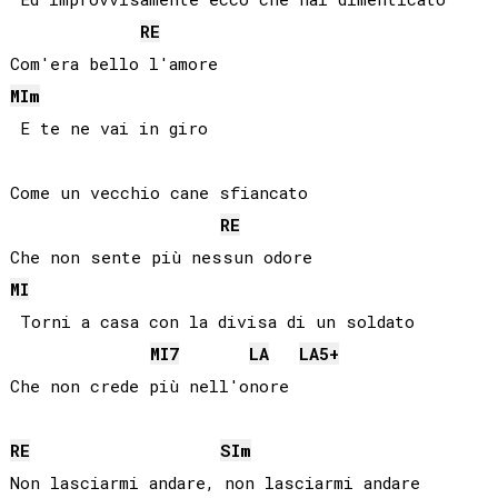
RE
MI
m
 E te ne vai in giro

Come un vecchio cane sfiancato

RE
MI
 Torni a casa con la divisa di un soldato

MI
7
LA
LA
5+
Che non crede più nell'onore

RE
SI
m