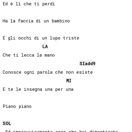
Ed è lì che ti perdi

Ha la faccia di un bambino

E gli occhi di un lupo triste

LA
Che ti lecca la mano

SI
add9
Conosce ogni parola che non esiste

MI
E te le insegna una per una

SOL
 Ed improvvisamente ecco che hai dimenticato
