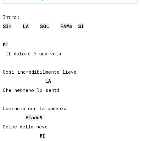
SI
m
LA
SOL
FA#
m
SI
MI
 Il dolore è una vela

Così incredibilmente lieve

LA
Che nemmeno lo senti

Comincia con la cadenza

SI
add9
Dolce della neve

MI