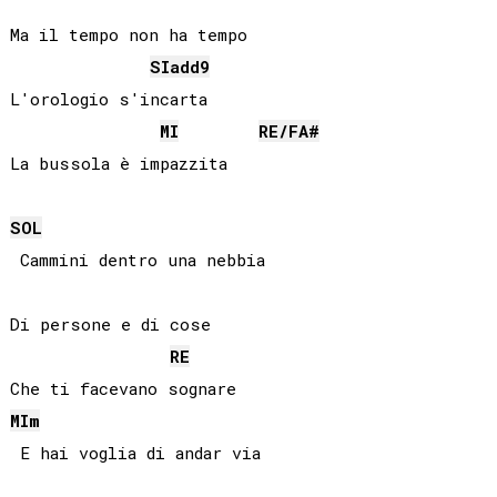
Ma il tempo non ha tempo

SI
add9
L'orologio s'incarta

MI
RE
/
FA#
SOL
 Cammini dentro una nebbia

Di persone e di cose

RE
MI
m
 E hai voglia di andar via
