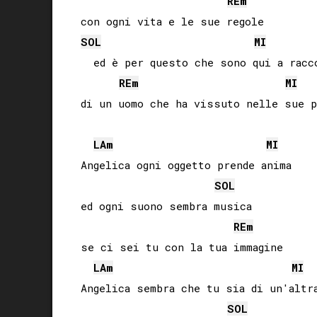
RE
m
SOL
MI
  ed è per questo che sono qui a racco
RE
m
MI
di un uomo che ha vissuto nelle sue p
LA
m
MI
Angelica ogni oggetto prende anima

SOL
ed ogni suono sembra musica

RE
m
se ci sei tu con la tua immagine

LA
m
MI
Angelica sembra che tu sia di un'altra
SOL