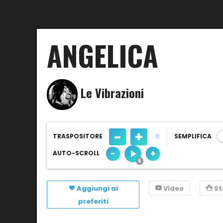
ANGELICA
Le Vibrazioni
-
+
TRASPOSITORE
0
SEMPLIFICA
-
+
AUTO-SCROLL
Aggiungi ai
Video
S
preferiti