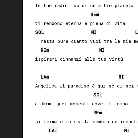
le tue radici su di un altro pianeta

RE
m
SOL
MI
L
  resta pure quanto vuoi tra le mie me
RE
m
MI
ispirami dinnanzi alle tue virtù

LA
m
MI
Angelica il paradiso è qui se ci sei t
SOL
a darmi quei momenti dove il tempo

RE
m
si ferma e la realtà sembra un incanto
LA
m
MI