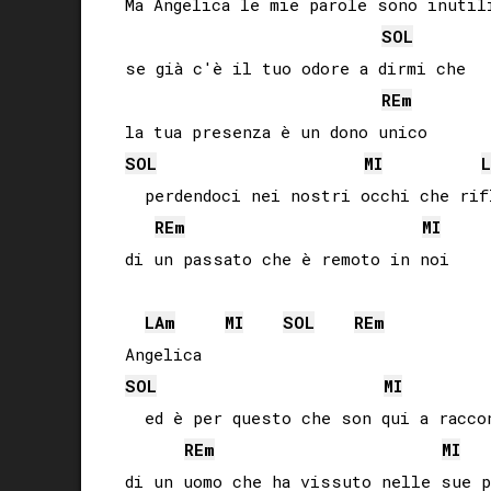
Ma Angelica le mie parole sono inutili
SOL
se già c'è il tuo odore a dirmi che

RE
m
SOL
MI
L
  perdendoci nei nostri occhi che rif
RE
m
MI
di un passato che è remoto in noi

LA
m
MI
SOL
RE
m
SOL
MI
  ed è per questo che son qui a raccon
RE
m
MI
di un uomo che ha vissuto nelle sue p