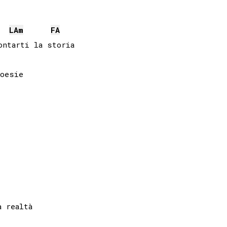
LA
m
FA
ntarti la storia

oesie

 realtà
