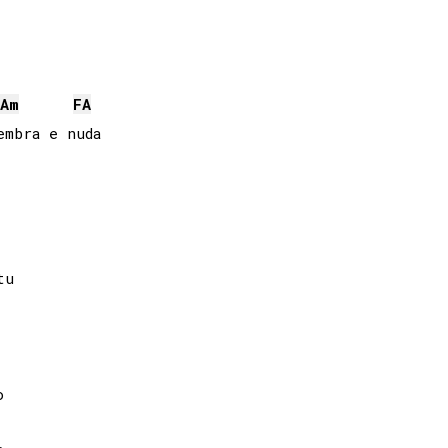
A
m
FA
mbra e nuda

u


