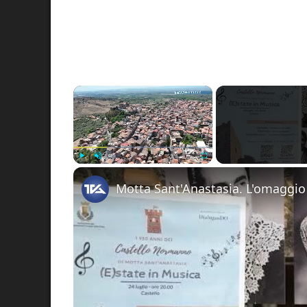
×
Play
Unmute
Fullscreen