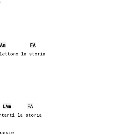


A
m
FA
lettono la storia

LA
m
FA
tarti la storia

oesie
