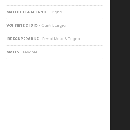
MALEDETTA MILANO
- Trigno
VOI SIETE DI DIO
- Canti Liturgici
IRRECUPERABILE
- Ermal Meta & Trigno
MALÌA
- Levante