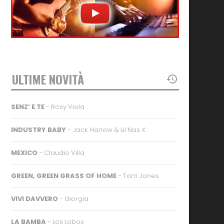
ULTIME NOVITÀ
SENZ’ E TE
- Rosy Viola
INDUSTRY BABY
- Jack Harlow & Lil Nas X
MEXICO
- Claudio Villa
GREEN, GREEN GRASS OF HOME
- Tom Jones
VIVI DAVVERO
- Giorgia
LA BAMBA
- Los Lobos