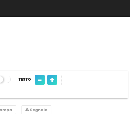
-
+
TESTO
tampa
Segnala