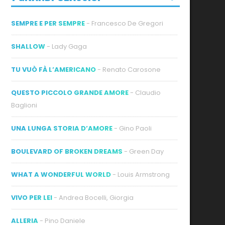
SEMPRE E PER SEMPRE
- Francesco De Gregori
SHALLOW
- Lady Gaga
TU VUÒ FÀ L’AMERICANO
- Renato Carosone
QUESTO PICCOLO GRANDE AMORE
- Claudio
Baglioni
UNA LUNGA STORIA D’AMORE
- Gino Paoli
BOULEVARD OF BROKEN DREAMS
- Green Day
WHAT A WONDERFUL WORLD
- Louis Armstrong
VIVO PER LEI
- Andrea Bocelli, Giorgia
ALLERIA
- Pino Daniele