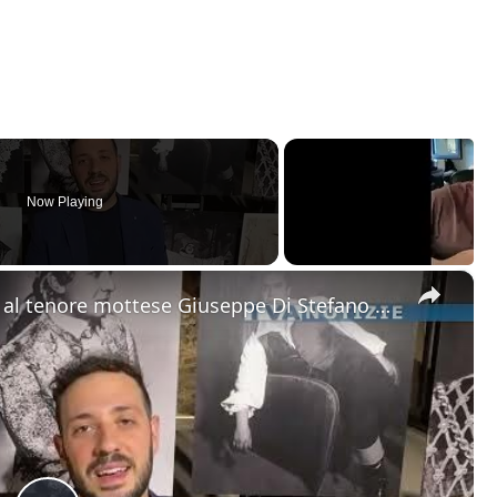
Now Playing
×
Motta Sant'Anastasia. L'omaggio al tenore mottese Giuseppe Di Stefano nel giorno della sua nascita.