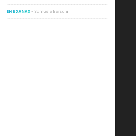
EN E XANAX
- Samuele Bersani