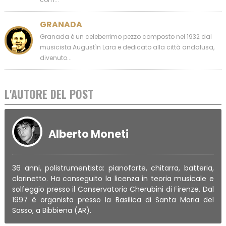
GRANADA
Granada è un celeberrimo pezzo composto nel 1932 dal
musicista Augustìn Lara e dedicato alla città andalusa,
divenuto...
L'AUTORE DEL POST
Alberto Moneti
36 anni, polistrumentista: pianoforte, chitarra, batteria,
clarinetto. Ha conseguito la licenza in teoria musicale e
solfeggio presso il Conservatorio Cherubini di Firenze. Dal
1997 è organista presso la Basilica di Santa Maria del
Sasso, a Bibbiena (AR).