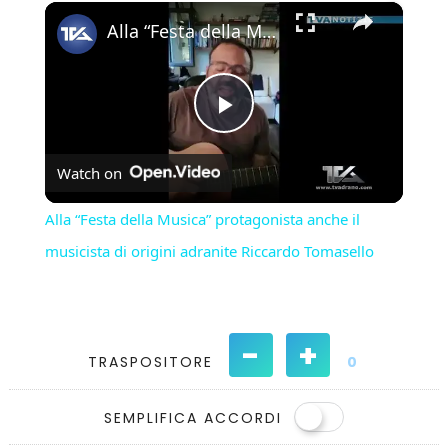
×
Play
Unmute
Fullscreen
Alla “Festa della Musica” protagonista anche il musicista di origini adranite Riccardo Tomasello
Play
Watch on
Video
Alla “Festa della Musica” protagonista anche il
musicista di origini adranite Riccardo Tomasello
-
+
TRASPOSITORE
0
SEMPLIFICA ACCORDI