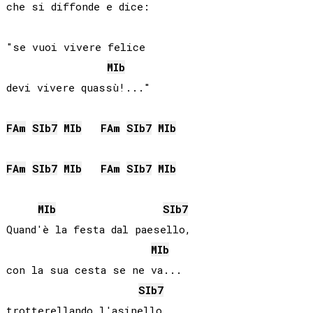
che si diffonde e dice:

"se vuoi vivere felice

MIb
devi vivere quassù!..."

FA
m
SIb
7
MIb
FA
m
SIb
7
MIb
FA
m
SIb
7
MIb
FA
m
SIb
7
MIb
MIb
SIb
7
Quand'è la festa dal paesello,

MIb
con la sua cesta se ne va...

SIb
7
trotterellando l'asinello,
