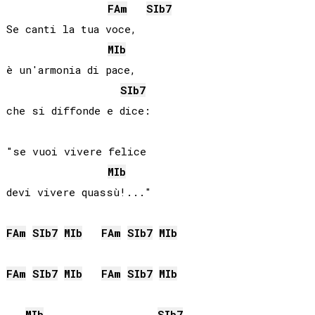
FA
m
SIb
7
Se canti la tua voce,

MIb
è un'armonia di pace,

SIb
7
che si diffonde e dice:

"se vuoi vivere felice

MIb
devi vivere quassù!..."

FA
m
SIb
7
MIb
FA
m
SIb
7
MIb
FA
m
SIb
7
MIb
FA
m
SIb
7
MIb
MIb
SIb
7