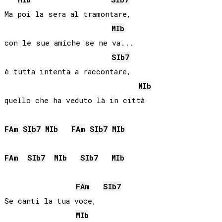
Ma poi la sera al tramontare,

MIb
con le sue amiche se ne va...

SIb
7
è tutta intenta a raccontare,

MIb
quello che ha veduto là in città

FA
m
SIb
7
MIb
FA
m
SIb
7
MIb
FA
m
SIb
7
MIb
SIb
7
MIb
FA
m
SIb
7
Se canti la tua voce,

MIb