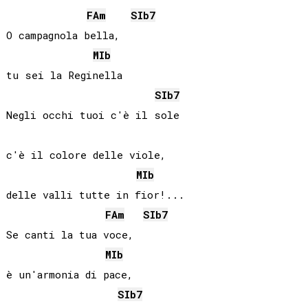
FA
m
SIb
7
O campagnola bella,

MIb
tu sei la Reginella

SIb
7
Negli occhi tuoi c'è il sole

c'è il colore delle viole,

MIb
delle valli tutte in fior!...

FA
m
SIb
7
Se canti la tua voce,

MIb
è un'armonia di pace,

SIb
7