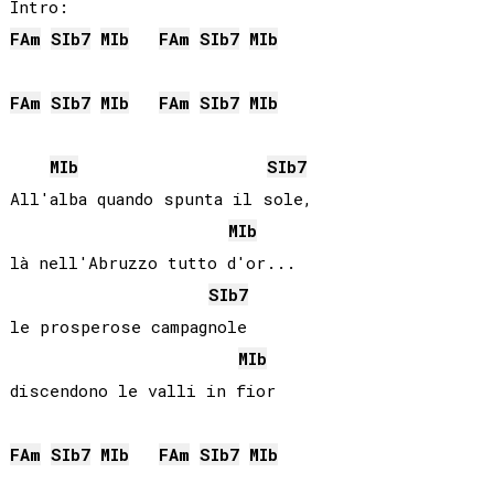
FA
m
SIb
7
MIb
FA
m
SIb
7
MIb
FA
m
SIb
7
MIb
FA
m
SIb
7
MIb
MIb
SIb
7
All'alba quando spunta il sole,

MIb
là nell'Abruzzo tutto d'or...

SIb
7
le prosperose campagnole

MIb
discendono le valli in fior

FA
m
SIb
7
MIb
FA
m
SIb
7
MIb