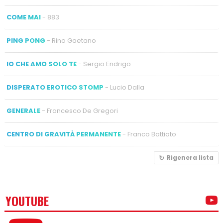
COME MAI
- 883
PING PONG
- Rino Gaetano
IO CHE AMO SOLO TE
- Sergio Endrigo
DISPERATO EROTICO STOMP
- Lucio Dalla
GENERALE
- Francesco De Gregori
CENTRO DI GRAVITÀ PERMANENTE
- Franco Battiato
Rigenera lista
YOUTUBE