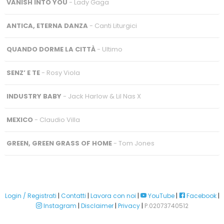
VANISH INTO YOU
- Lady Gaga
ANTICA, ETERNA DANZA
- Canti Liturgici
QUANDO DORME LA CITTÀ
- Ultimo
SENZ’ E TE
- Rosy Viola
INDUSTRY BABY
- Jack Harlow & Lil Nas X
MEXICO
- Claudio Villa
GREEN, GREEN GRASS OF HOME
- Tom Jones
Login / Registrati
|
Contatti
|
Lavora con noi
|
YouTube
|
Facebook
|
Instagram
|
Disclaimer
|
Privacy
|
P.02073740512