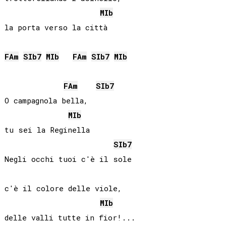
MIb
la porta verso la città

FA
m
SIb
7
MIb
FA
m
SIb
7
MIb
FA
m
SIb
7
O campagnola bella,

MIb
tu sei la Reginella

SIb
7
Negli occhi tuoi c'è il sole

c'è il colore delle viole,

MIb
delle valli tutte in fior!...
