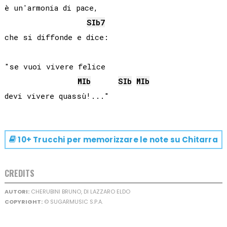
è un'armonia di pace,

SIb
7
che si diffonde e dice:

"se vuoi vivere felice

MIb
SIb
MIb
10+ Trucchi per memorizzare le note su
Chitarra
CREDITS
AUTORI:
CHERUBINI BRUNO, DI LAZZARO ELDO
COPYRIGHT:
© SUGARMUSIC S.P.A.