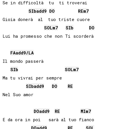
Se in difficoltà  tu  ti troverai

SIb
add9
DO
RE
m7
Gioia donerà  al  tuo triste cuore

SOL
m7
SIb
DO
Lui ha promesso che non Ti scorderà

FA
add9/
LA
Il mondo passerà

SIb
SOL
m7
Ma tu vivrai per sempre

SIb
add9
DO
RE
DO
add9
RE
MI
m7
E da ora in poi   sarà al tuo fianco

DO
add9
RE
SOL