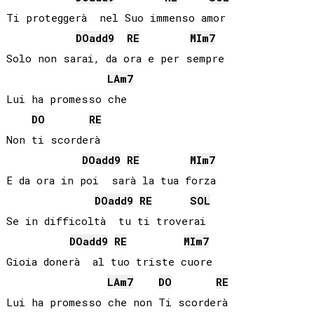
Ti proteggerà  nel Suo immenso amor

DO
add9
RE
MI
m7
Solo non sarai, da ora e per sempre

LA
m7
Lui ha promesso che

DO
RE
Non ti scorderà 

DO
add9
RE
MI
m7
E da ora in poi  sarà la tua forza

DO
add9
RE
SOL
Se in difficoltà  tu ti troverai

DO
add9
RE
MI
m7
Gioia donerà  al tuo triste cuore

LA
m7
DO
RE
Lui ha promesso che non Ti scorderà
