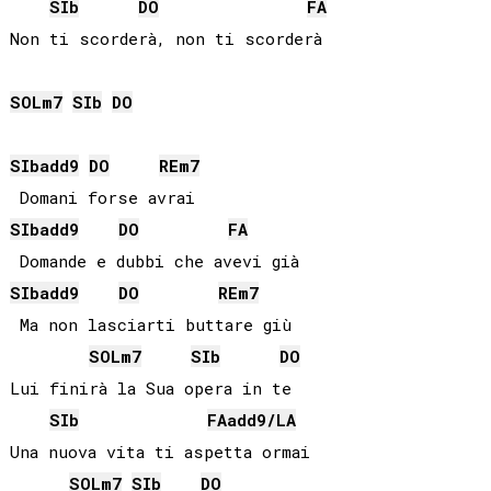
SIb
DO
FA
Non ti scorderà, non ti scorderà

SOL
m7
SIb
DO
SIb
add9
DO
RE
m7
SIb
add9
DO
FA
SIb
add9
DO
RE
m7
 Ma non lasciarti buttare giù

SOL
m7
SIb
DO
Lui finirà la Sua opera in te

SIb
FA
add9/
LA
Una nuova vita ti aspetta ormai

SOL
m7
SIb
DO