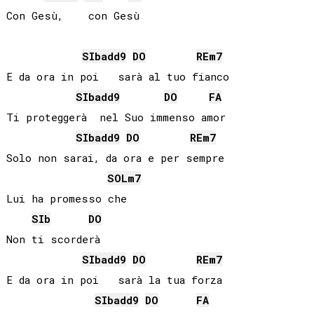
Con Gesù,    con Gesù

SIb
add9
DO
RE
m7
E da ora in poi   sarà al tuo fianco

SIb
add9
DO
FA
Ti proteggerà  nel Suo immenso amor

SIb
add9
DO
RE
m7
Solo non sarai, da ora e per sempre

SOL
m7
Lui ha promesso che

SIb
DO
Non ti scorderà 

SIb
add9
DO
RE
m7
E da ora in poi   sarà la tua forza

SIb
add9
DO
FA