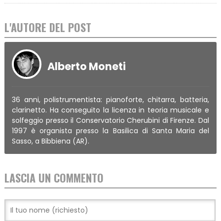
L'AUTORE DEL POST
Alberto Moneti
36 anni, polistrumentista: pianoforte, chitarra, batteria,
clarinetto. Ha conseguito la licenza in teoria musicale e
solfeggio presso il Conservatorio Cherubini di Firenze. Dal
1997 è organista presso la Basilica di Santa Maria del
Sasso, a Bibbiena (AR).
LASCIA UN COMMENTO