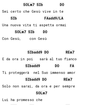
SOL
m7
SIb
DO
Sei certo che Gesù vive in te

SIb
FA
add9/
LA
Una nuova vita ti aspetta ormai

SOL
m7
SIb
DO
Con Gesù,    con Gesù

SIb
add9
DO
RE
m7
E da ora in poi   sarà al tuo fianco

SIb
add9
DO
FA
Ti proteggerà  nel Suo immenso amor

SIb
add9
DO
RE
m7
Solo non sarai, da ora e per sempre

SOL
m7
Lui ha promesso che
