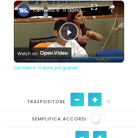
×
Play
Unmute
Fullscreen
Carmelo e "il dono più grande"
Play
Watch on
Video
Carmelo e "il dono più grande"
-
+
TRASPOSITORE
0
SEMPLIFICA ACCORDI
-
+