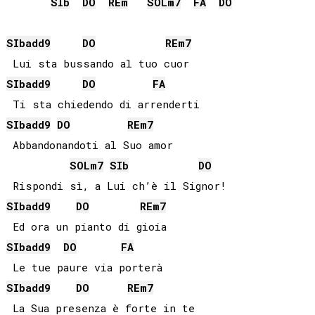
SIb
DO
RE
m
SOL
m7
FA
DO
SIb
add9
DO
RE
m7
SIb
add9
DO
FA
SIb
add9
DO
RE
m7
 Abbandonandoti al Suo amor

SOL
m7
SIb
DO
SIb
add9
DO
RE
m7
SIb
add9
DO
FA
SIb
add9
DO
RE
m7
 La Sua presenza è forte in te
