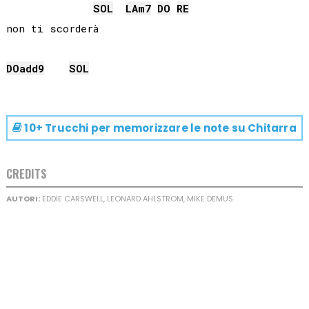
SOL
LA
m7
DO
RE
non ti scorderà

DO
add9
SOL
10+ Trucchi per memorizzare le note su
Chitarra
CREDITS
AUTORI:
EDDIE CARSWELL, LEONARD AHLSTROM, MIKE DEMUS