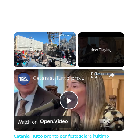
×
Now Playing
×
Play
Unmute
Fullscreen
Catania. Tutto pronto per festeggiare l’ultimo giorno dell’anno con “Capodanno in Musica” in dirett
Play
Watch on
Video
Catania. Tutto pronto per festeggiare l’ultimo