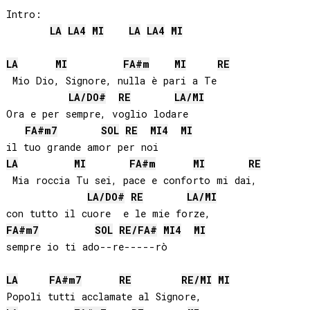
Intro:

LA
LA
4
MI
LA
LA
4
MI
LA
MI
FA#
m
MI
RE
 Mio Dio, Signore, nulla è pari a Te

LA
/
DO#
RE
LA
/
MI
Ora e per sempre, voglio lodare

FA#
m7
SOL
RE
MI
4
MI
LA
MI
FA#
m
MI
RE
 Mia roccia Tu sei, pace e conforto mi dai,

LA
/
DO#
RE
LA
/
MI
FA#
m7
SOL
RE
/
FA#
MI
4
MI
sempre io ti ado--re-----rò

LA
FA#
m7
RE
RE
/
MI
MI