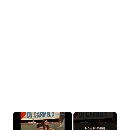
×
Now Playing