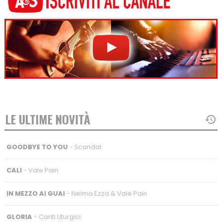
LE ULTIME NOVITÀ
GOODBYE TO YOU
- Scandal
CALI
- Vale Pain
IN MEZZO AI GUAI
- Neima Ezza & Vale Pain
GLORIA
- Canti Liturgici