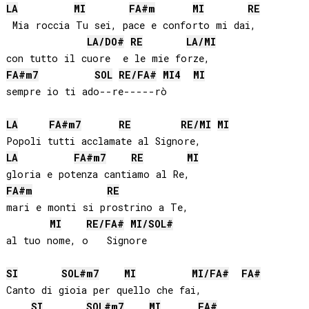
LA
MI
FA#
m
MI
RE
 Mia roccia Tu sei, pace e conforto mi dai,

LA
/
DO#
RE
LA
/
MI
FA#
m7
SOL
RE
/
FA#
MI
4
MI
sempre io ti ado--re-----rò

LA
FA#
m7
RE
RE
/
MI
MI
LA
FA#
m7
RE
MI
FA#
m
RE
mari e monti si prostrino a Te,

MI
RE
/
FA#
MI
/
SOL#
SI
SOL#
m7
MI
MI
/
FA#
FA#
Canto di gioia per quello che fai,

SI
SOL#
m7
MI
FA#