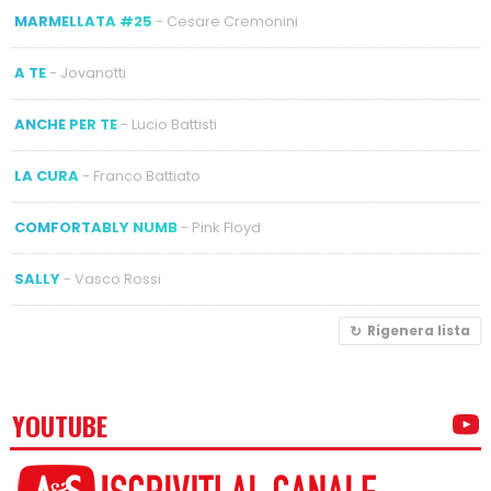
MARMELLATA #25
- Cesare Cremonini
A TE
- Jovanotti
ANCHE PER TE
- Lucio Battisti
LA CURA
- Franco Battiato
COMFORTABLY NUMB
- Pink Floyd
SALLY
- Vasco Rossi
Rigenera lista
YOUTUBE