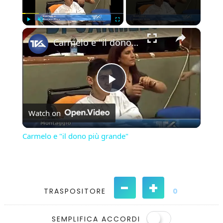
×
Play
Unmute
Fullscreen
Carmelo e "il dono più grande"
Play
Watch on
Video
Carmelo e "il dono più grande"
-
+
TRASPOSITORE
0
SEMPLIFICA ACCORDI