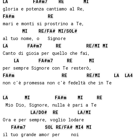
LA
FA#
m7
RE
MI
FA#
m
RE
mari e monti si prostrino a Te,

MI
RE
/
FA#
MI
/
SOL#
LA
FA#
m7
RE
RE
/
MI
MI
Canto di gioia per quello che fai,

LA
FA#
m7
RE
MI
FA#
m
RE
RE
/
MI
LA
LA
4
non c'è promessa non c'è fedeltà che in Te

LA
MI
FA#
m
MI
RE
 Mio Dio, Signore, nulla è pari a Te

LA
/
DO#
RE
LA
/
MI
Ora e per sempre, voglio lodare

FA#
m7
SOL
RE
/
FA#
MI
4
MI