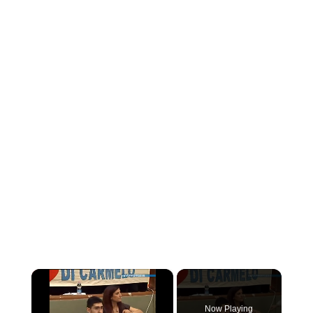
×
Now Playing