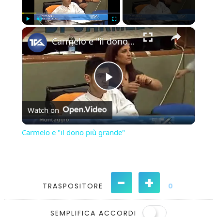
×
Play
Unmute
Fullscreen
Carmelo e "il dono più grande"
Play
Watch on
Video
Carmelo e "il dono più grande"
-
+
TRASPOSITORE
0
SEMPLIFICA ACCORDI