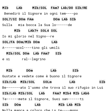
MIb
LAb
MIb
/
SOL
FA
m7
LAb
/
DO
SIb
/
RE
SOL
7/
SI
DO
m
FA
m
DO
m
LAb
SIb
Sulla   mia bocca la Sua lo------de

MIb
LAb
7+
SOL
4
SOL
SOL
/
FA
DO
m/
MIb
DO
m
LAb
A------scol----tino gli umili 

MIb
/
SOL
DO
m
LAb
FA
m7
SIb
e si      ral--legrino

MIb
DO
m
LAb
SIb
SIb
/
LAb
MIb
/
SOL
SOL
m
LAb
SIb
SIb
/
LAb
MIb
/
SOL
LAb
FA
m7
MIb
4
MIb
LAb
6
SIb
DO
m
LAb
MIb
LAb
MIb
Nulla manca a coloro che Lo te----mono
