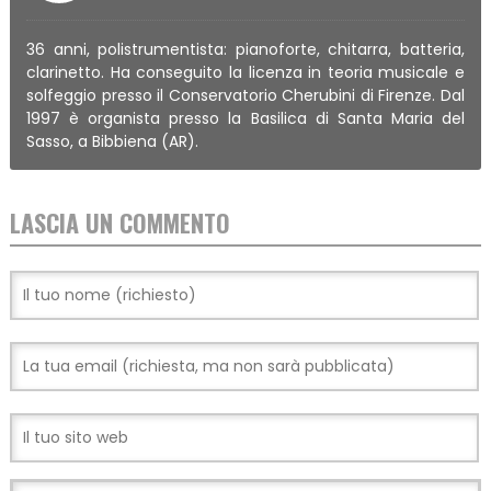
36 anni, polistrumentista: pianoforte, chitarra, batteria,
clarinetto. Ha conseguito la licenza in teoria musicale e
solfeggio presso il Conservatorio Cherubini di Firenze. Dal
1997 è organista presso la Basilica di Santa Maria del
Sasso, a Bibbiena (AR).
LASCIA UN COMMENTO