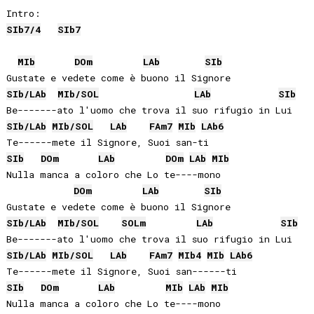
SIb
7/4
SIb
7
MIb
DO
m
LAb
SIb
SIb
/
LAb
MIb
/
SOL
LAb
SIb
SIb
/
LAb
MIb
/
SOL
LAb
FA
m7
MIb
LAb
6
SIb
DO
m
LAb
DO
m
LAb
MIb
Nulla manca a coloro che Lo te----mono

DO
m
LAb
SIb
SIb
/
LAb
MIb
/
SOL
SOL
m
LAb
SIb
SIb
/
LAb
MIb
/
SOL
LAb
FA
m7
MIb
4
MIb
LAb
6
SIb
DO
m
LAb
MIb
LAb
MIb
Nulla manca a coloro che Lo te----mono
