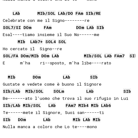
LAb
MIb
/
SOL
LAb
/
DO
FA
m
SIb
/
RE
SOL
7/
SI
DO
m
FA
m
DO
m
LAb
SIb
Esal----tiamo insieme il Suo No------me

MIb
LAb
7+
SOL
4
SOL
SOL
/
FA
DO
m/
MIb
DO
m
LAb
MIb
/
SOL
LAb
FA
m7
SIb
E      m'ha    ri--sposto, m'ha libe----rato

MIb
DO
m
LAb
SIb
SIb
/
LAb
MIb
/
SOL
SOL
m
LAb
SIb
SIb
/
LAb
MIb
/
SOL
LAb
FA
m7
MIb
4
MIb
LAb
6
SIb
DO
m
LAb
MIb
LAb
MIb
Nulla manca a coloro che Lo te----mono
