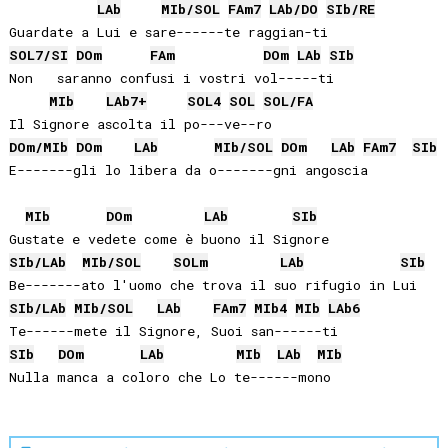
LAb
MIb
/
SOL
FA
m7
LAb
/
DO
SIb
/
RE
SOL
7/
SI
DO
m
FA
m
DO
m
LAb
SIb
Non   saranno confusi i vostri vol-----ti

MIb
LAb
7+
SOL
4
SOL
SOL
/
FA
DO
m/
MIb
DO
m
LAb
MIb
/
SOL
DO
m
LAb
FA
m7
SIb
E-------gli lo libera da o-------gni angoscia

MIb
DO
m
LAb
SIb
SIb
/
LAb
MIb
/
SOL
SOL
m
LAb
SIb
SIb
/
LAb
MIb
/
SOL
LAb
FA
m7
MIb
4
MIb
LAb
6
SIb
DO
m
LAb
MIb
LAb
MIb