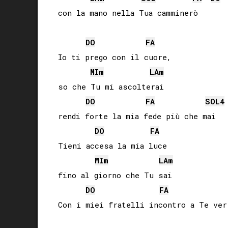
con la mano nella Tua camminerò

DO
FA
Io ti prego con il cuore,

MI
m
LA
m
so che Tu mi ascolterai

DO
FA
SOL
4
rendi forte la mia fede più che mai

DO
FA
Tieni accesa la mia luce

MI
m
LA
m
fino al giorno che Tu sai

DO
FA
Con i miei fratelli incontro a Te verr