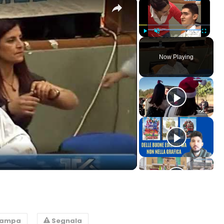
×
×
Play
Unmute
Fullscreen
Now Playing
ay
deo
tampa
Segnala