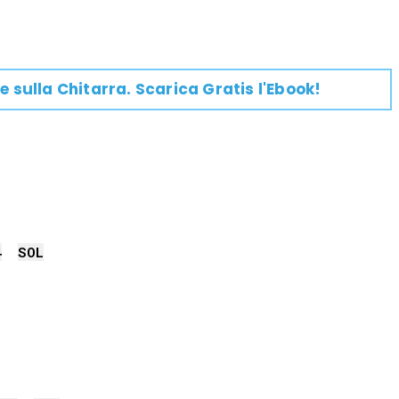
e su
lla
Chitarra
. Scarica Gratis l'Ebook!
4
SOL