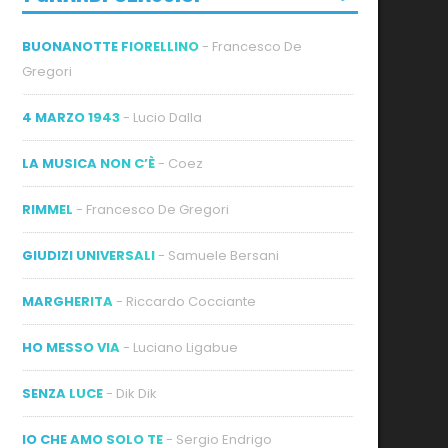
BUONANOTTE FIORELLINO
- Francesco De
Gregori
4 MARZO 1943
- Lucio Dalla
LA MUSICA NON C’È
- Coez
RIMMEL
- Francesco De Gregori
GIUDIZI UNIVERSALI
- Samuele Bersani
MARGHERITA
- Riccardo Cocciante
HO MESSO VIA
- Luciano Ligabue
SENZA LUCE
- Dik Dik
IO CHE AMO SOLO TE
- Sergio Endrigo