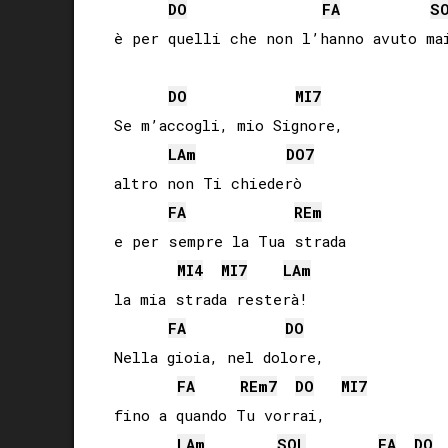
DO
FA
S
è per quelli che non l’hanno avuto mai
DO
MI
7
Se m’accogli, mio Signore,

LA
m
DO
7
altro non Ti chiederò

FA
RE
m
e per sempre la Tua strada

MI
4
MI
7
LA
m
la mia strada resterà!

FA
DO
Nella gioia, nel dolore,

FA
RE
m7
DO
MI
7
fino a quando Tu vorrai,

LA
m
SOL
FA
DO