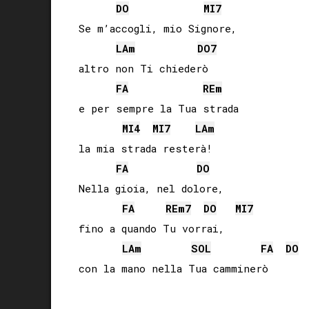
DO
MI
7
Se m’accogli, mio Signore,

LA
m
DO
7
altro non Ti chiederò

FA
RE
m
e per sempre la Tua strada

MI
4
MI
7
LA
m
la mia strada resterà!

FA
DO
Nella gioia, nel dolore,

FA
RE
m7
DO
MI
7
fino a quando Tu vorrai,

LA
m
SOL
FA
DO