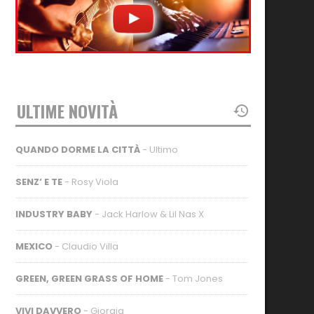
ULTIME NOVITÀ
QUANDO DORME LA CITTÀ
- Ultimo
SENZ’ E TE
- Rosy Viola
INDUSTRY BABY
- Jack Harlow & Lil Nas X
MEXICO
- Claudio Villa
GREEN, GREEN GRASS OF HOME
- Tom Jones
VIVI DAVVERO
- Giorgia