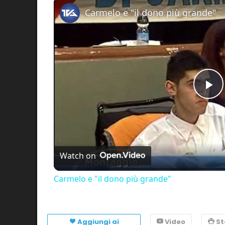
Carmelo e "il dono più grande"
Pl
Vi
Watch on
Carmelo e "il dono più grande"
Aggiungi ai
Video
S