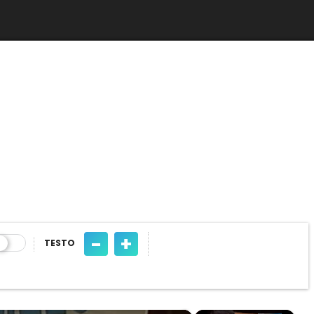
-
+
TESTO