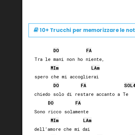
10+ Trucchi per memorizzare le not
DO
FA
Tra le mani non ho niente,

MI
m
LA
m
spero che mi accoglierai

DO
FA
SOL
chiedo solo di restare accanto a Te

DO
FA
Sono ricco solamente

MI
m
LA
m
dell’amore che mi dai
