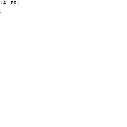
OL
4
SOL

