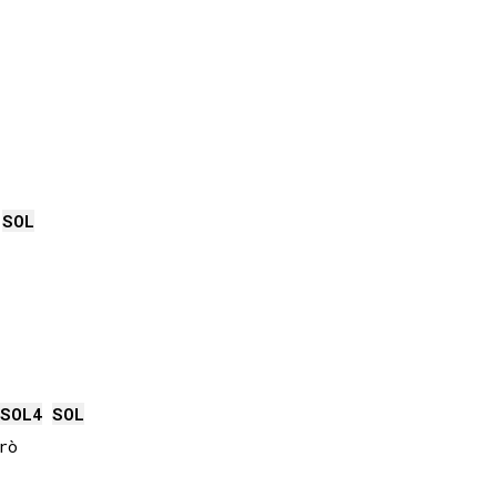
SOL
SOL
4
SOL
ò
