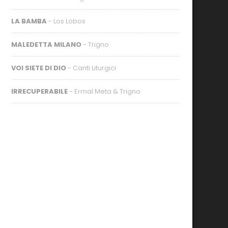
LA BAMBA
- Los Lobos
MALEDETTA MILANO
- Trigno
VOI SIETE DI DIO
- Canti Liturgici
IRRECUPERABILE
- Ermal Meta & Trigno