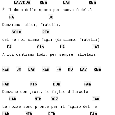
LA
7/
DO#
RE
m
LA
m
RE
m
È il dono dello sposo per nuova fedeltà

FA
DO
Danziamo, allor, fratelli, 

SOL
m
RE
m
del re noi siamo figli (danziamo, fratelli)

FA
SIb
LA
LA
7
A lui cantiamo lodi, per sempre, alleluia

RE
m
DO
LA
m
RE
m
FA
DO
LA
7
RE
m
FA
m
MIb
DO
m
FA
m
Danzano con gioia, le figlie d'Israele

LAb
MIb
DO
7
FA
m
LAb
MIb
REb
FA
m