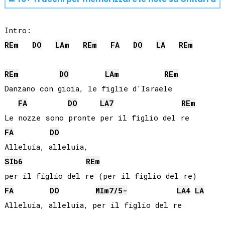
RE
m
DO
LA
m
RE
m
FA
DO
LA
RE
m
RE
m
DO
LA
m
RE
m
Danzano con gioia, le figlie d'Israele

FA
DO
LA
7
RE
m
FA
DO
SIb
6
RE
m
FA
DO
MI
m7/5-
LA
4
LA
Alleluia, alleluia, per il figlio del re
