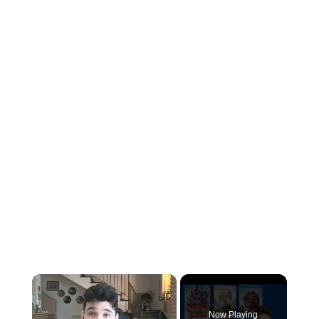
×
Now Playing