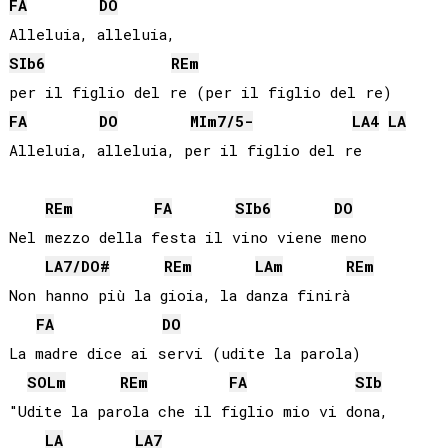
FA
DO
SIb
6
RE
m
FA
DO
MI
m7/5-
LA
4
LA
Alleluia, alleluia, per il figlio del re

RE
m
FA
SIb
6
DO
Nel mezzo della festa il vino viene meno

LA
7/
DO#
RE
m
LA
m
RE
m
Non hanno più la gioia, la danza finirà

FA
DO
La madre dice ai servi (udite la parola)

SOL
m
RE
m
FA
SIb
"Udite la parola che il figlio mio vi dona, 

LA
LA
7