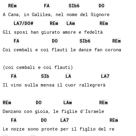
RE
m
FA
SIb
6
DO
A Cana, in Galilea, nel nome del Signore

LA
7/
DO#
RE
m
LA
m
RE
m
Gli sposi han giurato amore e fedeltà

FA
DO
SIb
6
RE
m
Coi cembali e coi flauti le danze fan corona 

(coi cembali e coi flauti)

FA
SIb
LA
LA
7
Il vino sulla mensa il cuor rallegrerà

RE
m
DO
LA
m
RE
m
Danzano con gioia, le figlie d'Israele

FA
DO
LA
7
RE
m