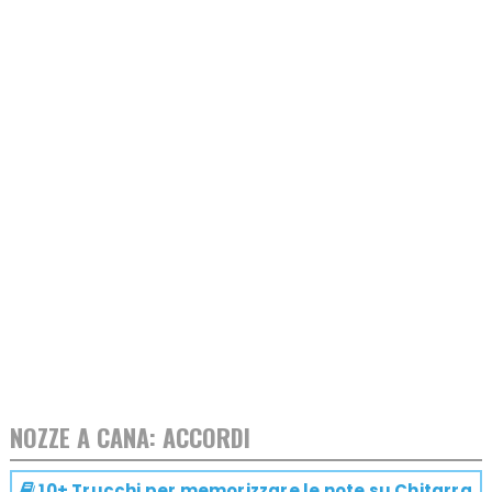
NOZZE A CANA: ACCORDI
10+ Trucchi per memorizzare le note su
Chitarra