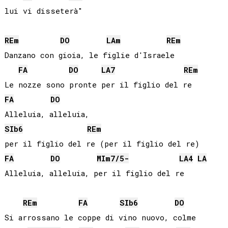
lui vi disseterà"

RE
m
DO
LA
m
RE
m
Danzano con gioia, le figlie d'Israele

FA
DO
LA
7
RE
m
FA
DO
SIb
6
RE
m
FA
DO
MI
m7/5-
LA
4
LA
Alleluia, alleluia, per il figlio del re

RE
m
FA
SIb
6
DO
Si arrossano le coppe di vino nuovo, colme
