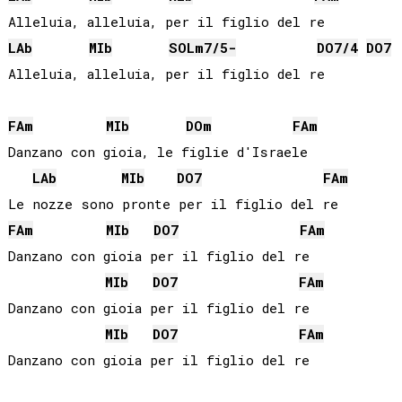
LAb
MIb
SOL
m7/5-
DO
7/4
DO
7
Alleluia, alleluia, per il figlio del re

FA
m
MIb
DO
m
FA
m
Danzano con gioia, le figlie d'Israele

LAb
MIb
DO
7
FA
m
FA
m
MIb
DO
7
FA
m
Danzano con gioia per il figlio del re

MIb
DO
7
FA
m
Danzano con gioia per il figlio del re

MIb
DO
7
FA
m