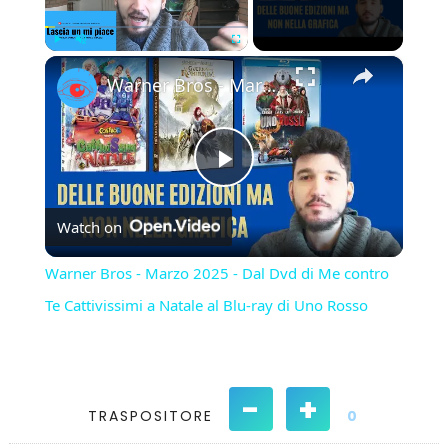
×
Play
Unmute
Fullscreen
Warner Bros - Marzo 2025 - Dal Dvd di Me contro Te Cattivissimi a Natale al Blu-ray di Uno Rosso
Play
Watch on
Video
Warner Bros - Marzo 2025 - Dal Dvd di Me contro
Te Cattivissimi a Natale al Blu-ray di Uno Rosso
-
+
TRASPOSITORE
0