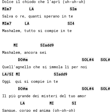
MI
m7
LA
SI
m
MI
m7
LA
SI
4
MI
SI
add9
Mashalem, ancora sei

DO#
m
SOL#
4
SOL#
LA
/
SI
MI
SI
add9
Oggi  qui si compie in te

DO#
m
SOL#
4
SOL#
Il più grande dei misteri del tuo amor

LA
MI
SI
Sangue, corpo ed anima (oh-oh-oh)
