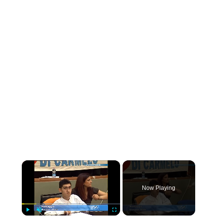
×
Now Playing