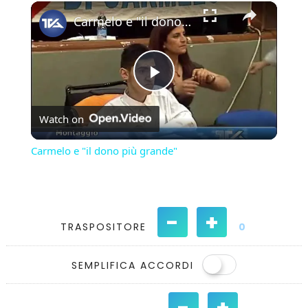
×
Play
Unmute
Fullscreen
Carmelo e "il dono più grande"
Play
Watch on
Video
Carmelo e "il dono più grande"
-
+
TRASPOSITORE
0
SEMPLIFICA ACCORDI
-
+