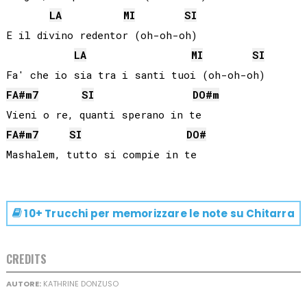
LA
MI
SI
E il divino redentor (oh-oh-oh)

LA
MI
SI
FA#
m7
SI
DO#
m
FA#
m7
SI
DO#
10+ Trucchi per memorizzare le note su
Chitarra
CREDITS
AUTORE:
KATHRINE DONZUSO