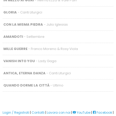
IN MEZZO AI GUAI
- Neima Ezza & Vale Pain
GLORIA
- Canti Liturgici
CON LA MISMA PIEDRA
- Julio Iglesias
AMANDOTI
- Settembre
MILLE GUERRE
- Franco Moreno & Rosy Viola
VANISH INTO YOU
- Lady Gaga
ANTICA, ETERNA DANZA
- Canti Liturgici
QUANDO DORME LA CITTÀ
- Ultimo
Login / Registrati
|
Contatti
|
Lavora con noi
|
YouTube
|
Facebook
|