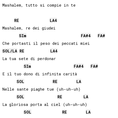
RE
LA
4
Mashalem, re dei giudei

SI
m
FA#
4
FA#
SOL
/
LA
RE
LA
4
La tua sete di perdonar

SI
m
FA#
4
FA#
E il tuo dono di infinita carità

SOL
RE
LA
Nelle sante piaghe tue (uh-uh-uh)

SOL
RE
LA
La gloriosa porta al ciel (uh-uh-uh)

SOL
RE
LA