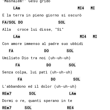
"Mashalem!" Gesù gridò

LA
m
MI
4
MI
FA
/
SOL
DO
SOL
Alla   croce lui disse, "Sì"

LA
m
MI
4
MI
Con amore immenso al padre suo ubbidì

FA
DO
SOL
Umiliato Dio tra noi (uh-uh-uh)

FA
DO
SOL
Senza colpa, lui patì (uh-uh-uh)

FA
DO
SOL
RE
m7
SOL
LA
m
RE
m7
SOL
RE
4