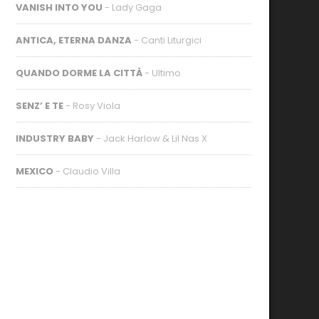
VANISH INTO YOU
- Lady Gaga
ANTICA, ETERNA DANZA
- Canti Liturgici
QUANDO DORME LA CITTÀ
- Ultimo
SENZ’ E TE
- Rosy Viola
INDUSTRY BABY
- Jack Harlow & Lil Nas X
MEXICO
- Claudio Villa