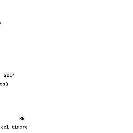
E
SOL
4
esù

RE
del timore
