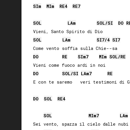
SI
m
MI
m
RE
4
RE
7
SOL
LA
m
SOL
/
SI
DO
R
SOL
LA
m
SI
7/4
SI
7
DO
RE
SI
m7
MI
m
SOL
/
RE
DO
SOL
/
SI
LA
m7
RE
E con te saremo   veri testimoni di G
DO
SOL
RE
4
SOL
MI
m7
LA
m
Sei vento, spazza il cielo dalle nubi 