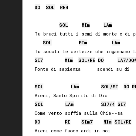
DO
SOL
RE
4
SOL
MI
m
LA
m
Tu bruci tutti i semi di morte e di pe
SOL
MI
m
LA
m
SI
7
MI
m
SOL
/
RE
DO
LA
7/
DO
Fonte di sapienza      scendi su di   
SOL
LA
m
SOL
/
SI
DO
R
SOL
LA
m
SI
7/4
SI
7
DO
RE
SI
m7
MI
m
SOL
/
RE