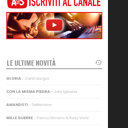
LE ULTIME NOVITÀ
GLORIA
- Canti Liturgici
CON LA MISMA PIEDRA
- Julio Iglesias
AMANDOTI
- Settembre
MILLE GUERRE
- Franco Moreno & Rosy Viola