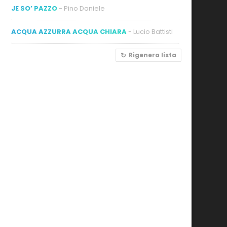
JE SO’ PAZZO
- Pino Daniele
ACQUA AZZURRA ACQUA CHIARA
- Lucio Battisti
Rigenera lista