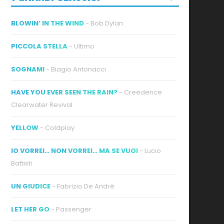
BLOWIN’ IN THE WIND
- Bob Dylan
PICCOLA STELLA
- Ultimo
SOGNAMI
- Biagio Antonacci
HAVE YOU EVER SEEN THE RAIN?
- Creedence
Clearwater Revival
YELLOW
- Coldplay
IO VORREI… NON VORREI… MA SE VUOI
- Lucio
Battisti
UN GIUDICE
- Fabrizio De André
LET HER GO
- Passenger