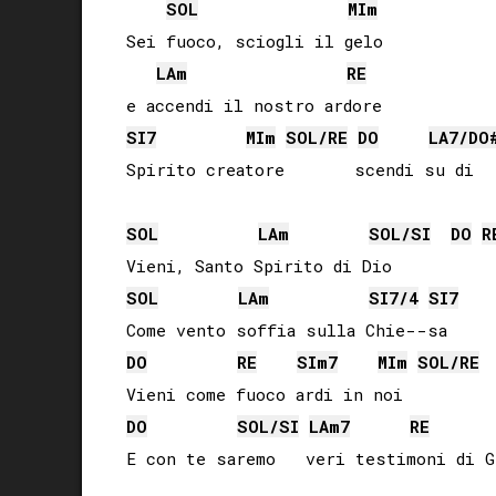
SOL
MI
m
Sei fuoco, sciogli il gelo 

LA
m
RE
SI
7
MI
m
SOL
/
RE
DO
LA
7/
DO
Spirito creatore       scendi su di   
SOL
LA
m
SOL
/
SI
DO
R
SOL
LA
m
SI
7/4
SI
7
DO
RE
SI
m7
MI
m
SOL
/
RE
DO
SOL
/
SI
LA
m7
RE
E con te saremo   veri testimoni di G