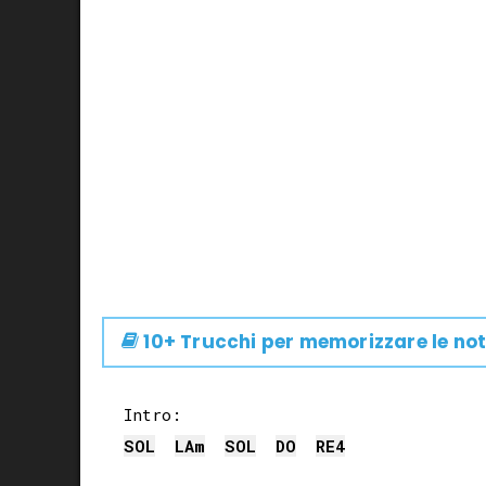
10+ Trucchi per memorizzare le not
SOL
LA
m
SOL
DO
RE
4