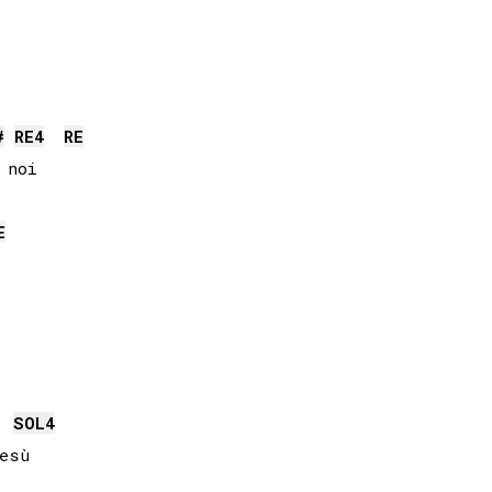
#
RE
4
RE
noi

E
SOL
4
esù
