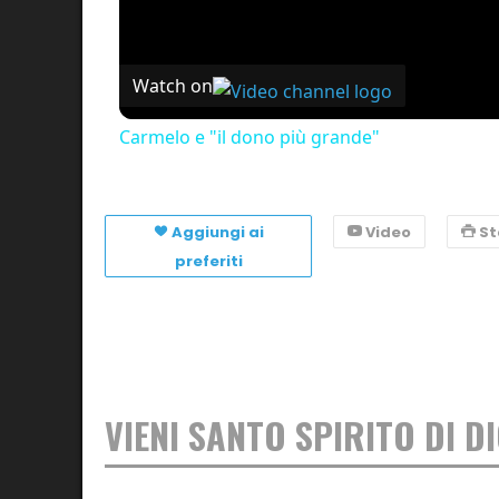
Watch on
Carmelo e "il dono più grande"
Aggiungi ai
Video
S
preferiti
VIENI SANTO SPIRITO DI D