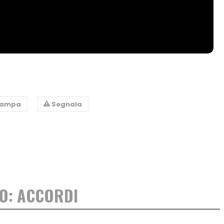
tampa
Segnala
IO: ACCORDI