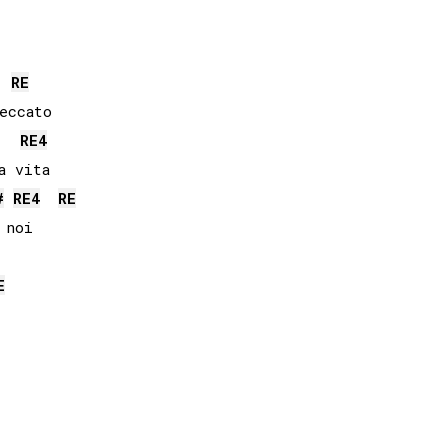
RE
ccato

RE
4
#
RE
4
RE
noi

E