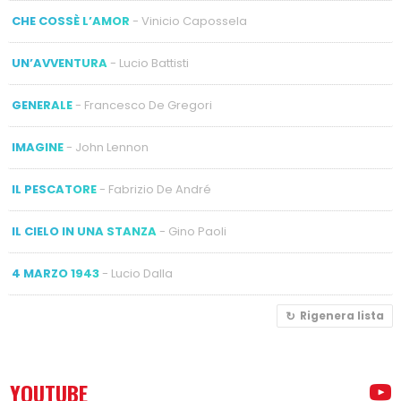
CHE COSSÈ L’AMOR
- Vinicio Capossela
UN’AVVENTURA
- Lucio Battisti
GENERALE
- Francesco De Gregori
IMAGINE
- John Lennon
IL PESCATORE
- Fabrizio De André
IL CIELO IN UNA STANZA
- Gino Paoli
4 MARZO 1943
- Lucio Dalla
Rigenera lista
YOUTUBE