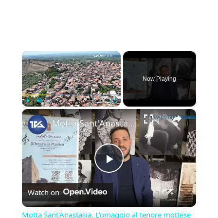
×
Now Playing
×
Play
Unmute
Fullscreen
Motta Sant'Anastasia. L'omaggio al tenore mottese Giuseppe Di Stefano nel giorno della sua nascita.
Play
Watch on
Video
Motta Sant'Anastasia. L'omaggio al tenore mottese