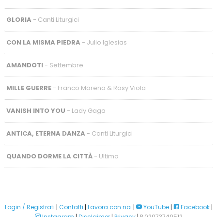
GLORIA
- Canti Liturgici
CON LA MISMA PIEDRA
- Julio Iglesias
AMANDOTI
- Settembre
MILLE GUERRE
- Franco Moreno & Rosy Viola
VANISH INTO YOU
- Lady Gaga
ANTICA, ETERNA DANZA
- Canti Liturgici
QUANDO DORME LA CITTÀ
- Ultimo
Login / Registrati
|
Contatti
|
Lavora con noi
|
YouTube
|
Facebook
|
Instagram
|
Disclaimer
|
Privacy
|
P.02073740512