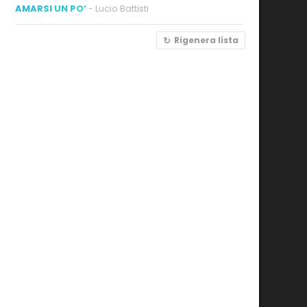
AMARSI UN PO’
- Lucio Battisti
Rigenera lista