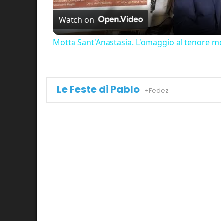
Watch on
Motta Sant'Anastasia. L'omaggio al tenore mo
Le Feste di Pablo
+Fedez