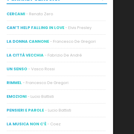
CERCAMI
- Renato Zero
CAN’T HELP FALLING IN LOVE
- Elvis Presley
LA DONNA CANNONE
- Francesco De Gregori
LA CITTÀ VECCHIA
- Fabrizio De André
UN SENSO
- Vasco Rossi
RIMMEL
- Francesco De Gregori
EMOZIONI
- Lucio Battisti
PENSIERI E PAROLE
- Lucio Battisti
LA MUSICA NON C’È
- Coez