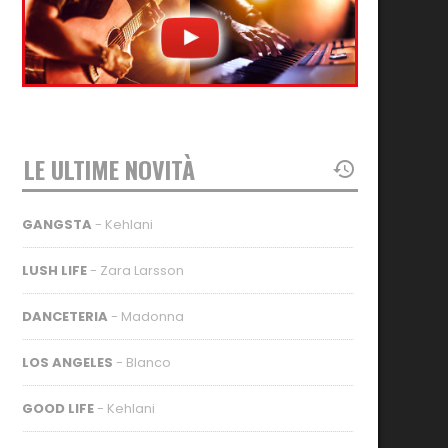
LE ULTIME NOVITÀ
GANGSTA
- Kehlani
LUSH LIFE
- Zara Larsson
DANCETERIA
- Madonna
LOS ANGELES
- Blanco
GOOD LIFE
- Kehlani