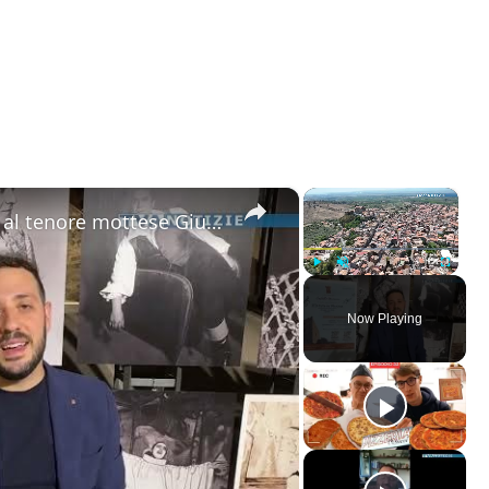
×
×
Motta Sant'Anastasia. L'omaggio al tenore mottese Giuseppe Di Stefano nel giorno della sua nascita.
Play
Unmute
Fullscreen
Now Playing
ay
deo