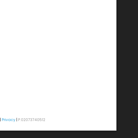
|
Privacy
|
P.02073740512