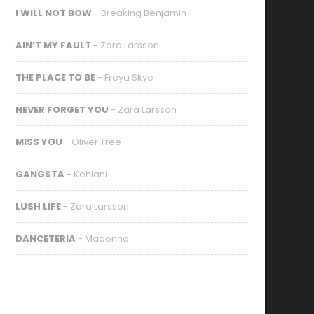
I WILL NOT BOW
- Breaking Benjamin
AIN’T MY FAULT
- Zara Larsson
THE PLACE TO BE
- Freya Skye
NEVER FORGET YOU
- Zara Larsson
MISS YOU
- Oliver Tree
GANGSTA
- Kehlani
LUSH LIFE
- Zara Larsson
DANCETERIA
- Madonna