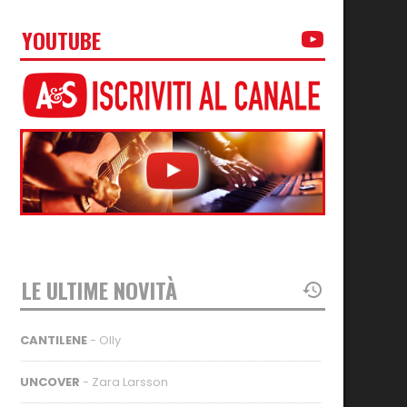
YOUTUBE
LE ULTIME NOVITÀ
CANTILENE
- Olly
UNCOVER
- Zara Larsson