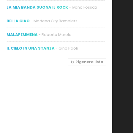
LA MIA BANDA SUONA IL ROCK
- Ivano Fossati
BELLA CIAO
- Modena City Ramblers
MALAFEMMENA
- Roberto Murolo
IL CIELO IN UNA STANZA
- Gino Paoli
Rigenera lista