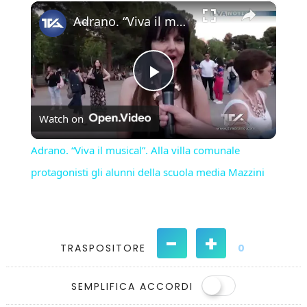
×
Play
Unmute
Fullscreen
Adrano. “Viva il musical”. Alla villa comunale protagonisti gli alunni della scuola media Mazzini
Play
Watch on
Video
Adrano. “Viva il musical”. Alla villa comunale
protagonisti gli alunni della scuola media Mazzini
-
+
TRASPOSITORE
0
SEMPLIFICA ACCORDI