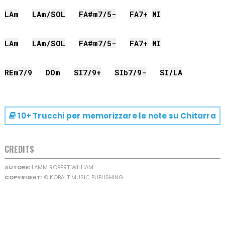
LA
m
LA
m/
SOL
FA#
m7/5-
FA
7+
MI
LA
m
LA
m/
SOL
FA#
m7/5-
FA
7+
MI
RE
m7/9
DO
m
SI
7/9+
SIb
7/9-
SI
/
LA
10+ Trucchi per memorizzare le note su
Chitarra
CREDITS
AUTORE:
LAMM ROBERT WILLIAM
COPYRIGHT:
© KOBALT MUSIC PUBLISHING