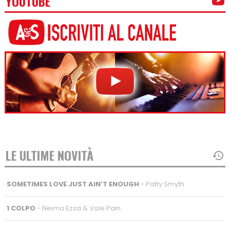
YOUTUBE
LE ULTIME NOVITÀ
SOMETIMES LOVE JUST AIN’T ENOUGH
- Patty Smyth
1 COLPO
- Neima Ezza & Vale Pain