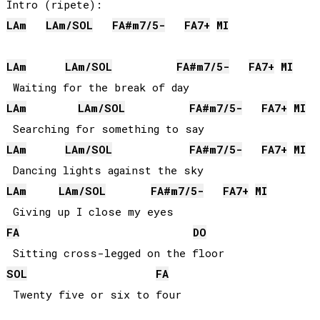
LA
m
LA
m/
SOL
FA#
m7/5-
FA
7+
MI
LA
m
LA
m/
SOL
FA#
m7/5-
FA
7+
MI
LA
m
LA
m/
SOL
FA#
m7/5-
FA
7+
MI
LA
m
LA
m/
SOL
FA#
m7/5-
FA
7+
MI
LA
m
LA
m/
SOL
FA#
m7/5-
FA
7+
MI
FA
DO
SOL
FA
 Twenty five or six to four
