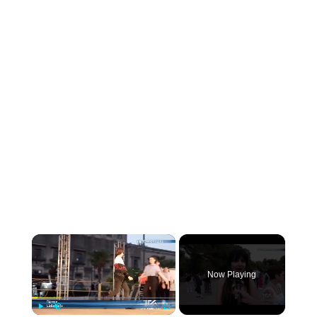
×
Now Playing