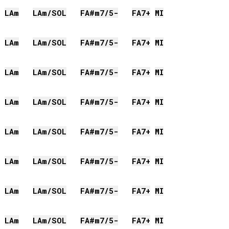
LA
m
LA
m/
SOL
FA#
m7/5-
FA
7+
MI
LA
m
LA
m/
SOL
FA#
m7/5-
FA
7+
MI
LA
m
LA
m/
SOL
FA#
m7/5-
FA
7+
MI
LA
m
LA
m/
SOL
FA#
m7/5-
FA
7+
MI
LA
m
LA
m/
SOL
FA#
m7/5-
FA
7+
MI
LA
m
LA
m/
SOL
FA#
m7/5-
FA
7+
MI
LA
m
LA
m/
SOL
FA#
m7/5-
FA
7+
MI
LA
m
LA
m/
SOL
FA#
m7/5-
FA
7+
MI