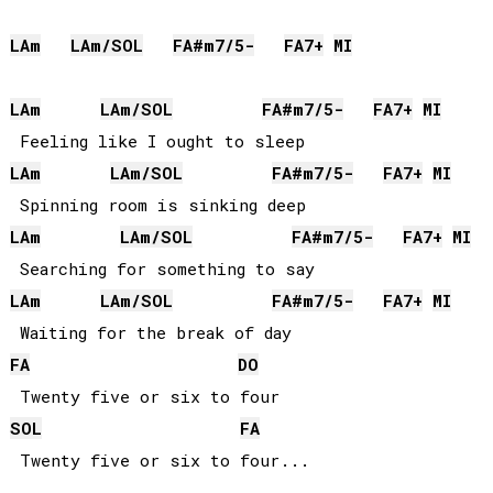
LA
m
LA
m/
SOL
FA#
m7/5-
FA
7+
MI
LA
m
LA
m/
SOL
FA#
m7/5-
FA
7+
MI
LA
m
LA
m/
SOL
FA#
m7/5-
FA
7+
MI
LA
m
LA
m/
SOL
FA#
m7/5-
FA
7+
MI
LA
m
LA
m/
SOL
FA#
m7/5-
FA
7+
MI
FA
DO
SOL
FA
 Twenty five or six to four...
