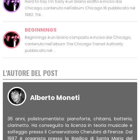
Hard to Say I'm Sorry è un brano scritto e inciso dai
Chicago, contenuto nell'album Chicago 16 pubblicato nel
1982. Tre...
BEGINNINGS
Beginnings è un brano composto e inciso dai Chicago,
contenuto nell'album The Chicago Transit Authority
pubblicato nel ...
L'AUTORE DEL POST
Alberto Moneti
36 anni, polistrumentista: pianoforte, chitarra, batteria,
clarinetto. Ha conseguito la licenza in teoria musicale e
solfeggio presso il Conservatorio Cherubini di Firenze. Dal
1997 è organista presso la Basilica di Santa Maria del