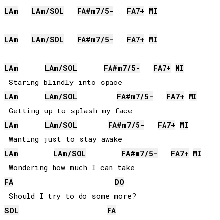
LA
m
LA
m/
SOL
FA#
m7/5-
FA
7+
MI
LA
m
LA
m/
SOL
FA#
m7/5-
FA
7+
MI
LA
m
LA
m/
SOL
FA#
m7/5-
FA
7+
MI
LA
m
LA
m/
SOL
FA#
m7/5-
FA
7+
MI
LA
m
LA
m/
SOL
FA#
m7/5-
FA
7+
MI
LA
m
LA
m/
SOL
FA#
m7/5-
FA
7+
MI
FA
DO
SOL
FA