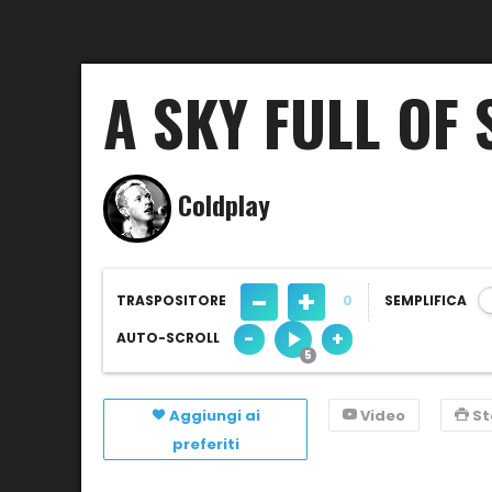
A SKY FULL OF
Coldplay
-
+
TRASPOSITORE
0
SEMPLIFICA
-
+
AUTO-SCROLL
Aggiungi ai
Video
S
preferiti