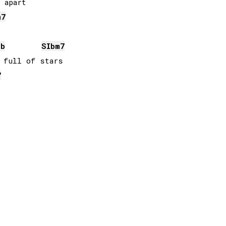
m7
Lb
SIb
m7
 full of stars

7