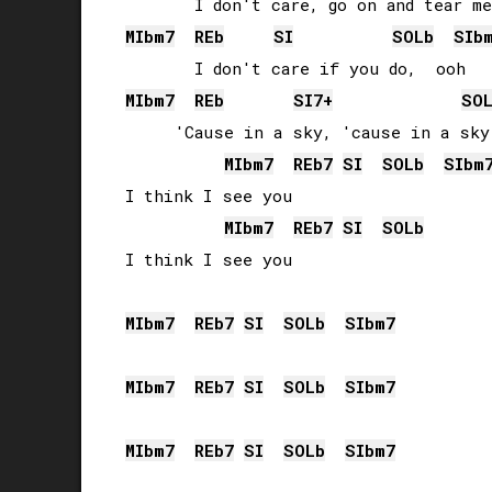
MIb
m7
REb
SI
SOLb
SIb
MIb
m7
REb
SI
7+
SO
     'Cause in a sky, 'cause in a sky
MIb
m7
REb
7
SI
SOLb
SIb
m
I think I see you

MIb
m7
REb
7
SI
SOLb
I think I see you

MIb
m7
REb
7
SI
SOLb
SIb
m7
MIb
m7
REb
7
SI
SOLb
SIb
m7
MIb
m7
REb
7
SI
SOLb
SIb
m7