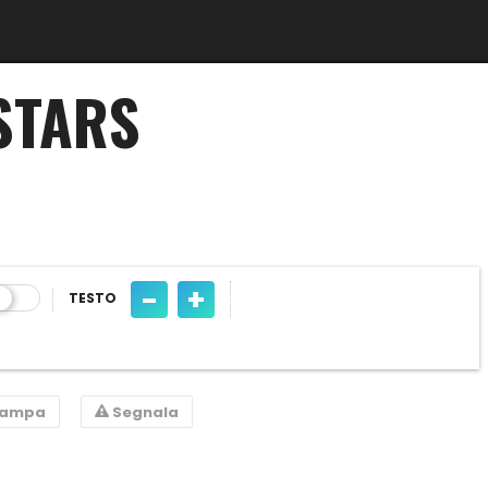
 STARS
-
+
TESTO
tampa
Segnala