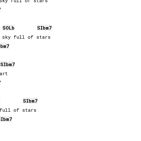
7
SOLb
SIb
m7
Ib
m7
SIb
m7
7
b
SIb
m7
full of stars

SIb
m7