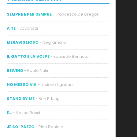
SEMPRE E PER SEMPRE
- Francesco De Gregori
A TE
- Jovanotti
MERAVIGLIOSO
- Negramaro
IL GATTO E LA VOLPE
- Edoardo Bennato
REWIND
- Paolo Nutini
HO MESSO VIA
- Luciano Ligabue
STAND BY ME
- Ben E. King
E…
- Vasco Rossi
JE SO’ PAZZO
- Pino Daniele