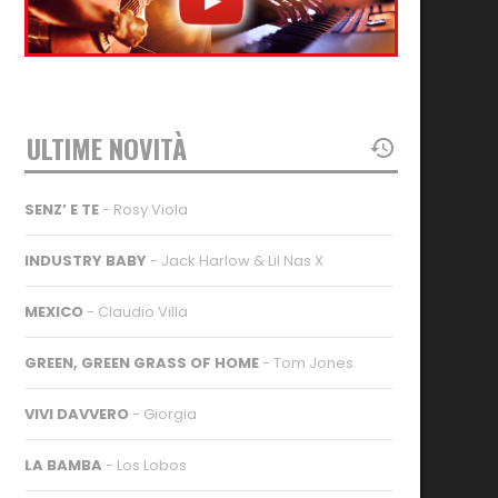
ULTIME NOVITÀ
SENZ’ E TE
- Rosy Viola
INDUSTRY BABY
- Jack Harlow & Lil Nas X
MEXICO
- Claudio Villa
GREEN, GREEN GRASS OF HOME
- Tom Jones
VIVI DAVVERO
- Giorgia
LA BAMBA
- Los Lobos