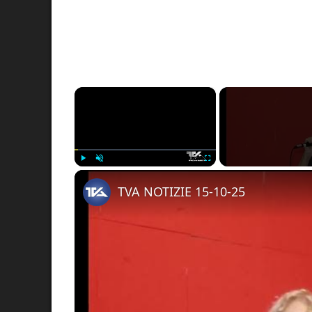
×
Play
Unmute
Fullscreen
TVA NOTIZIE 15-10-25