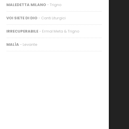
MALEDETTA MILANO
- Trigno
VOI SIETE DI DIO
- Canti Liturgici
IRRECUPERABILE
- Ermal Meta & Trigno
MALÌA
- Levante