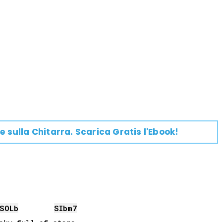
e su
lla
Chitarra
. Scarica Gratis l'Ebook!
SOLb
SIb
m7