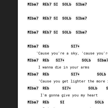
MIb
m7
REb
7
SI
SOLb
SIb
m7
MIb
m7
REb
7
SI
SOLb
SIb
m7
MIb
m7
REb
7
SI
SOLb
SIb
m7
MIb
m7
REb
SI
7+
MIb
m7
REb
SI
7+
SOLb
SIb
m
MIb
m7
REb
SI
7+
SOLb
MIb
m7
REb
SI
7+
SOLb
MIb
m7
REb
SI
SOLb