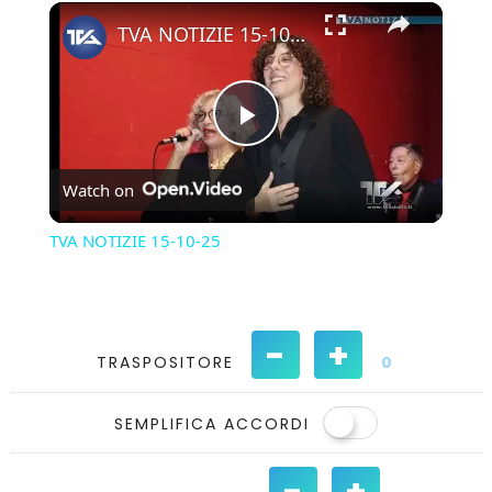
×
Play
Unmute
Fullscreen
TVA NOTIZIE 15-10-25
Play
Watch on
Video
TVA NOTIZIE 15-10-25
-
+
TRASPOSITORE
0
SEMPLIFICA ACCORDI
-
+