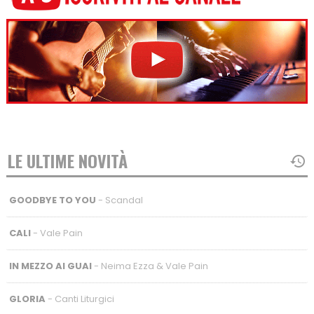
LE ULTIME NOVITÀ
GOODBYE TO YOU
- Scandal
CALI
- Vale Pain
IN MEZZO AI GUAI
- Neima Ezza & Vale Pain
GLORIA
- Canti Liturgici