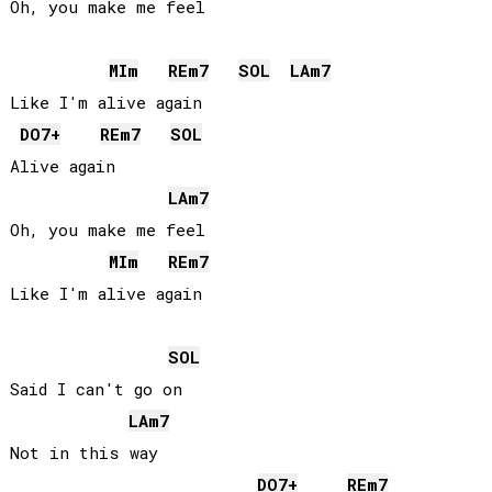
Oh, you make me feel

MI
m
RE
m7
SOL
LA
m7
Like I'm alive again

DO
7+
RE
m7
SOL
Alive again

LA
m7
Oh, you make me feel

MI
m
RE
m7
Like I'm alive again

SOL
Said I can't go on

LA
m7
Not in this way

DO
7+
RE
m7