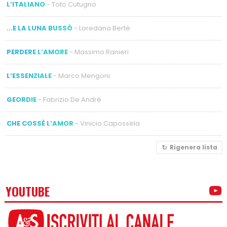
L’ITALIANO
- Toto Cutugno
...E LA LUNA BUSSÒ
- Loredana Bertè
PERDERE L’AMORE
- Massimo Ranieri
L’ESSENZIALE
- Marco Mengoni
GEORDIE
- Fabrizio De André
CHE COSSÈ L’AMOR
- Vinicio Capossela
Rigenera lista
YOUTUBE