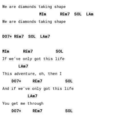
We are diamonds taking shape

MI
m
RE
m7
SOL
LA
m
We are diamonds taking shape

DO
7+
RE
m7
SOL
LA
m7
MI
m
RE
m7
SOL
If we've only got this life

LA
m7
This adventure, oh, then I

DO
7+
RE
m7
SOL
And if we've only got this life

LA
m7
You get me through

DO
7+
RE
m7
SOL