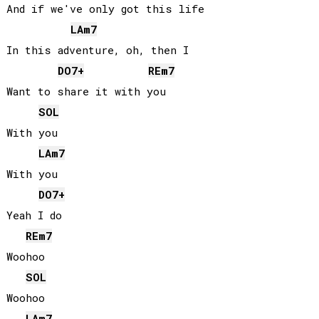
And if we've only got this life

LA
m7
In this adventure, oh, then I

DO
7+
RE
m7
Want to share it with you

SOL
With you

LA
m7
With you

DO
7+
Yeah I do

RE
m7
Woohoo

SOL
Woohoo

LA
m7