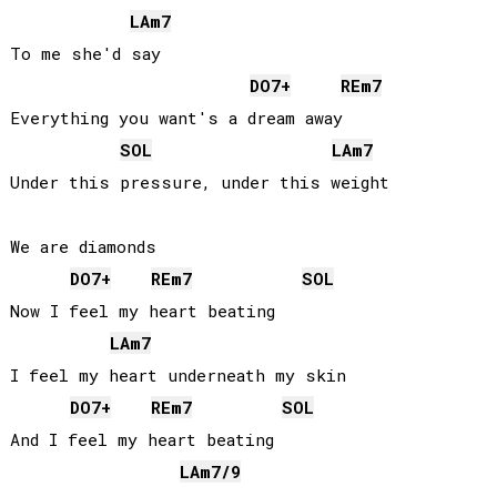
LA
m7
To me she'd say

DO
7+
RE
m7
Everything you want's a dream away

SOL
LA
m7
Under this pressure, under this weight

We are diamonds

DO
7+
RE
m7
SOL
Now I feel my heart beating

LA
m7
I feel my heart underneath my skin

DO
7+
RE
m7
SOL
And I feel my heart beating

LA
m7/9