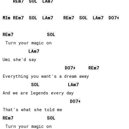
RE
m7
SOL
LA
m7
MI
m
RE
m7
SOL
LA
m7
RE
m7
SOL
LA
m7
DO
7+
RE
m7
SOL
 Turn your magic on

LA
m7
Umi she'd say

DO
7+
RE
m7
Everything you want's a dream away

SOL
LA
m7
And we are legends every day

DO
7+
RE
m7
SOL
 Turn your magic on
