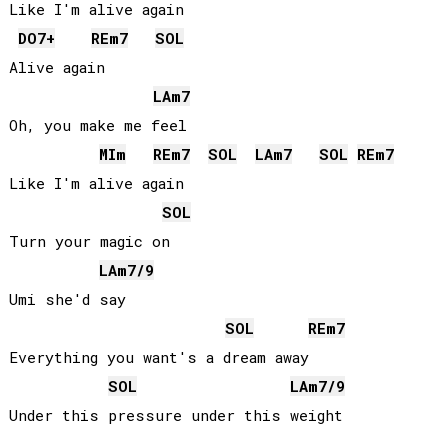
Like I'm alive again

DO
7+
RE
m7
SOL
Alive again

LA
m7
Oh, you make me feel

MI
m
RE
m7
SOL
LA
m7
SOL
RE
m7
Like I'm alive again

SOL
Turn your magic on

LA
m7/9
Umi she'd say

SOL
RE
m7
Everything you want's a dream away

SOL
LA
m7/9
Under this pressure under this weight
