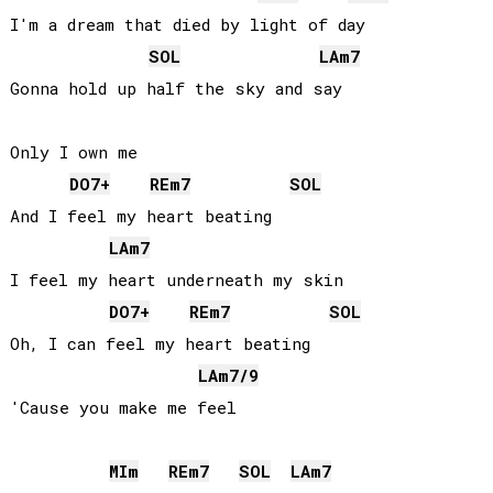
I'm a dream that died by light of day

SOL
LA
m7
Gonna hold up half the sky and say

Only I own me

DO
7+
RE
m7
SOL
And I feel my heart beating

LA
m7
I feel my heart underneath my skin

DO
7+
RE
m7
SOL
Oh, I can feel my heart beating

LA
m7/9
'Cause you make me feel

MI
m
RE
m7
SOL
LA
m7