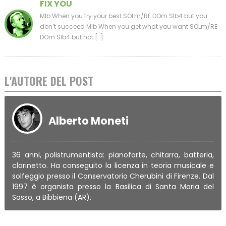
FIX YOU
MIb When you try your best SOLm/RE DOm SIb4 but you
don’t succeed MIb When you get what you want SOLm/RE
DOm SIb4 but not […]
L'AUTORE DEL POST
Alberto Moneti
36 anni, polistrumentista: pianoforte, chitarra, batteria,
clarinetto. Ha conseguito la licenza in teoria musicale e
solfeggio presso il Conservatorio Cherubini di Firenze. Dal
1997 è organista presso la Basilica di Santa Maria del
Sasso, a Bibbiena (AR).