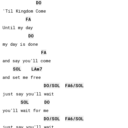
DO
'Til Kingdom Come

FA
Until my day

DO
my day is done

FA
and say you'll come

SOL
LA
m7
and set me free

DO
/
SOL
FA
6/
SOL
just say you'll wait

SOL
DO
you'll wait for me

DO
/
SOL
FA
6/
SOL
just say you'll wait
