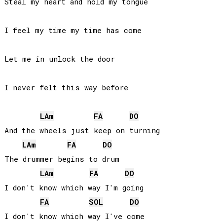
Steal my heart and hold my tongue

I feel my time my time has come

Let me in unlock the door

I never felt this way before

LA
m
FA
DO
And the wheels just keep on turning

LA
m
FA
DO
The drummer begins to drum

LA
m
FA
DO
I don't know which way I'm going

FA
SOL
DO
I don't know which way I've come
