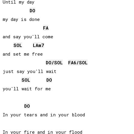
Until my day

DO
my day is done

FA
and say you'll come

SOL
LA
m7
and set me free

DO
/
SOL
FA
6/
SOL
just say you'll wait

SOL
DO
you'll wait for me

DO
In your tears and in your blood

In your fire and in your flood
