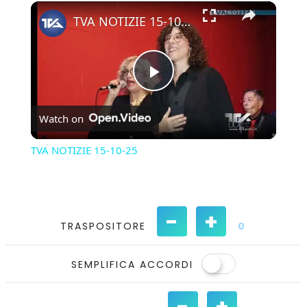
×
Play
Unmute
Fullscreen
TVA NOTIZIE 15-10-25
Play
Watch on
Video
TVA NOTIZIE 15-10-25
-
+
TRASPOSITORE
0
SEMPLIFICA ACCORDI
-
+