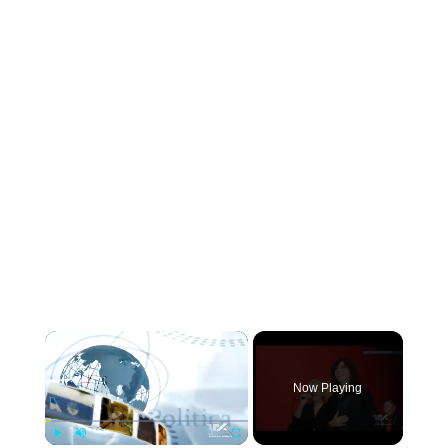
×
Now Playing