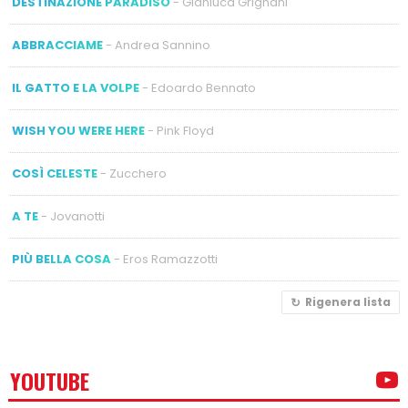
DESTINAZIONE PARADISO
- Gianluca Grignani
ABBRACCIAME
- Andrea Sannino
IL GATTO E LA VOLPE
- Edoardo Bennato
WISH YOU WERE HERE
- Pink Floyd
COSÌ CELESTE
- Zucchero
A TE
- Jovanotti
PIÙ BELLA COSA
- Eros Ramazzotti
Rigenera lista
YOUTUBE