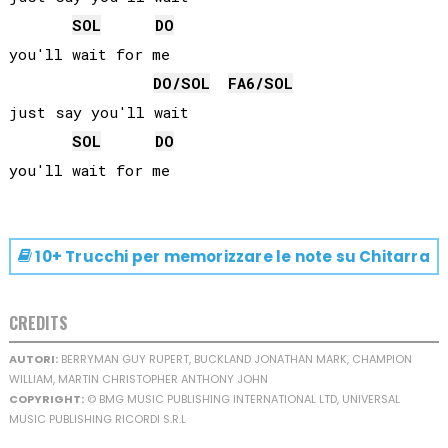
SOL
DO
you'll wait for me

DO
/
SOL
FA
6/
SOL
just say you'll wait

SOL
DO
10+ Trucchi per memorizzare le note su
Chitarra
CREDITS
AUTORI:
BERRYMAN GUY RUPERT, BUCKLAND JONATHAN MARK, CHAMPION
WILLIAM, MARTIN CHRISTOPHER ANTHONY JOHN
COPYRIGHT:
© BMG MUSIC PUBLISHING INTERNATIONAL LTD, UNIVERSAL
MUSIC PUBLISHING RICORDI S.R.L