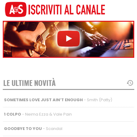
LE ULTIME NOVITÀ
SOMETIMES LOVE JUST AIN’T ENOUGH
- Smith (Patty)
1 COLPO
- Neima Ezza & Vale Pain
GOODBYE TO YOU
- Scandal