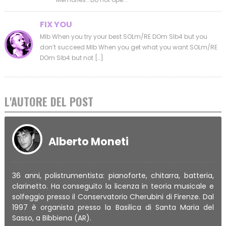
FIX YOU
MIb When you try your best SOLm/RE DOm SIb4 but you
don’t succeed MIb When you get what you want SOLm/RE
DOm SIb4 but not […]
L'AUTORE DEL POST
Alberto Moneti
36 anni, polistrumentista: pianoforte, chitarra, batteria,
clarinetto. Ha conseguito la licenza in teoria musicale e
solfeggio presso il Conservatorio Cherubini di Firenze. Dal
1997 è organista presso la Basilica di Santa Maria del
Sasso, a Bibbiena (AR).