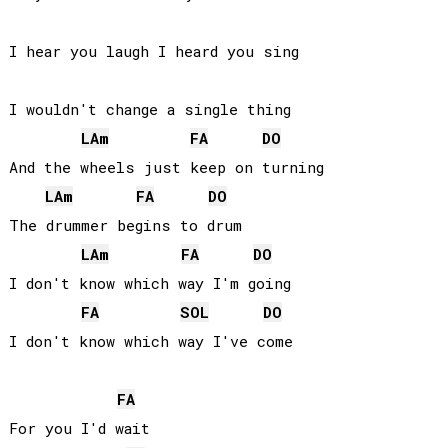
I hear you laugh I heard you sing

I wouldn't change a single thing

LA
m
FA
DO
And the wheels just keep on turning

LA
m
FA
DO
The drummer begins to drum

LA
m
FA
DO
I don't know which way I'm going

FA
SOL
DO
I don't know which way I've come

FA
For you I'd wait
