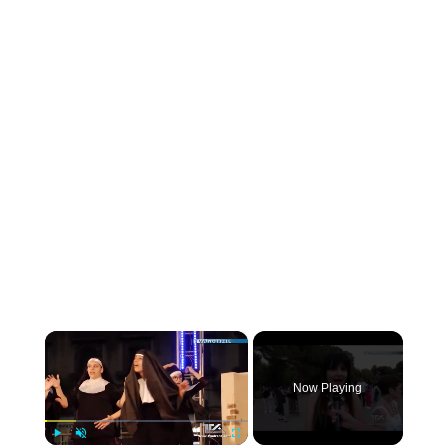
×
Now Playing