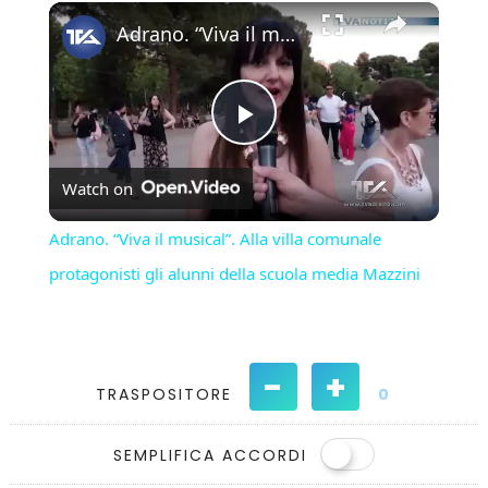
×
Play
Unmute
Fullscreen
Adrano. “Viva il musical”. Alla villa comunale protagonisti gli alunni della scuola media Mazzini
Play
Watch on
Video
Adrano. “Viva il musical”. Alla villa comunale
protagonisti gli alunni della scuola media Mazzini
-
+
TRASPOSITORE
0
SEMPLIFICA ACCORDI