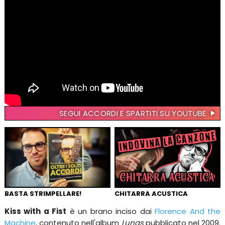
SEGUI ACCORDI E SPARTITI SU YOUTUBE
BASTA STRIMPELLARE!
CHITARRA ACUSTICA
Kiss with a Fist
è un brano inciso dai
Florence And the
Machine
, contenuto nell'album
Lungs
pubblicato nel 2009.