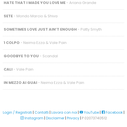
HATE THAT I MADE YOU LOVE ME
- Ariana Grande
SETE
- Mondo Marcio & Shiva
SOMETIMES LOVE JUST AIN’T ENOUGH
- Patty Smyth
1 COLPO
- Neima Ezza & Vale Pain
GOODBYE TO YOU
- Scandal
CALI
- Vale Pain
IN MEZZO AI GUAI
- Neima Ezza & Vale Pain
Login / Registrati
|
Contatti
|
Lavora con noi
|
YouTube
|
Facebook
|
Instagram
|
Disclaimer
|
Privacy
|
P.02073740512