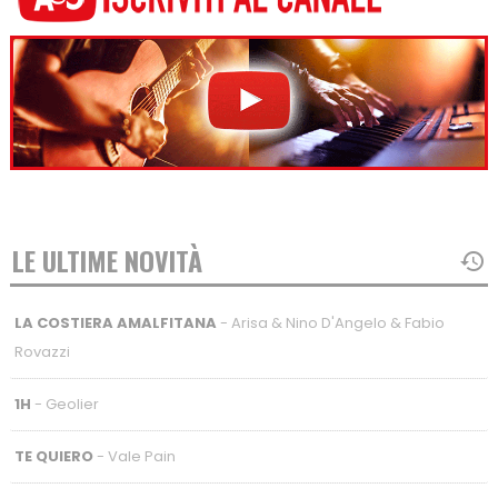
LE ULTIME NOVITÀ
LA COSTIERA AMALFITANA
- Arisa & Nino D'Angelo & Fabio
Rovazzi
1H
- Geolier
TE QUIERO
- Vale Pain