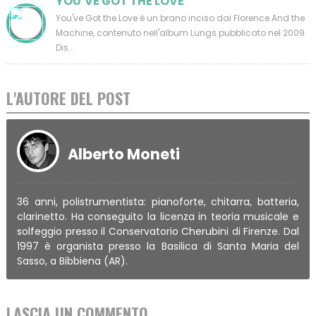
YOU’VE GOT THE LOVE
You've Got the Love è un brano inciso dai Florence And the
Machine, contenuto nell'album Lungs pubblicato nel 2009.
Dis...
L'AUTORE DEL POST
Alberto Moneti
36 anni, polistrumentista: pianoforte, chitarra, batteria,
clarinetto. Ha conseguito la licenza in teoria musicale e
solfeggio presso il Conservatorio Cherubini di Firenze. Dal
1997 è organista presso la Basilica di Santa Maria del
Sasso, a Bibbiena (AR).
LASCIA UN COMMENTO