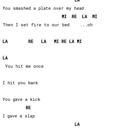
You smashed a plate over my head

MI
RE
LA
MI
Then I set fire to our bed    ...oh

LA
RE
LA
MI
RE
LA
MI
LA
 You hit me once

I hit you back

You gave a kick

RE
I gave a slap

LA