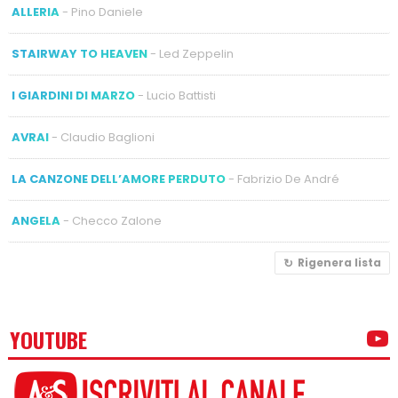
ALLERIA
- Pino Daniele
STAIRWAY TO HEAVEN
- Led Zeppelin
I GIARDINI DI MARZO
- Lucio Battisti
AVRAI
- Claudio Baglioni
LA CANZONE DELL’AMORE PERDUTO
- Fabrizio De André
ANGELA
- Checco Zalone
Rigenera lista
YOUTUBE