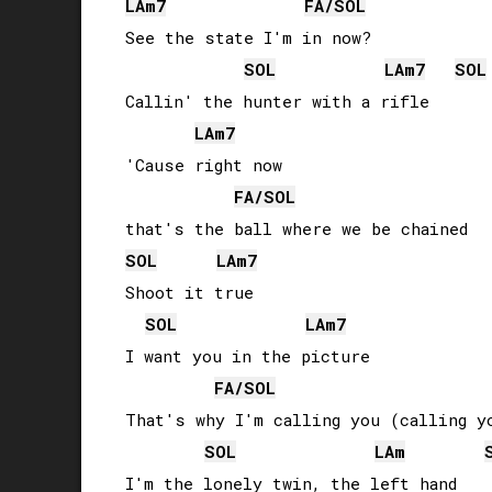
LA
m7
FA
/
SOL
See the state I'm in now?

SOL
LA
m7
SOL
Callin' the hunter with a rifle

LA
m7
'Cause right now 

FA
/
SOL
SOL
LA
m7
Shoot it true

SOL
LA
m7
I want you in the picture

FA
/
SOL
That's why I'm calling you (calling yo
SOL
LA
m
I'm the lonely twin, the left hand
