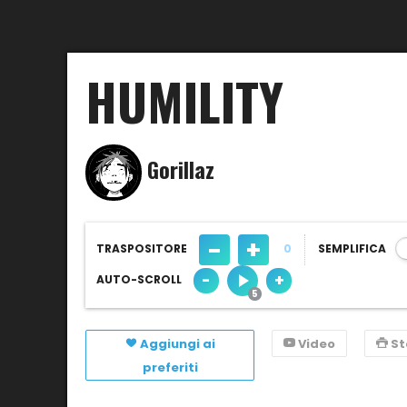
HUMILITY
Gorillaz
-
+
TRASPOSITORE
0
SEMPLIFICA
-
+
AUTO-SCROLL
Aggiungi ai
Video
S
preferiti