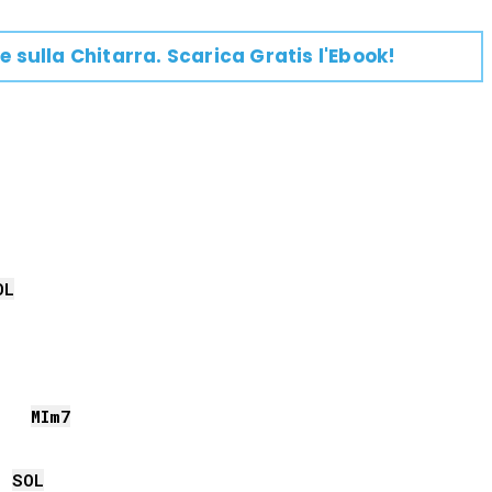
e su
lla
Chitarra
. Scarica Gratis l'Ebook!
OL
MI
m7
SOL