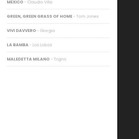
MEXICO
- Claudio Villa
GREEN, GREEN GRASS OF HOME
- Tom Jones
VIVI DAVVERO
- Giorgia
LA BAMBA
- Los Lobos
MALEDETTA MILANO
- Trigno