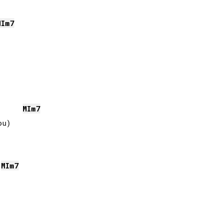
MI
m7
MI
m7
u)

MI
m7