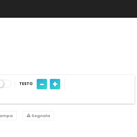
-
+
TESTO
tampa
Segnala