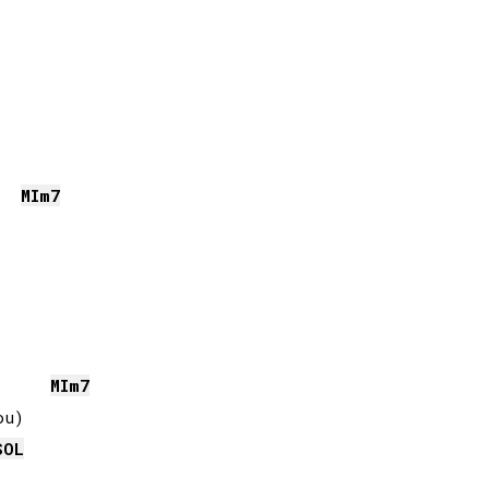
MI
m7
MI
m7
u)

SOL