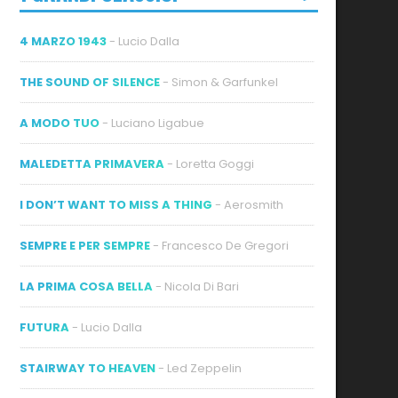
4 MARZO 1943
- Lucio Dalla
THE SOUND OF SILENCE
- Simon & Garfunkel
A MODO TUO
- Luciano Ligabue
ideo
MALEDETTA PRIMAVERA
- Loretta Goggi
I DON’T WANT TO MISS A THING
- Aerosmith
SEMPRE E PER SEMPRE
- Francesco De Gregori
LA PRIMA COSA BELLA
- Nicola Di Bari
FUTURA
- Lucio Dalla
STAIRWAY TO HEAVEN
- Led Zeppelin