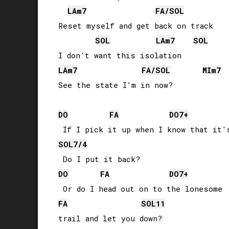
LA
m7
FA
/
SOL
Reset myself and get back on track

SOL
LA
m7
SOL
LA
m7
FA
/
SOL
MI
m7
See the state I'm in now?

DO
FA
DO
7+
SOL
7/4
DO
FA
DO
7+
FA
SOL
11
trail and let you down?
