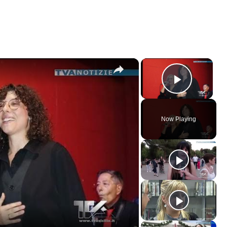
×
×
Play V
Now Playing
ay
deo