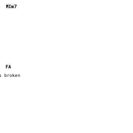
MI
m7
FA