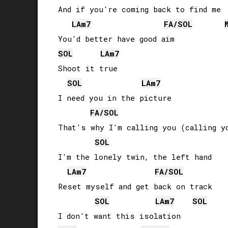
And if you're coming back to find me

LA
m7
FA
/
SOL
SOL
LA
m7
Shoot it true

SOL
LA
m7
I need you in the picture

FA
/
SOL
That's why I'm calling you (calling yo
SOL
I'm the lonely twin, the left hand

LA
m7
FA
/
SOL
Reset myself and get back on track

SOL
LA
m7
SOL