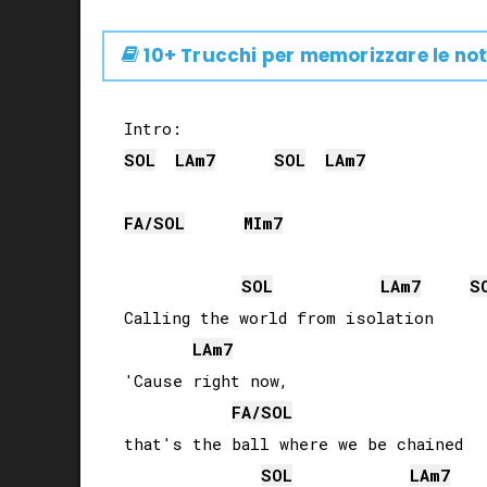
10+ Trucchi per memorizzare le not
SOL
LA
m7
SOL
LA
m7
FA
/
SOL
MI
m7
SOL
LA
m7
S
Calling the world from isolation

LA
m7
'Cause right now, 

FA
/
SOL
that's the ball where we be chained

SOL
LA
m7