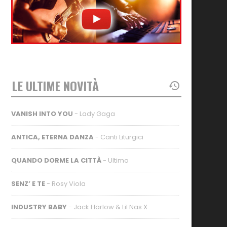
LE ULTIME NOVITÀ
VANISH INTO YOU
- Lady Gaga
ANTICA, ETERNA DANZA
- Canti Liturgici
QUANDO DORME LA CITTÀ
- Ultimo
SENZ’ E TE
- Rosy Viola
INDUSTRY BABY
- Jack Harlow & Lil Nas X