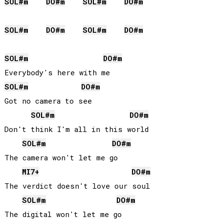
SOL#
m
DO#
m
SOL#
m
DO#
m
SOL#
m
DO#
m
SOL#
m
DO#
m
SOL#
m
DO#
m
SOL#
m
DO#
m
Got no camera to see

SOL#
m
DO#
m
Don't think I'm all in this world

SOL#
m
DO#
m
The camera won't let me go

MI
7+
DO#
m
The verdict doesn't love our soul

SOL#
m
DO#
m