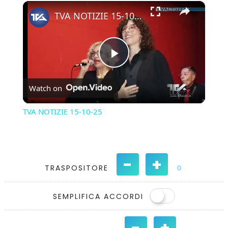
×
Play
Unmute
Fullscreen
TVA NOTIZIE 15-10-25
Play
Watch on
Video
TVA NOTIZIE 15-10-25
-
+
TRASPOSITORE
0
SEMPLIFICA ACCORDI
-
+