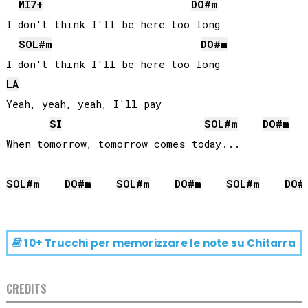
MI
7+
DO#
m
I don't think I'll be here too long

SOL#
m
DO#
m
LA
Yeah, yeah, yeah, I'll pay

SI
SOL#
m
DO#
m
When tomorrow, tomorrow comes today...

SOL#
m
DO#
m
SOL#
m
DO#
m
SOL#
m
DO#
10+ Trucchi per memorizzare le note su
Chitarra
CREDITS