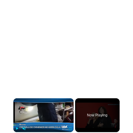
×
Now Playing