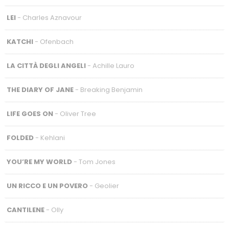
LEI
- Charles Aznavour
KATCHI
- Ofenbach
LA CITTÀ DEGLI ANGELI
- Achille Lauro
THE DIARY OF JANE
- Breaking Benjamin
LIFE GOES ON
- Oliver Tree
FOLDED
- Kehlani
YOU’RE MY WORLD
- Tom Jones
UN RICCO E UN POVERO
- Geolier
CANTILENE
- Olly