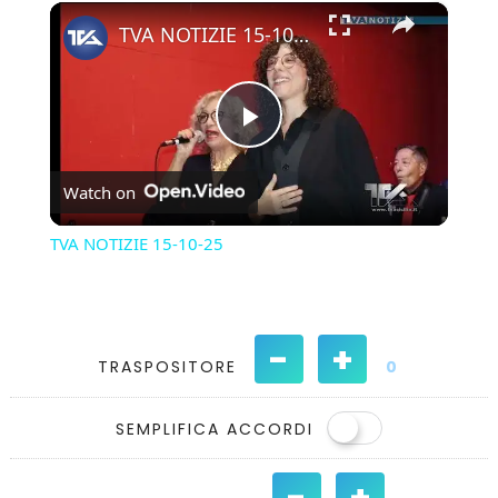
×
Play
Unmute
Fullscreen
TVA NOTIZIE 15-10-25
Play
Watch on
Video
TVA NOTIZIE 15-10-25
-
+
TRASPOSITORE
0
SEMPLIFICA ACCORDI
-
+