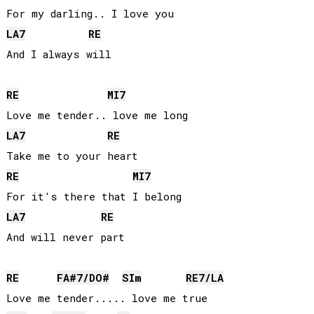
LA
7
RE
And I always will

RE
MI
7
LA
7
RE
RE
MI
7
LA
7
RE
And will never part

RE
FA#
7/
DO#
SI
m
RE
7/
LA