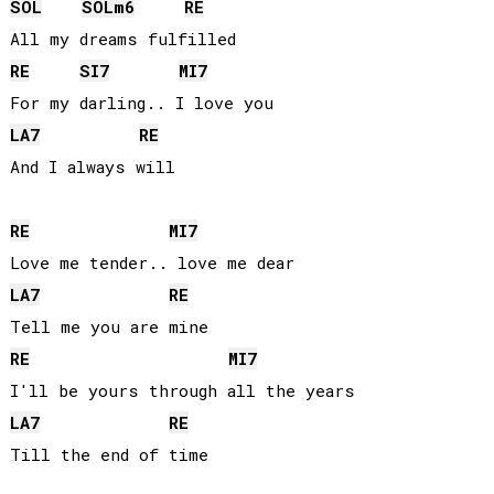
SOL
SOL
m6
RE
RE
SI
7
MI
7
LA
7
RE
And I always will

RE
MI
7
LA
7
RE
RE
MI
7
LA
7
RE
Till the end of time
