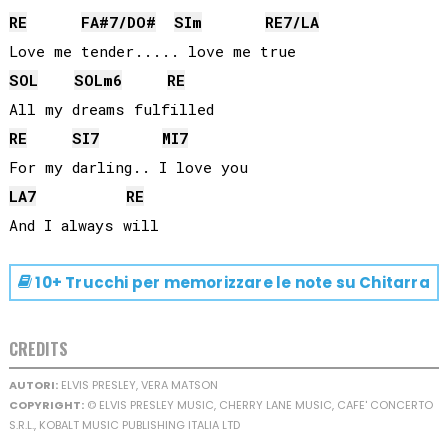
RE
FA#
7/
DO#
SI
m
RE
7/
LA
SOL
SOL
m6
RE
RE
SI
7
MI
7
LA
7
RE
10+ Trucchi per memorizzare le note su
Chitarra
CREDITS
AUTORI:
ELVIS PRESLEY, VERA MATSON
COPYRIGHT:
© ELVIS PRESLEY MUSIC, CHERRY LANE MUSIC, CAFE' CONCERTO
S.R.L., KOBALT MUSIC PUBLISHING ITALIA LTD