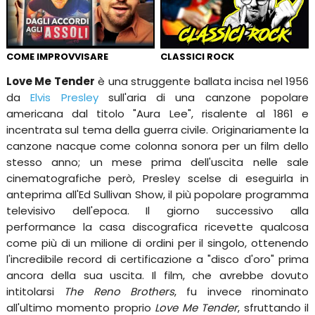
COME IMPROVVISARE
CLASSICI ROCK
Love Me Tender
è una struggente ballata incisa nel 1956
da
Elvis Presley
sull'aria di una canzone popolare
americana dal titolo "Aura Lee", risalente al 1861 e
incentrata sul tema della guerra civile. Originariamente la
canzone nacque come colonna sonora per un film dello
stesso anno; un mese prima dell'uscita nelle sale
cinematografiche però, Presley scelse di eseguirla in
anteprima all'Ed Sullivan Show, il più popolare programma
televisivo dell'epoca. Il giorno successivo alla
performance la casa discografica ricevette qualcosa
come più di un milione di ordini per il singolo, ottenendo
l'incredibile record di certificazione a "disco d'oro" prima
ancora della sua uscita. Il film, che avrebbe dovuto
intitolarsi
The Reno Brothers
, fu invece rinominato
all'ultimo momento proprio
Love Me Tender
, sfruttando il