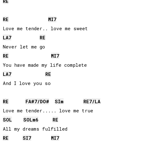
RE
RE
MI
7
LA
7
RE
RE
MI
7
LA
7
RE
And I love you so

RE
FA#
7/
DO#
SI
m
RE
7/
LA
SOL
SOL
m6
RE
RE
SI
7
MI
7