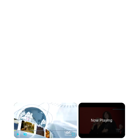
×
Now Playing