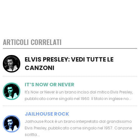
ARTICOLI CORRELATI
ELVIS PRESLEY: VEDI TUTTE LE
CANZONI
IT’S NOW OR NEVER
It's Now or Never è un brano inciso dal mitico Elvis Presley,
pubblicato come singolo nel 1960. Il titolo in inglese no...
JAILHOUSE ROCK
Jailhouse Rock è un brano interpretato dal grandissimo
Elvis Presley, pubblicato come singolo nel 1957. Canzone
scritta...