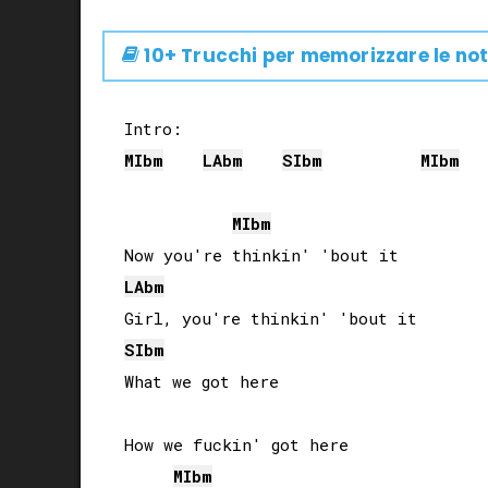
10+ Trucchi per memorizzare le not
MIb
m
LAb
m
SIb
m
MIb
m
MIb
m
LAb
m
SIb
m
What we got here

How we fuckin' got here

MIb
m