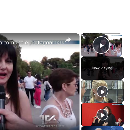
×
×
Adrano. “Viva il musical”. Alla villa comunale protagonisti gli alunni della scuola media Mazzini
Play V
Now Playing
ay
deo