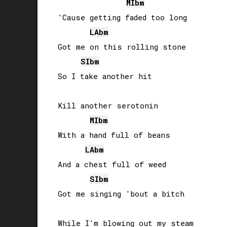
MIb
m
'Cause getting faded too long

LAb
m
Got me on this rolling stone

SIb
m
So I take another hit

Kill another serotonin

MIb
m
With a hand full of beans

LAb
m
And a chest full of weed

SIb
m
Got me singing 'bout a bitch

While I'm blowing out my steam
