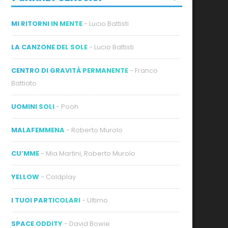
MI RITORNI IN MENTE
- Lucio Battisti
LA CANZONE DEL SOLE
- Lucio Battisti
CENTRO DI GRAVITÀ PERMANENTE
- Franco
Battiato
ideo
UOMINI SOLI
- Pooh
MALAFEMMENA
- Roberto Murolo
CU’MME
- Mia Martini, Roberto Murolo
YELLOW
- Coldplay
I TUOI PARTICOLARI
- Ultimo
SPACE ODDITY
- David Bowie