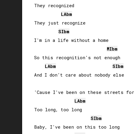
They recognized

LAb
m
They just recognize

SIb
m
I'm in a life without a home

MIb
m
So this recognition's not enough

LAb
m
SIb
m
And I don't care about nobody else

'Cause I've been on these streets for
LAb
m
Too long, too long

SIb
m
Baby, I've been on this too long
