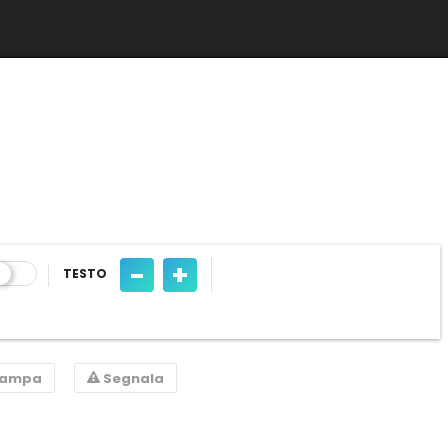
-
+
TESTO
tampa
Segnala