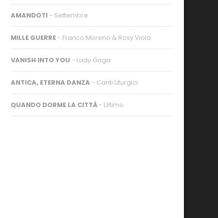
AMANDOTI
- Settembre
MILLE GUERRE
- Franco Moreno & Rosy Viola
VANISH INTO YOU
- Lady Gaga
ANTICA, ETERNA DANZA
- Canti Liturgici
QUANDO DORME LA CITTÀ
- Ultimo