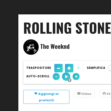
ROLLING STONE
The Weeknd
-
+
TRASPOSITORE
0
SEMPLIFICA
-
+
AUTO-SCROLL
Aggiungi ai
Video
S
preferiti