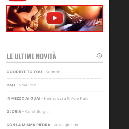
LE ULTIME NOVITÀ
GOODBYE TO YOU
- Scandal
CALI
- Vale Pain
IN MEZZO AI GUAI
- Neima Ezza & Vale Pain
GLORIA
- Canti Liturgici
CON LA MISMA PIEDRA
- Julio Iglesias