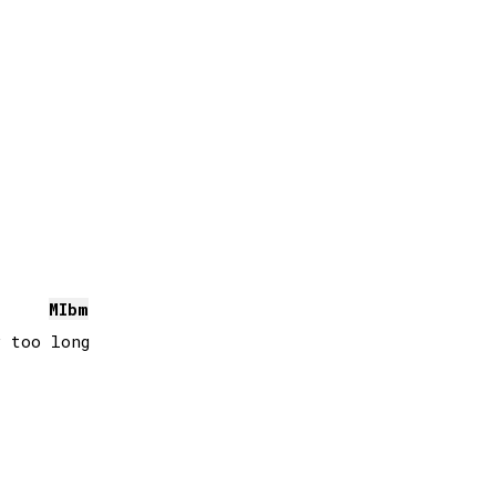
MIb
m
 too long
