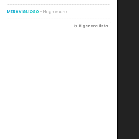
MERAVIGLIOSO
- Negramaro
Rigenera lista