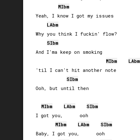
MIb
m
Yeah, I know I got my issues

LAb
m
Why you think I fuckin' flow?

SIb
m
And I'ma keep on smoking 

MIb
m
LAb
m
'til I can't hit another note

SIb
m
Ooh, but until then

MIb
m
LAb
m
SIb
m
I got you,      ooh

MIb
m
LAb
m
SIb
m
Baby, I got you,      ooh
