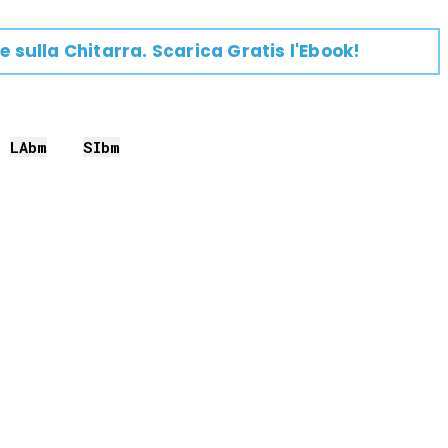
e su
lla
Chitarra
. Scarica Gratis l'Ebook!
LAb
m
SIb
m