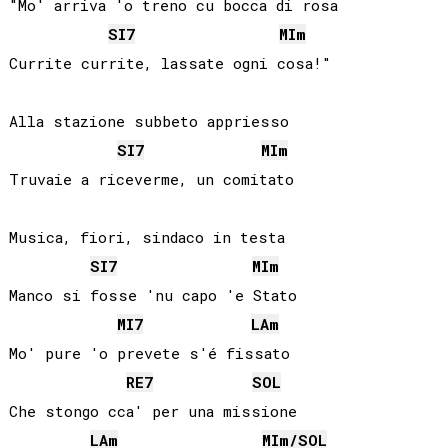
"Mo' arriva 'o treno cu bocca di rosa

SI
7
MI
m
Currite currite, lassate ogni cosa!"

Alla stazione subbeto appriesso

SI
7
MI
m
Truvaie a riceverme, un comitato

Musica, fiori, sindaco in testa

SI
7
MI
m
Manco si fosse 'nu capo 'e Stato

MI
7
LA
m
Mo' pure 'o prevete s'é fissato

RE
7
SOL
Che stongo cca' per una missione

LA
m
MI
m/
SOL