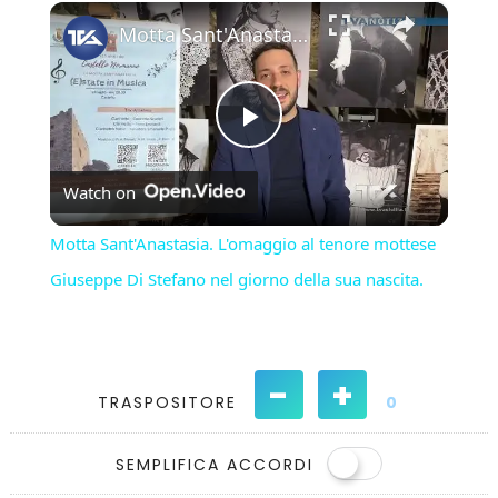
×
Play
Unmute
Fullscreen
Motta Sant'Anastasia. L'omaggio al tenore mottese Giuseppe Di Stefano nel giorno della sua nascita.
Play
Watch on
Video
Motta Sant'Anastasia. L'omaggio al tenore mottese
Giuseppe Di Stefano nel giorno della sua nascita.
-
+
TRASPOSITORE
0
SEMPLIFICA ACCORDI