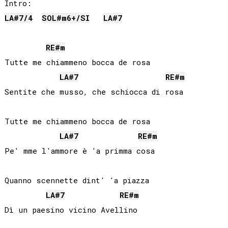
LA#
7/4
SOL#
m6+/
SI
LA#
7
RE#
m
Tutte me chiammeno bocca de rosa

LA#
7
RE#
m
Sentite che musso, che schiocca di rosa

Tutte me chiammeno bocca de rosa

LA#
7
RE#
m
Pe' mme l'ammore è 'a primma cosa

Quanno scennette dint' 'a piazza

LA#
7
RE#
m
Dì un paesino vicino Avellino
