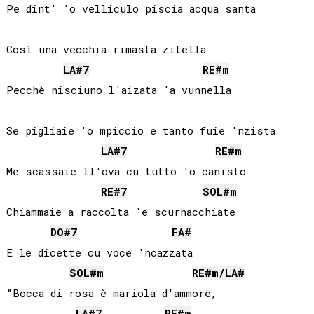
Pe dint' 'o velliculo piscia acqua santa

Così una vecchia rimasta zitella

LA#
7
RE#
m
Pecchè nisciuno l'aizata 'a vunnella

Se pigliaie 'o mpiccio e tanto fuie 'nzista

LA#
7
RE#
m
Me scassaie ll'ova cu tutto 'o canisto

RE#
7
SOL#
m
Chiammaie a raccolta 'e scurnacchiate

DO#
7
FA#
E le dicette cu voce 'ncazzata

SOL#
m
RE#
m/
LA#
"Bocca di rosa è mariola d'ammore,

LA#
7
RE#
m