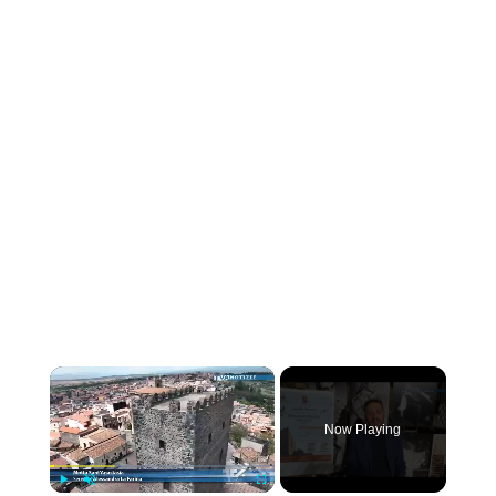
×
Now Playing