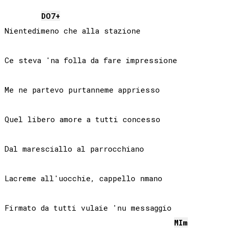
DO
7+
Nientedimeno che alla stazione

Ce steva 'na folla da fare impressione

Me ne partevo purtanneme appriesso

Quel libero amore a tutti concesso

Dal maresciallo al parrocchiano

Lacreme all'uocchie, cappello nmano

Firmato da tutti vulaie 'nu messaggio

MI
m