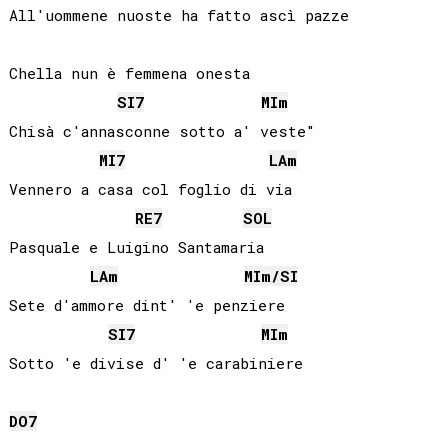
All'uommene nuoste ha fatto ascì pazze

Chella nun è femmena onesta

SI
7
MI
m
Chisà c'annasconne sotto a' veste"

MI
7
LA
m
Vennero a casa col foglio di via

RE
7
SOL
Pasquale e Luigino Santamaria

LA
m
MI
m/
SI
Sete d'ammore dint' 'e penziere

SI
7
MI
m
Sotto 'e divise d' 'e carabiniere

DO
7