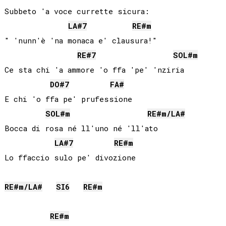
Subbeto 'a voce currette sicura:

LA#
7
RE#
m
" 'nunn'è 'na monaca e' clausura!"

RE#
7
SOL#
m
Ce sta chi 'a ammore 'o ffa 'pe' 'nziria

DO#
7
FA#
E chi 'o ffa pe' prufessione

SOL#
m
RE#
m/
LA#
Bocca di rosa né ll'uno né 'll'ato

LA#
7
RE#
m
Lo ffaccio sulo pe' divozione

RE#
m/
LA#
SI
6
RE#
m
RE#
m