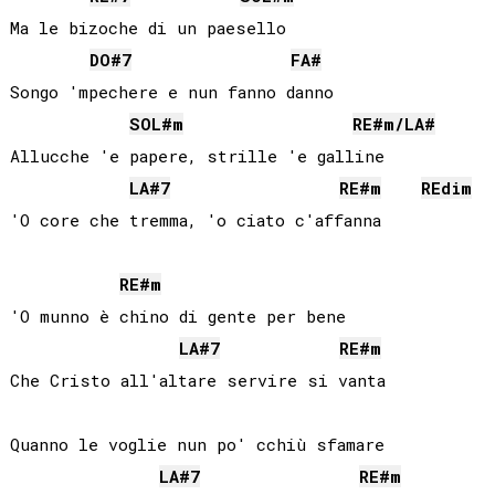
Ma le bizoche di un paesello

DO#
7
FA#
Songo 'mpechere e nun fanno danno

SOL#
m
RE#
m/
LA#
Allucche 'e papere, strille 'e galline

LA#
7
RE#
m
RE
dim
'O core che tremma, 'o ciato c'affanna

RE#
m
'O munno è chino di gente per bene

LA#
7
RE#
m
Che Cristo all'altare servire si vanta

Quanno le voglie nun po' cchiù sfamare

LA#
7
RE#
m