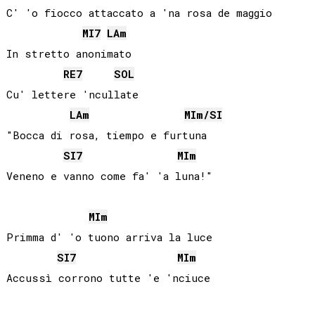
C' 'o fiocco attaccato a 'na rosa de maggio

MI
7
LA
m
In stretto anonimato

RE
7
SOL
Cu' lettere 'ncullate

LA
m
MI
m/
SI
"Bocca di rosa, tiempo e furtuna

SI
7
MI
m
Veneno e vanno come fa' 'a luna!"

MI
m
Primma d' 'o tuono arriva la luce

SI
7
MI
m
Accussì corrono tutte 'e 'nciuce
