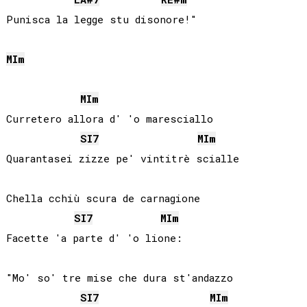
MI
m
MI
m
Curretero allora d' 'o maresciallo

SI
7
MI
m
Quarantasei zizze pe' vintitrè scialle

Chella cchiù scura de carnagione

SI
7
MI
m
Facette 'a parte d' 'o lione:

"Mo' so' tre mise che dura st'andazzo

SI
7
MI
m