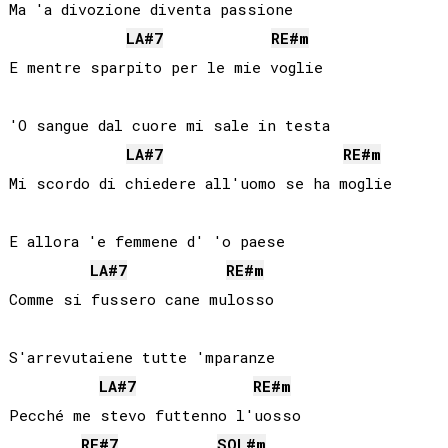
Ma 'a divozione diventa passione

LA#
7
RE#
m
E mentre sparpito per le mie voglie

'O sangue dal cuore mi sale in testa

LA#
7
RE#
m
Mi scordo di chiedere all'uomo se ha moglie

E allora 'e femmene d' 'o paese

LA#
7
RE#
m
Comme si fussero cane mulosso

S'arrevutaiene tutte 'mparanze

LA#
7
RE#
m
Pecché me stevo futtenno l'uosso

RE#
7
SOL#
m