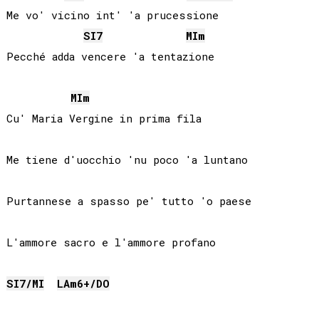
Me vo' vicino int' 'a prucessione

SI
7
MI
m
Pecché adda vencere 'a tentazione

MI
m
Cu' Maria Vergine in prima fila

Me tiene d'uocchio 'nu poco 'a luntano

Purtannese a spasso pe' tutto 'o paese

L'ammore sacro e l'ammore profano 

SI
7/
MI
LA
m6+/
DO