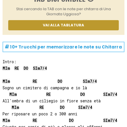
Stai cercando la TAB con le note per chitarra di Una
Giornata Uggiosa?
VAI ALLA TABLATURA
10+ Trucchi per memorizzare le note su
Chitarra
MI
m
RE
DO
SI
m7/4
MI
m
RE
DO
SI
m7/4
Sogno un cimitero di campagna e io là

MI
m
RE
DO
SI
m7/4
All'ombra di un ciliegio in fiore senza età

MI
m
RE
DO
SI
m7/4
MI
m
RE
DO
SI
m7/4
Giusto per capir di più e placar gli affanni
