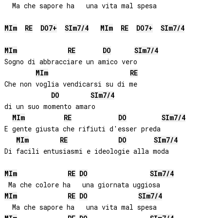
  Ma che sapore ha   una vita mal spesa

MI
m
RE
DO
7+
SI
m7/4
MI
m
RE
DO
7+
SI
m7/4
MI
m
RE
DO
SI
m7/4
Sogno di abbracciare un amico vero

MI
m
RE
Che non voglia vendicarsi su di me

DO
SI
m7/4
di un suo momento amaro

MI
m
RE
DO
SI
m7/4
E gente giusta che rifiuti d'esser preda

MI
m
RE
DO
SI
m7/4
Di facili entusiasmi e ideologie alla moda

MI
m
RE
DO
SI
m7/4
MI
m
RE
DO
SI
m7/4