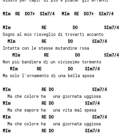
MI
m
RE
DO
7+
SI
m7/4
MI
m
RE
DO
7+
SI
m7/4
MI
m
RE
DO
SI
m7/4
Sogno al mio risveglio di trovarti accanto

MI
m
RE
DO
SI
m7/4
Intatta con le stesse mutandine rosa

MI
m
RE
DO
SI
m7/4
Non più bandiera di un vivissimo tormento

MI
m
RE
DO
SI
m7/4
Ma solo l'ornamento di una bella sposa

MI
m
RE
DO
SI
m7/4
MI
m
RE
DO
SI
m7/4
MI
m
RE
DO
SI
m7/4
MI
m
RE
DO
SI
m7/4