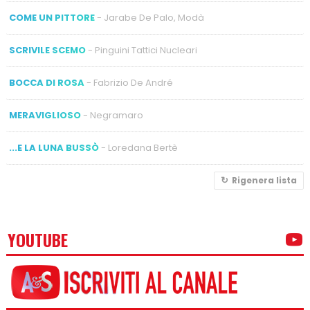
COME UN PITTORE
- Jarabe De Palo, Modà
SCRIVILE SCEMO
- Pinguini Tattici Nucleari
BOCCA DI ROSA
- Fabrizio De André
MERAVIGLIOSO
- Negramaro
...E LA LUNA BUSSÒ
- Loredana Bertè
Rigenera lista
YOUTUBE