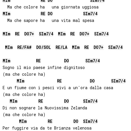
MI
m
RE
DO
SI
m7/4
MI
m
RE
DO
SI
m7/4
  Ma che sapore ha   una vita mal spesa    

MI
m
RE
DO
7+
SI
m7/4
MI
m
RE
DO
7+
SI
m7/4
MI
m
RE
/
FA#
DO
/
SOL
RE
/
LA
MI
m
RE
DO
7+
SI
m7/4
MI
m
RE
DO
SI
m7/4
Sogno il mio paese infine dignitoso

(ma che colore ha)

MI
m
RE
DO
SI
m7/4
E un fiume con i pesci vivi a un'ora dalla casa

(ma che colore ha)

MI
m
RE
DO
SI
m7/4
Di non sognare la Nuovissima Zelanda

(ma che colore ha)

MI
m
RE
DO
SI
m7/4
Per fuggire via da te Brianza velenosa
