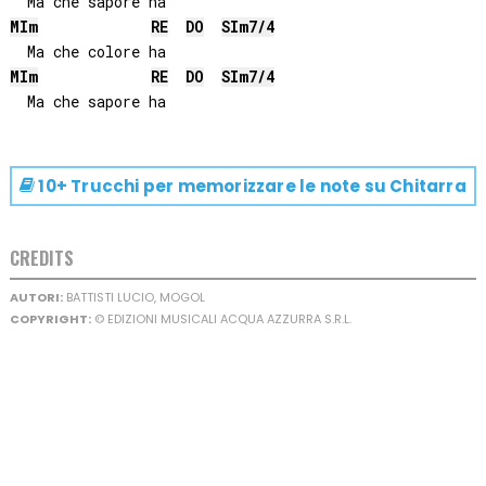
MI
m
RE
DO
SI
m7/4
MI
m
RE
DO
SI
m7/4
10+ Trucchi per memorizzare le note su
Chitarra
CREDITS
AUTORI:
BATTISTI LUCIO, MOGOL
COPYRIGHT:
© EDIZIONI MUSICALI ACQUA AZZURRA S.R.L.