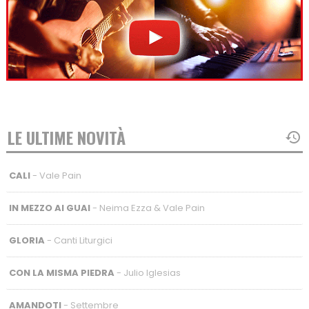
LE ULTIME NOVITÀ
CALI
- Vale Pain
IN MEZZO AI GUAI
- Neima Ezza & Vale Pain
GLORIA
- Canti Liturgici
CON LA MISMA PIEDRA
- Julio Iglesias
AMANDOTI
- Settembre