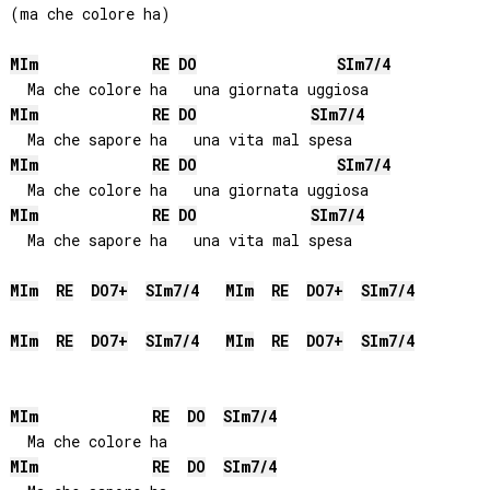
(ma che colore ha)

MI
m
RE
DO
SI
m7/4
MI
m
RE
DO
SI
m7/4
MI
m
RE
DO
SI
m7/4
MI
m
RE
DO
SI
m7/4
  Ma che sapore ha   una vita mal spesa

MI
m
RE
DO
7+
SI
m7/4
MI
m
RE
DO
7+
SI
m7/4
MI
m
RE
DO
7+
SI
m7/4
MI
m
RE
DO
7+
SI
m7/4
MI
m
RE
DO
SI
m7/4
MI
m
RE
DO
SI
m7/4