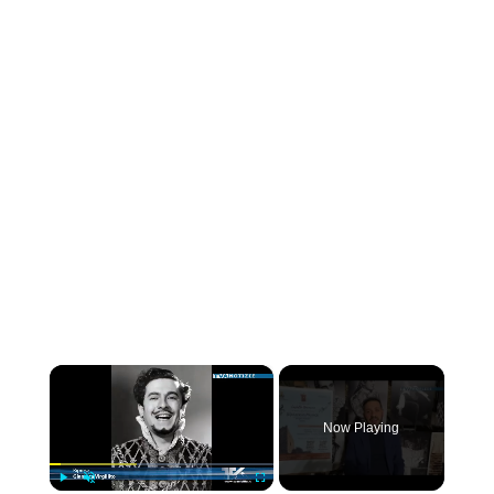
×
Now Playing