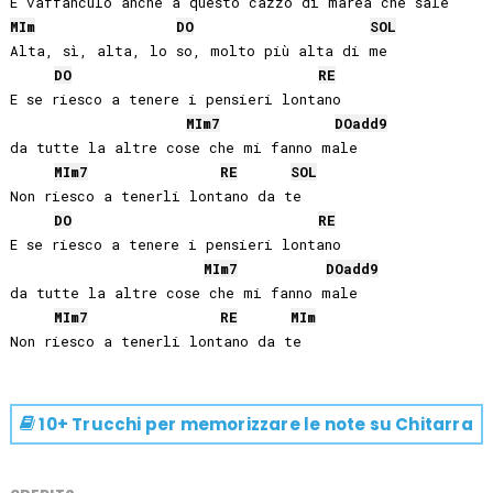
MI
m
DO
SOL
Alta, sì, alta, lo so, molto più alta di me

DO
RE
E se riesco a tenere i pensieri lontano 

MI
m7
DO
add9
da tutte la altre cose che mi fanno male

MI
m7
RE
SOL
Non riesco a tenerli lontano da te

DO
RE
E se riesco a tenere i pensieri lontano 

MI
m7
DO
add9
da tutte la altre cose che mi fanno male

MI
m7
RE
MI
m
10+ Trucchi per memorizzare le note su
Chitarra