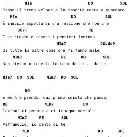
MI
m
DO
SOL
Passa il treno veloce e la mandria resta a guardare

MI
m
DO
SOL
È inutile aspettarsi una reazione che non c'è

DO
7+
RE
E se riesco a tenere i pensieri lontano 

MI
m7
DO
add9
da tutte la altre cose che mi fanno male

MI
m7
RE
DO
SOL
Non riesco a tenerli lontano da te... da te

MI
m7
DO
SOL
MI
m7
DO
SOL
DO
RE
MI
m7
DO
lezioni di poesia e di impegno sociale

MI
m7
RE
SOL
Vaffanculo, io canto di te

MI
m
DO
SOL