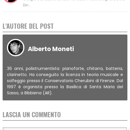
Din...
L'AUTORE DEL POST
Alberto Moneti
36 anni, polistrumentista: pianoforte, chitarra, batteria,
clarinetto. Ha conseguito la licenza in teoria musicale e
solfeggio presso il Conservatorio Cherubini di Firenze. Dal
1997 è organista presso la Basilica di Santa Maria del
Sasso, a Bibbiena (AR).
LASCIA UN COMMENTO