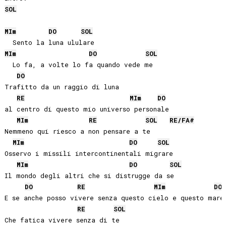
SOL
MI
m
DO
SOL
MI
m
DO
SOL
  Lo fa, a volte lo fa quando vede me

DO
Trafitto da un raggio di luna 

RE
MI
m
DO
al centro di questo mio universo personale

MI
m
RE
SOL
RE
/
FA#
Nemmeno qui riesco a non pensare a te

MI
m
DO
SOL
Osservo i missili intercontinentali migrare

MI
m
DO
SOL
Il mondo degli altri che si distrugge da se

DO
RE
MI
m
DO
E se anche posso vivere senza questo cielo e questo mare

RE
SOL
Che fatica vivere senza di te
