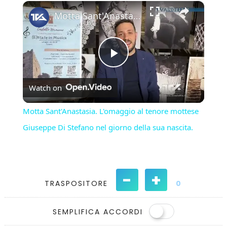
×
Play
Unmute
Fullscreen
Motta Sant'Anastasia. L'omaggio al tenore mottese Giuseppe Di Stefano nel giorno della sua nascita.
Play
Watch on
Video
Motta Sant'Anastasia. L'omaggio al tenore mottese
Giuseppe Di Stefano nel giorno della sua nascita.
-
+
TRASPOSITORE
0
SEMPLIFICA ACCORDI