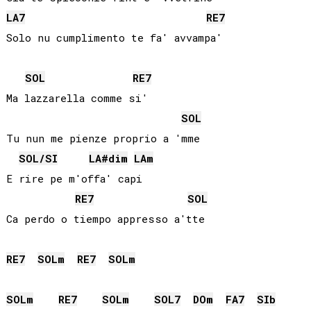
LA
7
RE
7
SOL
RE
7
Ma lazzarella comme si'

SOL
Tu nun me pienze proprio a 'mme

SOL
/
SI
LA#
dim
LA
m
E rire pe m'offa' capi

RE
7
SOL
RE
7
SOL
m
RE
7
SOL
m
SOL
m
RE
7
SOL
m
SOL
7
DO
m
FA
7
SIb