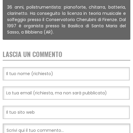
36 anni, polistrumentista: pianoforte, chitarra, batteria,
clarinetto. Ha conseguito la licenza in teoria musicale e
solfeggio presso il Conservatorio Cherubini di Firenze. Dal
1997 è organista presso la Basilica di Santa Maria del
Sasso, a Bibbiena (AR).
LASCIA UN COMMENTO