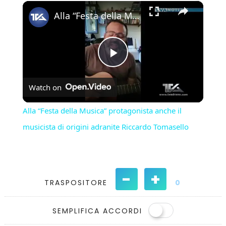
×
Play
Unmute
Fullscreen
Alla “Festa della Musica” protagonista anche il musicista di origini adranite Riccardo Tomasello
Play
Watch on
Video
Alla “Festa della Musica” protagonista anche il
musicista di origini adranite Riccardo Tomasello
-
+
TRASPOSITORE
0
SEMPLIFICA ACCORDI