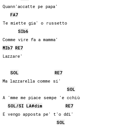
Quann'accatte pe papa'

FA
7
Te miette gia' o russetto

SIb
6
MIb
7
RE
7
SOL
RE
7
Ma lazzarella comme si'

SOL
A 'mme me piace sempe 'e cchiù

SOL
/
SI
LA#
dim
RE
7
E vengo apposta pe' t'o ddi'

SOL