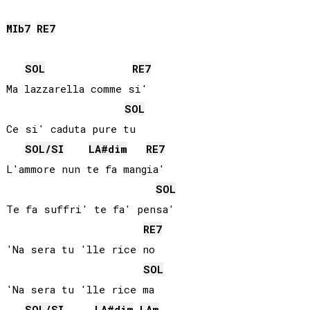
MIb
7
RE
7
SOL
RE
7
Ma lazzarella comme si'

SOL
Ce si' caduta pure tu

SOL
/
SI
LA#
dim
RE
7
L'ammore nun te fa mangia'

SOL
Te fa suffri' te fa' pensa'

RE
7
'Na sera tu 'lle rice no

SOL
'Na sera tu 'lle rice ma

SOL
/
SI
LA#
dim
LA
m