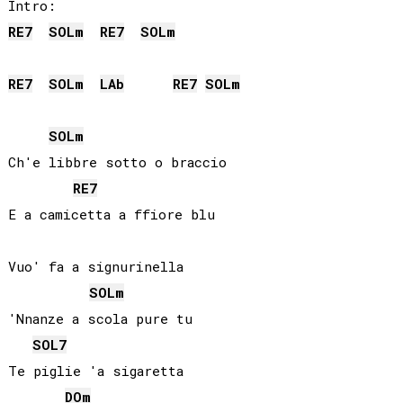
RE
7
SOL
m
RE
7
SOL
m
RE
7
SOL
m
LAb
RE
7
SOL
m
SOL
m
Ch'e libbre sotto o braccio

RE
7
E a camicetta a ffiore blu

Vuo' fa a signurinella

SOL
m
'Nnanze a scola pure tu

SOL
7
Te piglie 'a sigaretta

DO
m