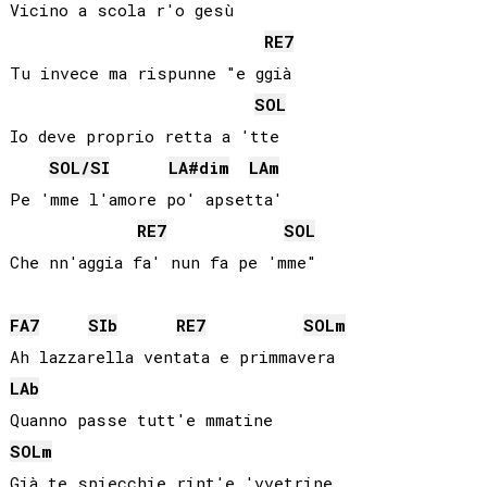
Vicino a scola r'o gesù

RE
7
Tu invece ma rispunne "e ggià

SOL
Io deve proprio retta a 'tte

SOL
/
SI
LA#
dim
LA
m
Pe 'mme l'amore po' apsetta'

RE
7
SOL
FA
7
SIb
RE
7
SOL
m
LAb
SOL
m