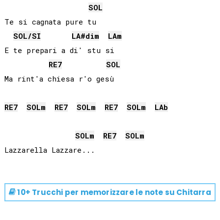
SOL
Te si cagnata pure tu

SOL
/
SI
LA#
dim
LA
m
E te prepari a di' stu si

RE
7
SOL
RE
7
SOL
m
RE
7
SOL
m
RE
7
SOL
m
LAb
SOL
m
RE
7
SOL
m
10+ Trucchi per memorizzare le note su
Chitarra