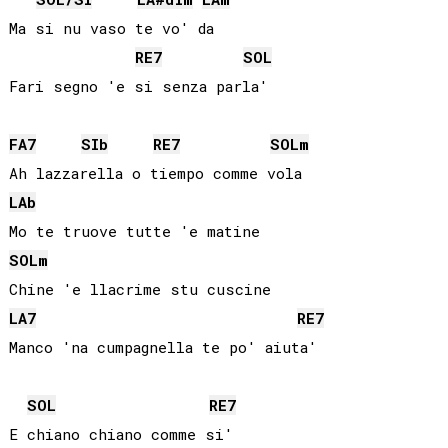
Ma si nu vaso te vo' da

RE
7
SOL
FA
7
SIb
RE
7
SOL
m
LAb
SOL
m
LA
7
RE
7
SOL
RE
7
E chiano chiano comme si'
