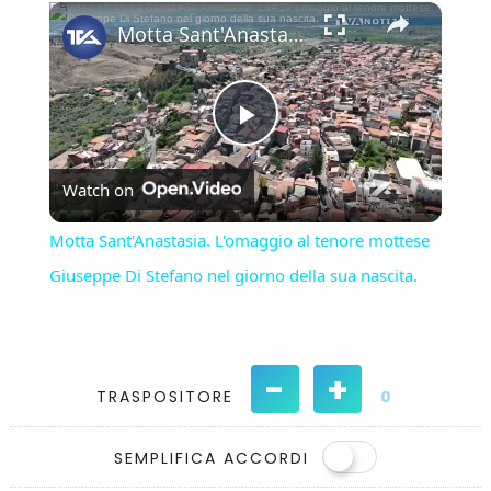
×
Play
Unmute
Fullscreen
Motta Sant'Anastasia. L'omaggio al tenore mottese Giuseppe Di Stefano nel giorno della sua nascita.
Play
Watch on
Video
Motta Sant'Anastasia. L'omaggio al tenore mottese
Giuseppe Di Stefano nel giorno della sua nascita.
-
+
TRASPOSITORE
0
SEMPLIFICA ACCORDI