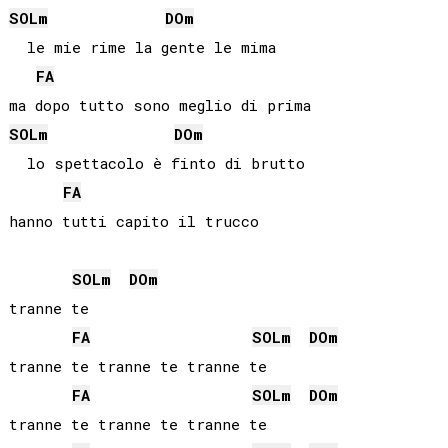
SOL
m
DO
m
  le mie rime la gente le mima

FA
SOL
m
DO
m
  lo spettacolo è finto di brutto

FA
hanno tutti capito il trucco

SOL
m
DO
m
tranne te

FA
SOL
m
DO
m
tranne te tranne te tranne te

FA
SOL
m
DO
m
tranne te tranne te tranne te
