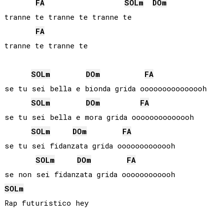
FA
SOL
m
DO
m
tranne te tranne te tranne te

FA
tranne te tranne te 

SOL
m
DO
m
FA
se tu sei bella e bionda grida ooooooooooooooh

SOL
m
DO
m
FA
se tu sei bella e mora grida oooooooooooooh

SOL
m
DO
m
FA
se tu sei fidanzata grida ooooooooooooh

SOL
m
DO
m
FA
SOL
m
Rap futuristico hey
