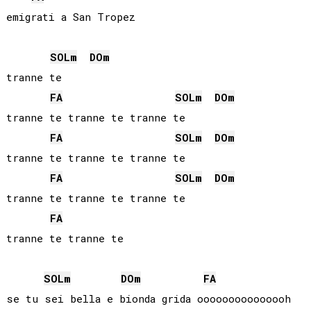
emigrati a San Tropez

SOL
m
DO
m
tranne te

FA
SOL
m
DO
m
tranne te tranne te tranne te

FA
SOL
m
DO
m
tranne te tranne te tranne te

FA
SOL
m
DO
m
tranne te tranne te tranne te

FA
tranne te tranne te 

SOL
m
DO
m
FA
se tu sei bella e bionda grida ooooooooooooooh
