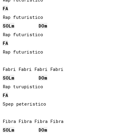
FA
SOL
m
DO
m
FA
Rap futuristico

SOL
m
DO
m
FA
Spep peteristico

SOL
m
DO
m