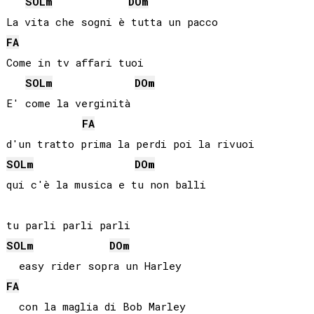
SOL
m
DO
m
FA
Come in tv affari tuoi

SOL
m
DO
m
E' come la verginità

FA
SOL
m
DO
m
qui c'è la musica e tu non balli

SOL
m
DO
m
FA