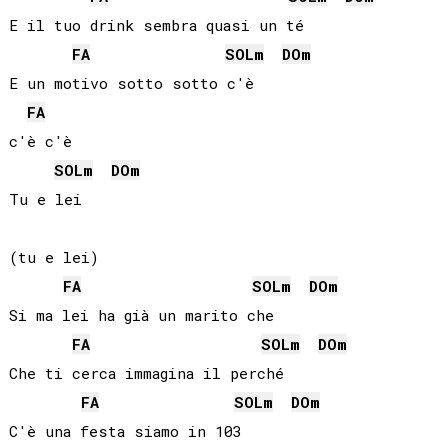
E il tuo drink sembra quasi un té

FA
SOL
m
DO
m
E un motivo sotto sotto c'è

FA
c'è c'è

SOL
m
DO
m
Tu e lei

(tu e lei)

FA
SOL
m
DO
m
Si ma lei ha già un marito che

FA
SOL
m
DO
m
Che ti cerca immagina il perché

FA
SOL
m
DO
m
C'è una festa siamo in 103
