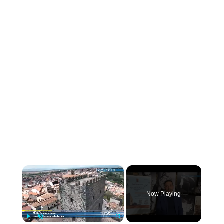
×
Now Playing