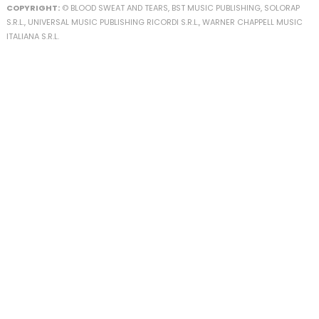
COPYRIGHT:
© BLOOD SWEAT AND TEARS, BST MUSIC PUBLISHING, SOLORAP
S.R.L., UNIVERSAL MUSIC PUBLISHING RICORDI S.R.L., WARNER CHAPPELL MUSIC
ITALIANA S.R.L.