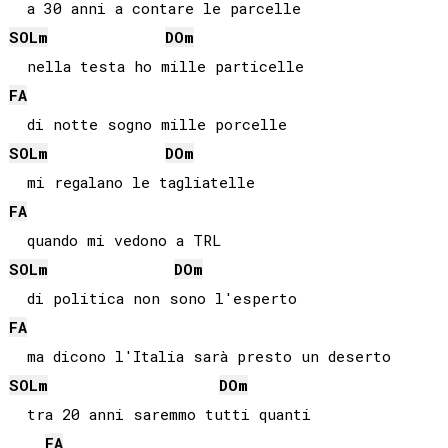
SOL
m
DO
m
FA
SOL
m
DO
m
FA
SOL
m
DO
m
FA
SOL
m
DO
m
  tra 20 anni saremmo tutti quanti

FA