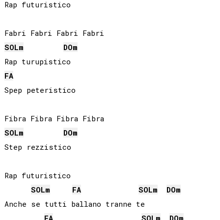
Rap futuristico

SOL
m
DO
m
FA
Spep peteristico

SOL
m
DO
m
Step rezzistico

Rap futuristico

SOL
m
FA
SOL
m
DO
m
Anche se tutti ballano tranne te

FA
SOL
m
DO
m