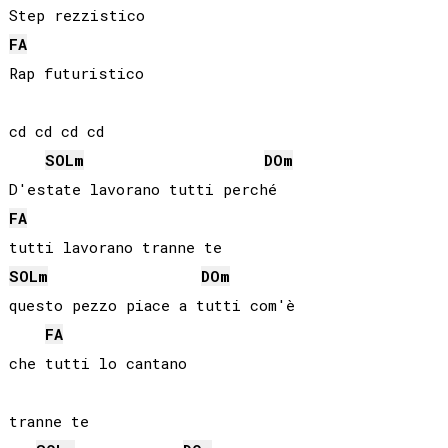
FA
Rap futuristico

cd cd cd cd

SOL
m
DO
m
FA
SOL
m
DO
m
questo pezzo piace a tutti com'è

FA
che tutti lo cantano

tranne te
