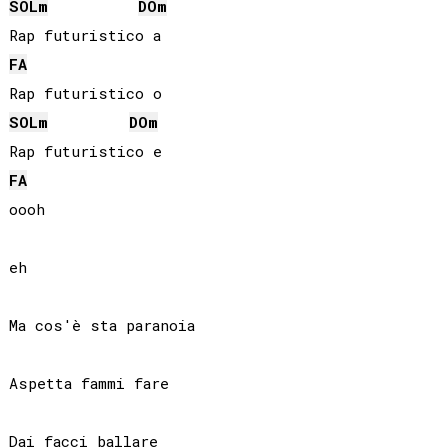
SOL
m
DO
m
FA
SOL
m
DO
m
FA
oooh

eh

Ma cos'è sta paranoia

Aspetta fammi fare

Dai facci ballare
