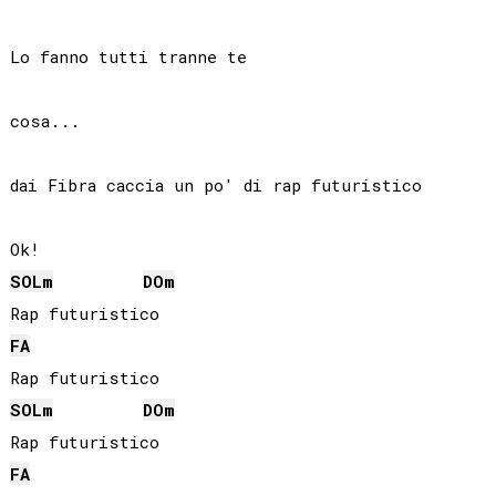
Lo fanno tutti tranne te

cosa...

dai Fibra caccia un po' di rap futuristico

SOL
m
DO
m
FA
SOL
m
DO
m
FA