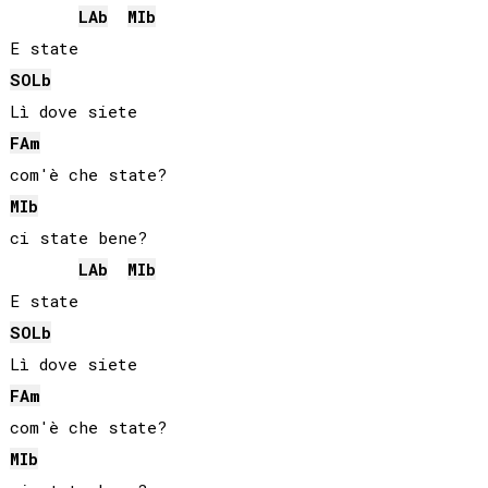
LAb
MIb
SOLb
FA
m
MIb
ci state bene?

LAb
MIb
SOLb
FA
m
MIb