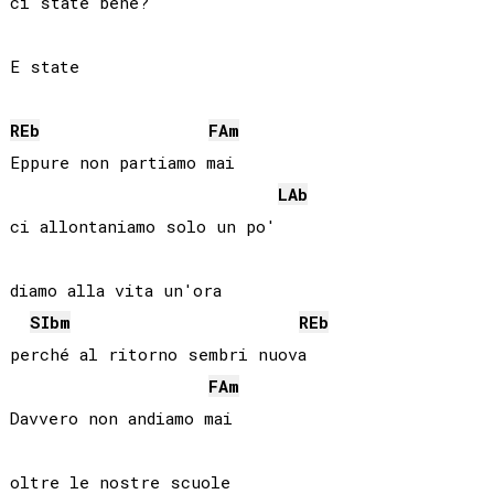
ci state bene?

E state

REb
FA
m
Eppure non partiamo mai

LAb
ci allontaniamo solo un po'

diamo alla vita un'ora

SIb
m
REb
perché al ritorno sembri nuova

FA
m
Davvero non andiamo mai
