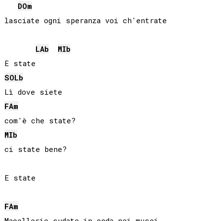
DO
m
lasciate ogni speranza voi ch'entrate

LAb
MIb
SOLb
FA
m
MIb
ci state bene?

E state

FA
m