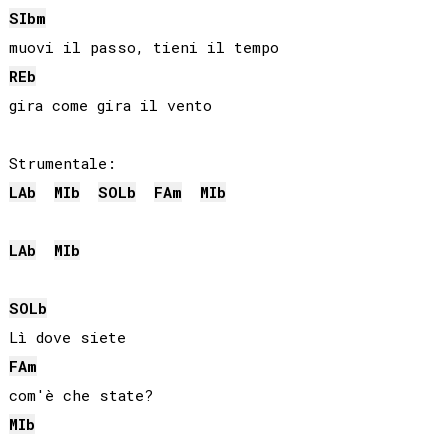
SIb
m
REb
gira come gira il vento

LAb
MIb
SOLb
FA
m
MIb
LAb
MIb
SOLb
FA
m
MIb