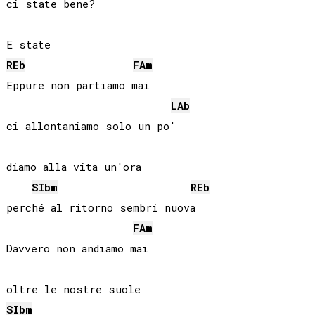
ci state bene?

REb
FA
m
Eppure non partiamo mai

LAb
ci allontaniamo solo un po'

diamo alla vita un'ora

SIb
m
REb
perché al ritorno sembri nuova

FA
m
Davvero non andiamo mai

SIb
m