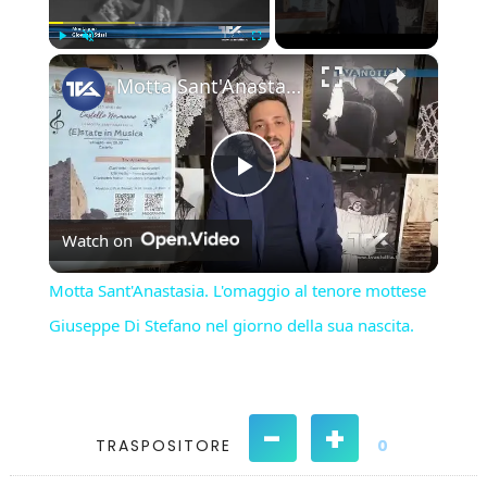
×
Play
Unmute
Fullscreen
Motta Sant'Anastasia. L'omaggio al tenore mottese Giuseppe Di Stefano nel giorno della sua nascita.
Play
Watch on
Video
Motta Sant'Anastasia. L'omaggio al tenore mottese
Giuseppe Di Stefano nel giorno della sua nascita.
-
+
TRASPOSITORE
0