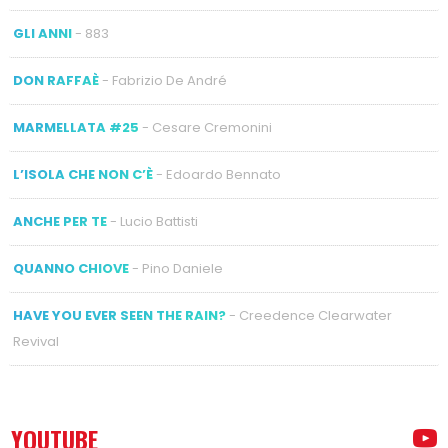
GLI ANNI
- 883
DON RAFFAÈ
- Fabrizio De André
MARMELLATA #25
- Cesare Cremonini
L’ISOLA CHE NON C’È
- Edoardo Bennato
ANCHE PER TE
- Lucio Battisti
QUANNO CHIOVE
- Pino Daniele
HAVE YOU EVER SEEN THE RAIN?
- Creedence Clearwater
Revival
YOUTUBE