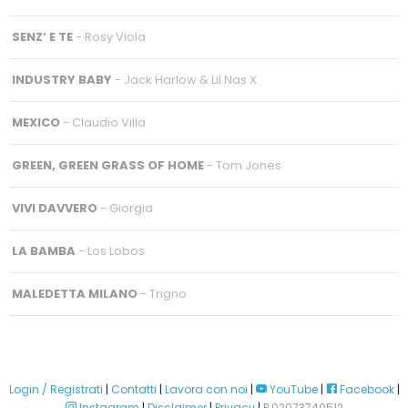
SENZ’ E TE
- Rosy Viola
INDUSTRY BABY
- Jack Harlow & Lil Nas X
MEXICO
- Claudio Villa
GREEN, GREEN GRASS OF HOME
- Tom Jones
VIVI DAVVERO
- Giorgia
LA BAMBA
- Los Lobos
MALEDETTA MILANO
- Trigno
Login / Registrati
|
Contatti
|
Lavora con noi
|
YouTube
|
Facebook
|
Instagram
|
Disclaimer
|
Privacy
|
P.02073740512