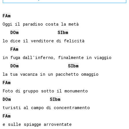
FA
m
Oggi il paradiso costa la metà

DO
m
SIb
m
lo dice il venditore di felicità

FA
m
in fuga dall'inferno, finalmente in viaggio

DO
m
SIb
m
FA
m
DO
m
SIb
m
FA
m
e sulle spiagge arroventate
