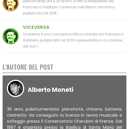
Eternamente Ora è un brano scritto e interpretato da
Francesco Gabbani contenuto nell'album omonimo
pubblicato nel 2016...
VICEVERSA
Viceversa è una canzone scritta e cantata da Francesco
Gabbani, pubblicata nel 2020 e presentata in occasione
del suo r...
L'AUTORE DEL POST
Alberto Moneti
36 anni, polistrumentista: pianoforte, chitarra, batteria,
clarinetto. Ha conseguito la licenza in teoria musicale e
solfeggio presso il Conservatorio Cherubini di Firenze. Dal
1997 è organista presso la Basilica di Santa Maria del