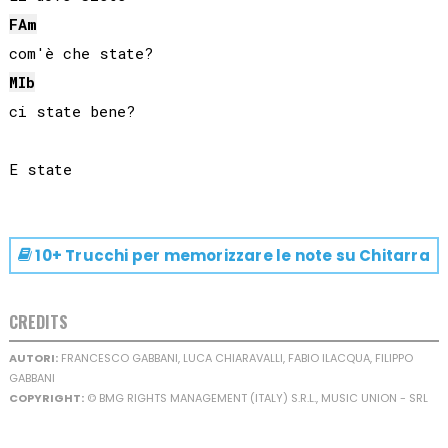
FA
m
MIb
ci state bene?

10+ Trucchi per memorizzare le note su
Chitarra
CREDITS
AUTORI:
FRANCESCO GABBANI, LUCA CHIARAVALLI, FABIO ILACQUA, FILIPPO
GABBANI
COPYRIGHT:
© BMG RIGHTS MANAGEMENT (ITALY) S.R.L., MUSIC UNION - SRL