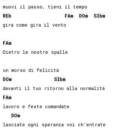
REb
FA
m
DO
m
SIb
m
gira come gira il vento

FA
m
Dietro le nostre spalle

DO
m
SIb
m
FA
m
lavoro e feste comandate

DO
m
lasciate ogni speranza voi ch'entrate
