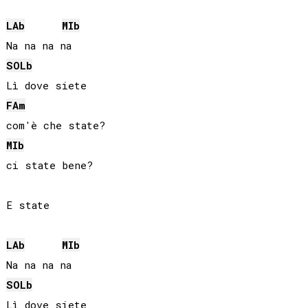
LAb
MIb
SOLb
FA
m
MIb
ci state bene?

E state

LAb
MIb
SOLb