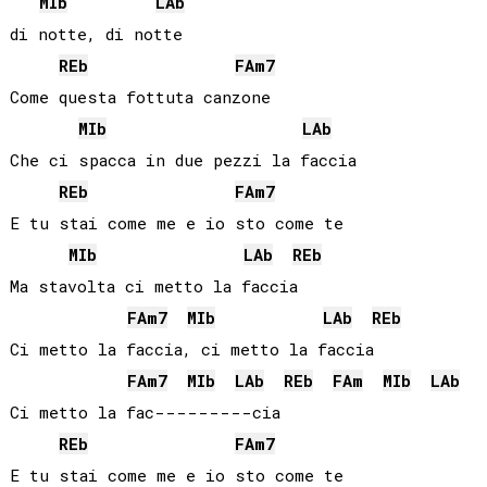
MIb
LAb
di notte, di notte

REb
FA
m7
Come questa fottuta canzone

MIb
LAb
Che ci spacca in due pezzi la faccia

REb
FA
m7
E tu stai come me e io sto come te

MIb
LAb
REb
Ma stavolta ci metto la faccia

FA
m7
MIb
LAb
REb
Ci metto la faccia, ci metto la faccia

FA
m7
MIb
LAb
REb
FA
m
MIb
LAb
Ci metto la fac---------cia

REb
FA
m7
E tu stai come me e io sto come te
