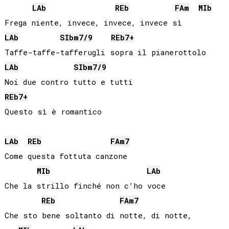
LAb
REb
FA
m
MIb
LAb
SIb
m7/9
REb
7+
LAb
SIb
m7/9
REb
7+
Questo sì è romantico

LAb
REb
FA
m7
Come questa fottuta canzone

MIb
LAb
Che la strillo finché non c’ho voce

REb
FA
m7
Che sto bene soltanto di notte, di notte, 
