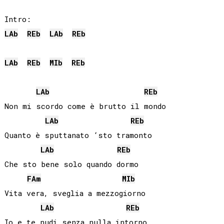
LAb
REb
LAb
REb
LAb
REb
MIb
REb
LAb
REb
Non mi scordo come è brutto il mondo

LAb
REb
Quanto è sputtanato ‘sto tramonto

LAb
REb
Che sto bene solo quando dormo

FA
m
MIb
Vita vera, sveglia a mezzogiorno

LAb
REb
Io e te nudi senza nulla intorno
