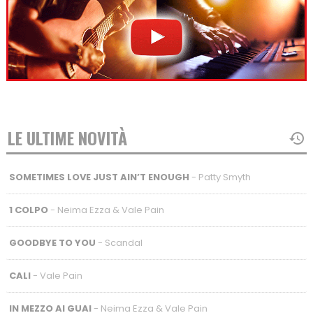
LE ULTIME NOVITÀ
SOMETIMES LOVE JUST AIN’T ENOUGH
- Patty Smyth
1 COLPO
- Neima Ezza & Vale Pain
GOODBYE TO YOU
- Scandal
CALI
- Vale Pain
IN MEZZO AI GUAI
- Neima Ezza & Vale Pain