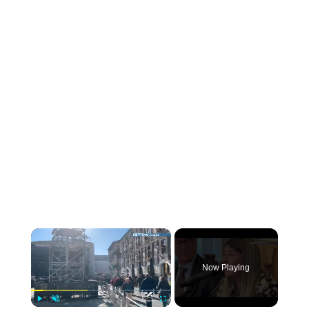
×
Now Playing