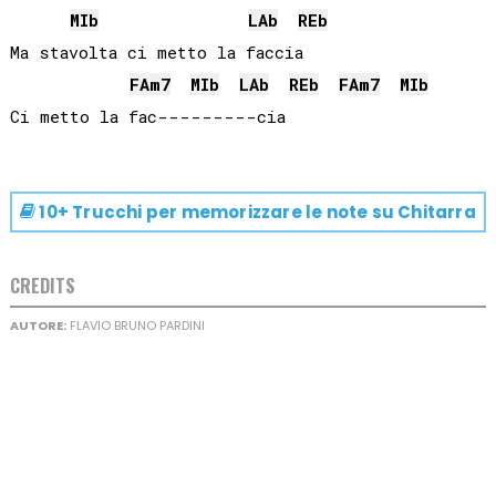
MIb
LAb
REb
Ma stavolta ci metto la faccia

FA
m7
MIb
LAb
REb
FA
m7
MIb
10+ Trucchi per memorizzare le note su
Chitarra
CREDITS
AUTORE:
FLAVIO BRUNO PARDINI