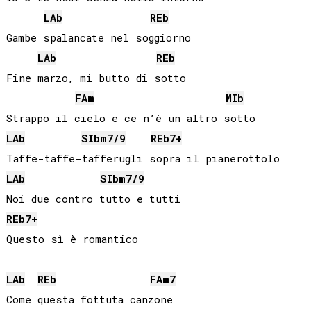
LAb
REb
Gambe spalancate nel soggiorno

LAb
REb
Fine marzo, mi butto di sotto

FA
m
MIb
LAb
SIb
m7/9
REb
7+
LAb
SIb
m7/9
REb
7+
Questo sì è romantico

LAb
REb
FA
m7
Come questa fottuta canzone
