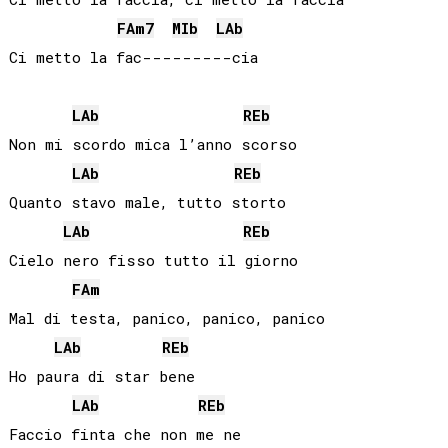
FA
m7
MIb
LAb
Ci metto la fac---------cia

LAb
REb
Non mi scordo mica l’anno scorso

LAb
REb
Quanto stavo male, tutto storto

LAb
REb
Cielo nero fisso tutto il giorno

FA
m
Mal di testa, panico, panico, panico

LAb
REb
Ho paura di star bene

LAb
REb
Faccio finta che non me ne
