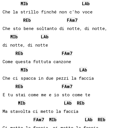
MIb
LAb
Che la strillo finché non c’ho voce

REb
FA
m7
Che sto bene soltanto di notte, di notte, 

MIb
LAb
di notte, di notte

REb
FA
m7
Come questa fottuta canzone

MIb
LAb
Che ci spacca in due pezzi la faccia

REb
FA
m7
E tu stai come me e io sto come te

MIb
LAb
REb
Ma stavolta ci metto la faccia

FA
m7
MIb
LAb
REb
Ci metto la faccia, ci metto la faccia
