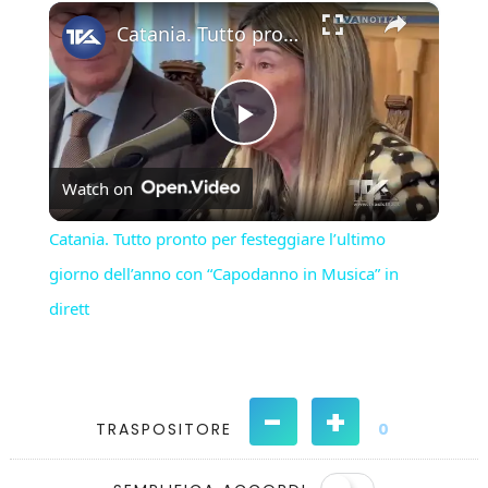
×
Play
Unmute
Fullscreen
Catania. Tutto pronto per festeggiare l’ultimo giorno dell’anno con “Capodanno in Musica” in dirett
Play
Watch on
Video
Catania. Tutto pronto per festeggiare l’ultimo
giorno dell’anno con “Capodanno in Musica” in
dirett
-
+
TRASPOSITORE
0