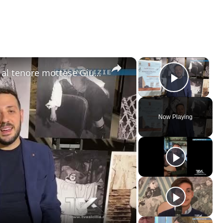
×
×
Motta Sant'Anastasia. L'omaggio al tenore mottese Giuseppe Di Stefano nel giorno della sua nascita.
Play V
Now Playing
ay
deo