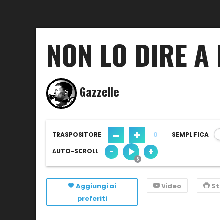
NON LO DIRE A
Gazzelle
-
+
TRASPOSITORE
0
SEMPLIFICA
-
+
AUTO-SCROLL
Aggiungi ai
Video
S
preferiti