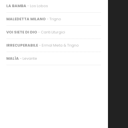
LA BAMBA
- Los Lobos
MALEDETTA MILANO
- Trigno
VOI SIETE DI DIO
- Canti Liturgici
IRRECUPERABILE
- Ermal Meta & Trigno
MALÌA
- Levante