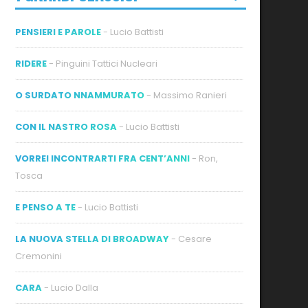
PENSIERI E PAROLE
- Lucio Battisti
RIDERE
- Pinguini Tattici Nucleari
O SURDATO NNAMMURATO
- Massimo Ranieri
ideo
CON IL NASTRO ROSA
- Lucio Battisti
VORREI INCONTRARTI FRA CENT’ANNI
- Ron,
Tosca
E PENSO A TE
- Lucio Battisti
LA NUOVA STELLA DI BROADWAY
- Cesare
Cremonini
CARA
- Lucio Dalla