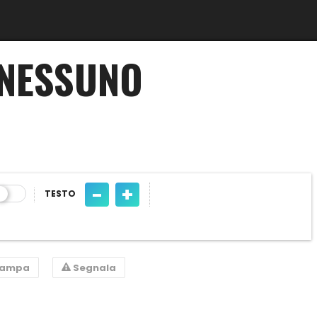
 NESSUNO
-
+
TESTO
tampa
Segnala