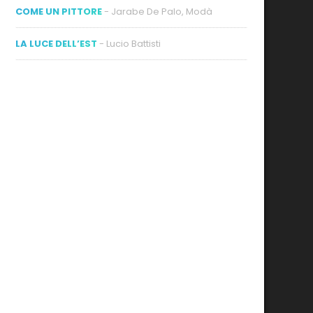
COME UN PITTORE
- Jarabe De Palo, Modà
LA LUCE DELL’EST
- Lucio Battisti