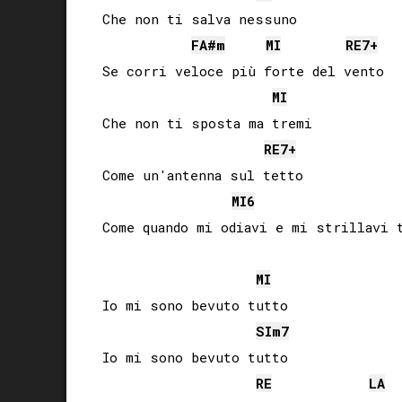
Che non ti salva nessuno

FA#
m
MI
RE
7+
Se corri veloce più forte del vento

MI
Che non ti sposta ma tremi

RE
7+
Come un'antenna sul tetto

MI
6
Come quando mi odiavi e mi strillavi t
MI
Io mi sono bevuto tutto

SI
m7
Io mi sono bevuto tutto

RE
LA