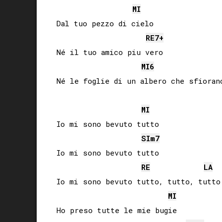
MI
Dal tuo pezzo di cielo

RE
7+
Né il tuo amico piu vero

MI
6
Né le foglie di un albero che sfiorano
MI
Io mi sono bevuto tutto

SI
m7
Io mi sono bevuto tutto

RE
LA
Io mi sono bevuto tutto, tutto, tutto

MI
Ho preso tutte le mie bugie
