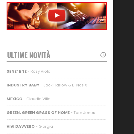
ULTIME NOVITÀ
SENZ’ E TE
- Rosy Viola
INDUSTRY BABY
- Jack Harlow & Lil Nas X
MEXICO
- Claudio Villa
GREEN, GREEN GRASS OF HOME
- Tom Jones
VIVI DAVVERO
- Giorgia