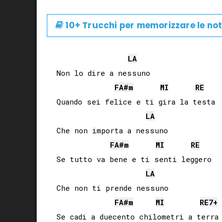
10+ Trucchi per memorizzare le not
LA
Non lo dire a nessuno

FA#
m
MI
RE
Quando sei felice e ti gira la testa

LA
Che non importa a nessuno

FA#
m
MI
RE
Se tutto va bene e ti senti leggero

LA
Che non ti prende nessuno

FA#
m
MI
RE
7+
Se cadi a duecento chilometri a terra
