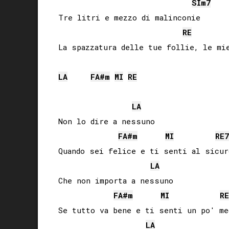
SI
m7
Tre litri e mezzo di malinconie

RE
La spazzatura delle tue follie, le mie
LA
FA#
m
MI
RE
LA
Non lo dire a nessuno

FA#
m
MI
RE
7
Quando sei felice e ti senti al sicuro
LA
Che non importa a nessuno

FA#
m
MI
RE
Se tutto va bene e ti senti un po' meg
LA