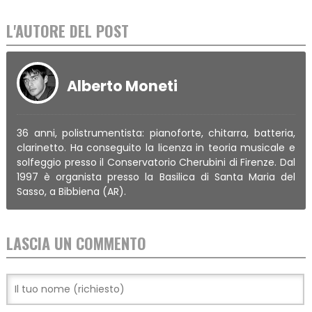
L'AUTORE DEL POST
Alberto Moneti
36 anni, polistrumentista: pianoforte, chitarra, batteria,
clarinetto. Ha conseguito la licenza in teoria musicale e
solfeggio presso il Conservatorio Cherubini di Firenze. Dal
1997 è organista presso la Basilica di Santa Maria del
Sasso, a Bibbiena (AR).
LASCIA UN COMMENTO