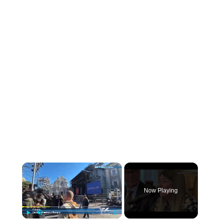
×
Now Playing