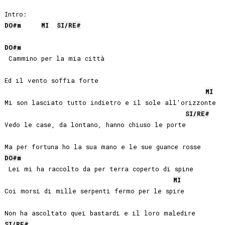
DO#
m
MI
SI
/
RE#
DO#
m
 Cammino per la mia città

Ed il vento soffia forte

MI
Mi son lasciato tutto indietro e il sole all'orizzonte

SI
/
RE#
Vedo le case, da lontano, hanno chiuso le porte

DO#
m
 Lei mi ha raccolto da per terra coperto di spine

MI
Coi morsi di mille serpenti fermo per le spire

SI
/
RE#