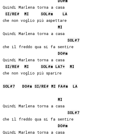
DO#
m
Quindi Marlena torna a casa

SI
/
RE#
MI
SOL#
m
LA
che non voglio più aspettare

MI
Quindi Marlena torna a casa

SOL#
7
che il freddo qua si fa sentire

DO#
m
Quindi Marlena torna a casa

SI
/
RE#
MI
SOL#
m
LA
7+
MI
che non voglio più sparire

SOL#
7
DO#
m
SI
/
RE#
MI
FA#
m
LA
MI
Quindi Marlena torna a casa

SOL#
7
che il freddo qua si fa sentire

DO#
m
Quindi Marlena torna a casa
