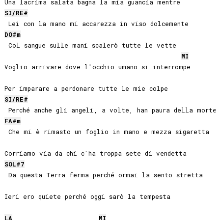
SI
/
RE#
DO#
m
 Col sangue sulle mani scalerò tutte le vette

MI
Voglio arrivare dove l'occhio umano si interrompe

SI
/
RE#
FA#
m
 Che mi è rimasto un foglio in mano e mezza sigaretta

SOL#
7
 Da questa Terra ferma perché ormai la sento stretta

Ieri ero quiete perché oggi sarò la tempesta

LA
MI