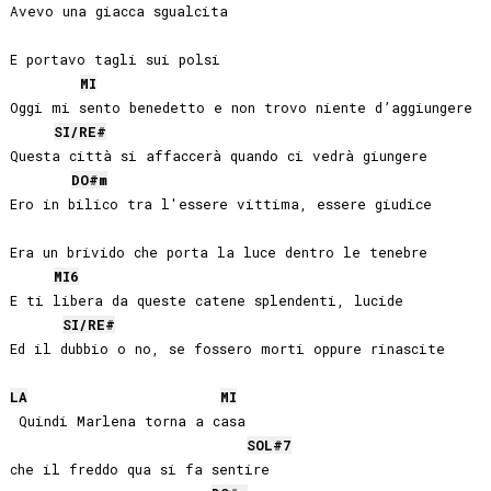
Avevo una giacca sgualcita

E portavo tagli sui polsi

MI
Oggi mi sento benedetto e non trovo niente d’aggiungere

SI
/
RE#
Questa città si affaccerà quando ci vedrà giungere

DO#
m
Ero in bilico tra l'essere vittima, essere giudice

Era un brivido che porta la luce dentro le tenebre

MI
6
E ti libera da queste catene splendenti, lucide

SI
/
RE#
Ed il dubbio o no, se fossero morti oppure rinascite

LA
MI
 Quindi Marlena torna a casa

SOL#
7
che il freddo qua si fa sentire
