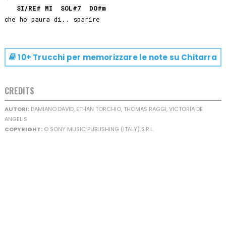
SI
/
RE#
MI
SOL#
7
DO#
m
10+ Trucchi per memorizzare le note su
Chitarra
CREDITS
AUTORI:
DAMIANO DAVID, ETHAN TORCHIO, THOMAS RAGGI, VICTORIA DE
ANGELIS
COPYRIGHT:
© SONY MUSIC PUBLISHING (ITALY) S.R.L.