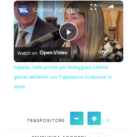
×
Play
Unmute
Fullscreen
Catania. Tutto pronto per festeggiare l’ultimo giorno dell’anno con “Capodanno in Musica” in dirett
Play
Watch on
Video
Catania. Tutto pronto per festeggiare l’ultimo
giorno dell’anno con “Capodanno in Musica” in
dirett
-
+
TRASPOSITORE
0