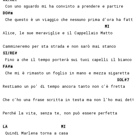
DO#
m
 Che questo è un viaggio che nessuno prima d'ora ha fatto

MI
Alice, le sue meraviglie e il Cappellaio Matto

SI
/
RE#
FA#
m
 Che mi è rimasto un foglio in mano e mezza sigaretta

SOL#
7
Restiamo un po' di tempo ancora tanto non c'è fretta

Che c'ho una frase scritta in testa ma non l'ho mai detta
Perché la vita, senza te, non può essere perfetta

LA
MI
 Quindi Marlena torna a casa
