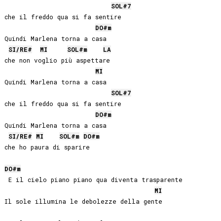
SOL#
7
che il freddo qua si fa sentire

DO#
m
Quindi Marlena torna a casa

SI
/
RE#
MI
SOL#
m
LA
che non voglio più aspettare

MI
Quindi Marlena torna a casa

SOL#
7
che il freddo qua si fa sentire

DO#
m
Quindi Marlena torna a casa

SI
/
RE#
MI
SOL#
m
DO#
m
che ho paura di sparire

DO#
m
 E il cielo piano piano qua diventa trasparente

MI
Il sole illumina le debolezze della gente
