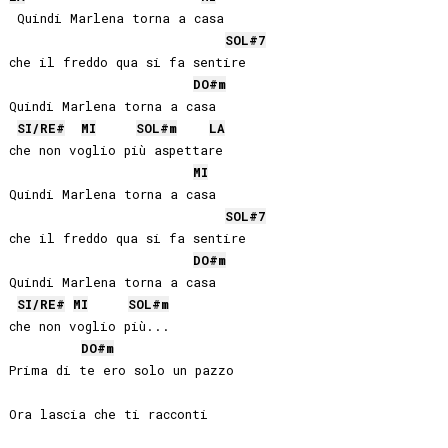
 Quindi Marlena torna a casa

SOL#
7
che il freddo qua si fa sentire

DO#
m
Quindi Marlena torna a casa

SI
/
RE#
MI
SOL#
m
LA
che non voglio più aspettare

MI
Quindi Marlena torna a casa

SOL#
7
che il freddo qua si fa sentire

DO#
m
Quindi Marlena torna a casa

SI
/
RE#
MI
SOL#
m
che non voglio più...

DO#
m
Prima di te ero solo un pazzo

Ora lascia che ti racconti
