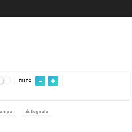
-
+
TESTO
tampa
Segnala