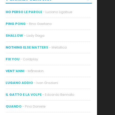
HO PERSO LE PAROLE
- Luciano Ligabue
PING PONG
- Rino Gaetano
SHALLOW
- Lady Gaga
NOTHING ELSE MATTERS
- Metallica
FIX YOU
- Coldplay
VENT’ANNI
- Måneskin
LUGANO ADDIO
- Ivan Graziani
IL GATTO E LA VOLPE
- Edoardo Bennato
QUANDO
- Pino Daniele