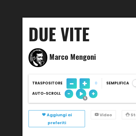
DUE VITE
Marco Mengoni
-
+
TRASPOSITORE
0
SEMPLIFICA
-
+
AUTO-SCROLL
Aggiungi ai
Video
S
preferiti