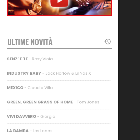
ULTIME NOVITÀ
SENZ’ E TE
- Rosy Viola
INDUSTRY BABY
- Jack Harlow & Lil Nas X
MEXICO
- Claudio Villa
GREEN, GREEN GRASS OF HOME
- Tom Jones
VIVI DAVVERO
- Giorgia
LA BAMBA
- Los Lobos