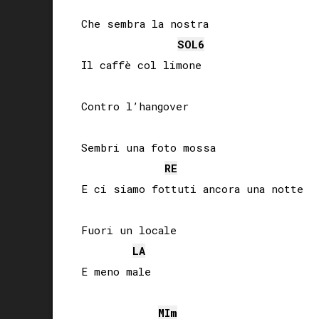
Che sembra la nostra

SOL
6
Il caffè col limone

Contro l’hangover

Sembri una foto mossa

RE
E ci siamo fottuti ancora una notte

Fuori un locale

LA
E meno male

MI
m