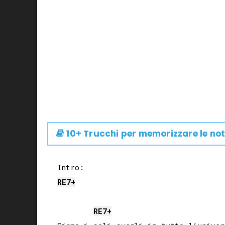
10+ Trucchi per memorizzare le not
RE
7+
RE
7+