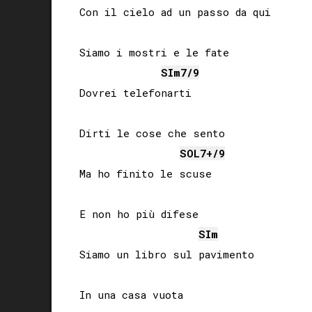
Con il cielo ad un passo da qui

Siamo i mostri e le fate

SI
m7/9
Dovrei telefonarti

Dirti le cose che sento

SOL
7+/9
Ma ho finito le scuse

E non ho più difese

SI
m
Siamo un libro sul pavimento

In una casa vuota
