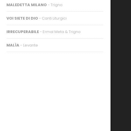
MALEDETTA MILANO
- Trigno
VOI SIETE DI DIO
- Canti Liturgici
IRRECUPERABILE
- Ermal Meta & Trigno
MALÌA
- Levante