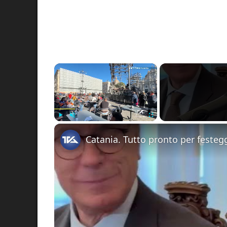
×
Play
Unmute
Fullscreen