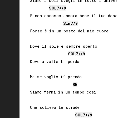
Siamo i soli svegli in tutto l’univer
SOL
7+/9
E non conosco ancora bene il tuo deser
SI
m7/9
Forse è in un posto del mio cuore

Dove il sole è sempre spento

SOL
7+/9
Dove a volte ti perdo

Ma se voglio ti prendo

RE
Siamo fermi in un tempo così

Che solleva le strade

SOL
7+/9