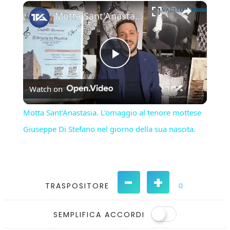
×
Play
Unmute
Fullscreen
Motta Sant'Anastasia. L'omaggio al tenore mottese Giuseppe Di Stefano nel giorno della sua nascita.
Play
Watch on
Video
Motta Sant'Anastasia. L'omaggio al tenore mottese
Giuseppe Di Stefano nel giorno della sua nascita.
-
+
TRASPOSITORE
0
SEMPLIFICA ACCORDI