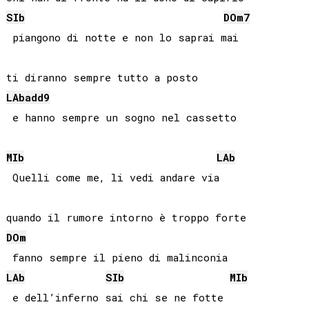
SIb
DO
m7
 piangono di notte e non lo saprai mai

LAb
add9
 e hanno sempre un sogno nel cassetto

MIb
LAb
 Quelli come me, li vedi andare via

DO
m
LAb
SIb
MIb
 e dell’inferno sai chi se ne fotte
