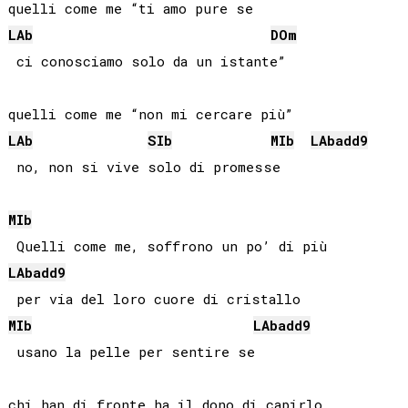
LAb
DO
m
 ci conosciamo solo da un istante”

LAb
SIb
MIb
LAb
add9
 no, non si vive solo di promesse

MIb
LAb
add9
MIb
LAb
add9
 usano la pelle per sentire se
