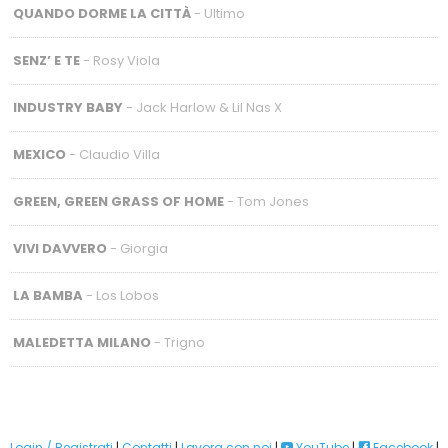
QUANDO DORME LA CITTÀ
- Ultimo
SENZ’ E TE
- Rosy Viola
INDUSTRY BABY
- Jack Harlow & Lil Nas X
MEXICO
- Claudio Villa
GREEN, GREEN GRASS OF HOME
- Tom Jones
VIVI DAVVERO
- Giorgia
LA BAMBA
- Los Lobos
MALEDETTA MILANO
- Trigno
Login / Registrati
|
Contatti
|
Lavora con noi
|
YouTube
|
Facebook
|