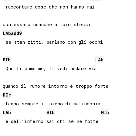
 raccontare cose che non hanno mai

LAb
add9
 se stan zitti, parlano con gli occhi

MIb
LAb
 Quelli come me, li vedi andare via

DO
m
LAb
SIb
MIb
 e dell’inferno sai chi se ne fotte
