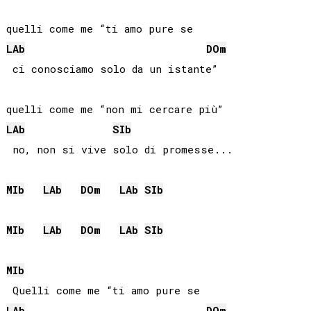
LAb
DO
m
 ci conosciamo solo da un istante”

LAb
SIb
 no, non si vive solo di promesse...

MIb
LAb
DO
m
LAb
SIb
MIb
LAb
DO
m
LAb
SIb
MIb
LAb
DO
m