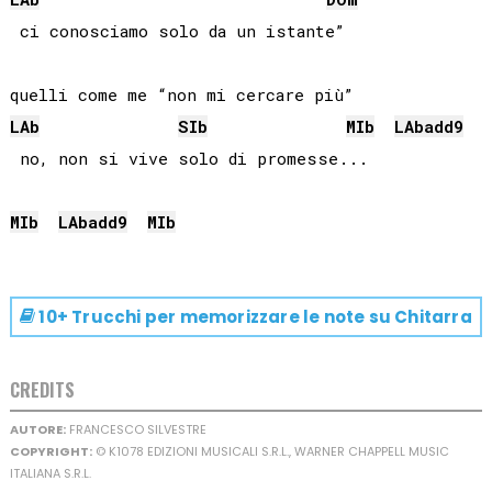
 ci conosciamo solo da un istante”

LAb
SIb
MIb
LAb
add9
 no, non si vive solo di promesse...

MIb
LAb
add9
MIb
10+ Trucchi per memorizzare le note su
Chitarra
CREDITS
AUTORE:
FRANCESCO SILVESTRE
COPYRIGHT:
© K1078 EDIZIONI MUSICALI S.R.L., WARNER CHAPPELL MUSIC
ITALIANA S.R.L.