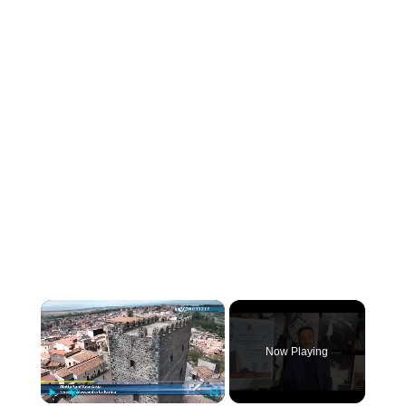
×
Now Playing