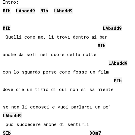
MIb
LAb
add9
MIb
LAb
add9
MIb
LAb
add9
 Quelli come me, li trovi dentro ai bar

MIb
anche da soli nel cuore della notte

LAb
add9
con lo sguardo perso come fosse un film

MIb
dove c’è un tizio di cui non si sa niente

LAb
add9
SIb
DO
m7