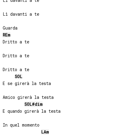
Lì davanti a te

Lì davanti a te

RE
m
Dritto a te

Dritto a te

Dritto a te

SOL
E se girerà la testa

Amico girerà la testa

SOL#
dim
E quando girerà la testa

In quel momento

LA
m