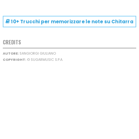
10+ Trucchi per memorizzare le note su
Chitarra
CREDITS
AUTORE:
SANGIORGI GIULIANO
COPYRIGHT:
© SUGARMUSIC S.P.A.