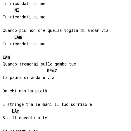
Tu ricordati di me

MI
Tu ricordati di me

Quando più non c'è quella voglia di andar via

LA
m
Tu ricordati di me

LA
m
Quando tremerai sulle gambe tue

RE
m7
La paura di andare via

Da chi non ha pietà

E stringe tra le mani il tuo sorriso e

LA
m
Sta lì davanti a te
