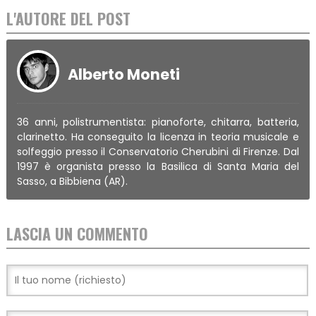
L'AUTORE DEL POST
Alberto Moneti
36 anni, polistrumentista: pianoforte, chitarra, batteria,
clarinetto. Ha conseguito la licenza in teoria musicale e
solfeggio presso il Conservatorio Cherubini di Firenze. Dal
1997 è organista presso la Basilica di Santa Maria del
Sasso, a Bibbiena (AR).
LASCIA UN COMMENTO