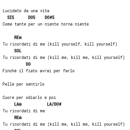
Lucidato da una vita

SI
5
DO
5
DO#
5
Come tante per un niente torna niente

RE
m
Tu ricordati di me (kill yourself, kill yourself)

SOL
Tu ricordati di me (kill me, kill me, kill yourself)

DO
Finché il fiato avrai per farlo

Pelle per sentirlo

Cuore per odiarlo e poi

LA
m
LA
/
DO#
Tu ricordati di me

RE
m
Tu ricordati di me (kill me, kill me, kill yourself)
