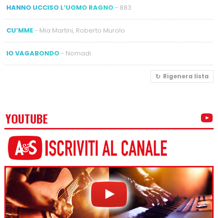
HANNO UCCISO L’UOMO RAGNO
- 883
CU’MME
- Mia Martini, Roberto Murolo
IO VAGABONDO
- Nomadi
Rigenera lista
YOUTUBE