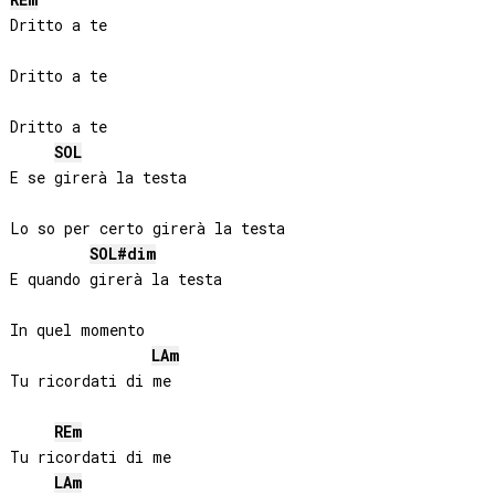
RE
m
Dritto a te

Dritto a te

Dritto a te

SOL
E se girerà la testa

Lo so per certo girerà la testa

SOL#
dim
E quando girerà la testa

In quel momento

LA
m
Tu ricordati di me

RE
m
Tu ricordati di me

LA
m