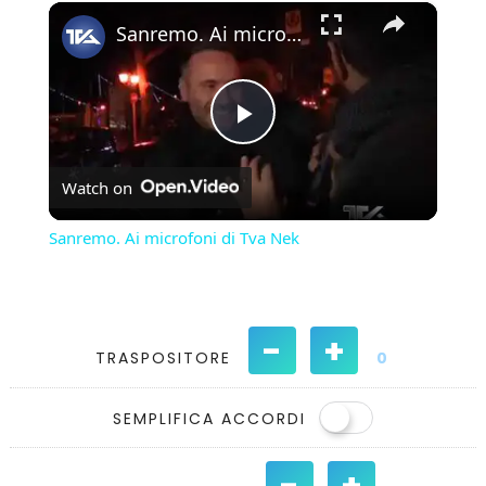
×
Play
Unmute
Fullscreen
Sanremo. Ai microfoni di Tva Nek
Play
Watch on
Video
Sanremo. Ai microfoni di Tva Nek
-
+
TRASPOSITORE
0
SEMPLIFICA ACCORDI
-
+