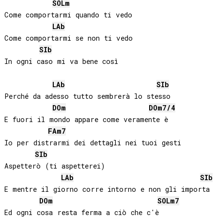
SOL
m
Come comportarmi quando ti vedo

LAb
Come comportarmi se non ti vedo

SIb
In ogni caso mi va bene così

LAb
SIb
Perché da adesso tutto sembrerà lo stesso

DO
m
DO
m7/4
E fuori il mondo appare come veramente è

FA
m7
Io per distrarmi dei dettagli nei tuoi gesti

SIb
Aspetterò (ti aspetterei)

LAb
SIb
E mentre il giorno corre intorno e non gli importa

DO
m
SOL
m7
Ed ogni cosa resta ferma a ciò che c'è
