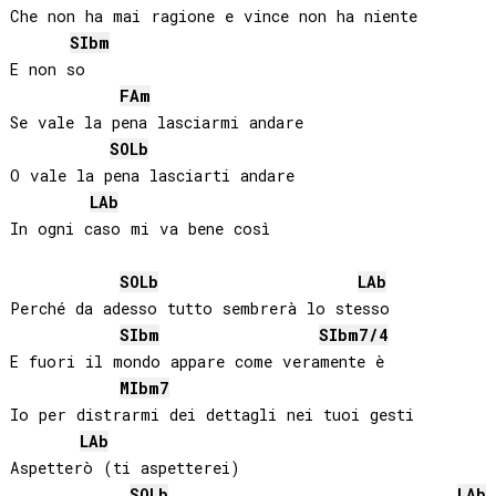
Che non ha mai ragione e vince non ha niente

SIb
m
E non so

FA
m
Se vale la pena lasciarmi andare

SOLb
O vale la pena lasciarti andare

LAb
In ogni caso mi va bene così

SOLb
LAb
Perché da adesso tutto sembrerà lo stesso

SIb
m
SIb
m7/4
E fuori il mondo appare come veramente è

MIb
m7
Io per distrarmi dei dettagli nei tuoi gesti

LAb
Aspetterò (ti aspetterei)

SOLb
LAb