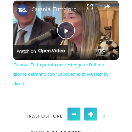
×
Play
Unmute
Fullscreen
Catania. Tutto pronto per festeggiare l’ultimo giorno dell’anno con “Capodanno in Musica” in dirett
Play
Watch on
Video
Catania. Tutto pronto per festeggiare l’ultimo
giorno dell’anno con “Capodanno in Musica” in
dirett
-
+
TRASPOSITORE
0