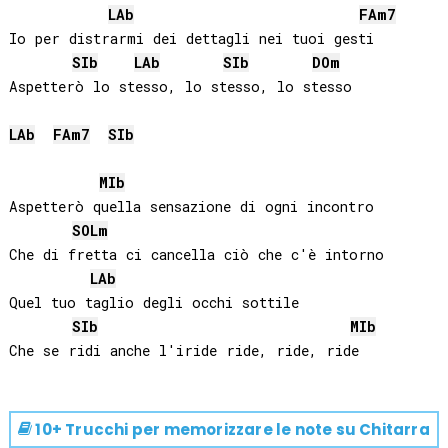
LAb
FA
m7
Io per distrarmi dei dettagli nei tuoi gesti

SIb
LAb
SIb
DO
m
Aspetterò lo stesso, lo stesso, lo stesso

LAb
FA
m7
SIb
MIb
Aspetterò quella sensazione di ogni incontro

SOL
m
Che di fretta ci cancella ciò che c'è intorno

LAb
Quel tuo taglio degli occhi sottile

SIb
MIb
10+ Trucchi per memorizzare le note su
Chitarra