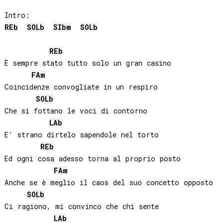
REb
SOLb
SIb
m
SOLb
REb
È sempre stato tutto solo un gran casino

FA
m
Coincidenze convogliate in un respiro

SOLb
Che si fottano le voci di contorno

LAb
E' strano dirtelo sapendole nel torto

REb
Ed ogni cosa adesso torna al proprio posto

FA
m
Anche se è meglio il caos del suo concetto opposto

SOLb
Ci ragiono, mi convinco che chi sente

LAb