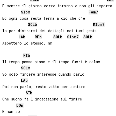
E mentre il giorno corre intorno e non gli importa

SIb
m
FA
m7
Ed ogni cosa resta ferma a ciò che c'è

SOLb
MIb
m7
Io per distrarmi dei dettagli nei tuoi gesti

LAb
REb
SOLb
SIb
m7
SOLb
MIb
Il tempo passa piano e il tempo fuori è calmo

SOL
m
So solo fingere interesse quando parlo

LAb
Poi non parlo, resto zitto per sentire

SIb
Che suono fa l'indecisione sul finire

DO
m
E non so
