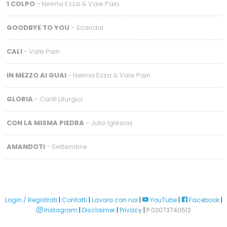
1 COLPO
- Neima Ezza & Vale Pain
GOODBYE TO YOU
- Scandal
CALI
- Vale Pain
IN MEZZO AI GUAI
- Neima Ezza & Vale Pain
GLORIA
- Canti Liturgici
CON LA MISMA PIEDRA
- Julio Iglesias
AMANDOTI
- Settembre
Login / Registrati
|
Contatti
|
Lavora con noi
|
YouTube
|
Facebook
|
Instagram
|
Disclaimer
|
Privacy
|
P.02073740512