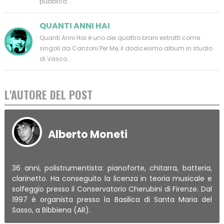
pubblica...
QUANTI ANNI HAI
Quanti Anni Hai è uno dei quattro brani estratti come
singoli da Canzoni Per Me, il dodicesimo album in studio
di Vasco...
L'AUTORE DEL POST
Alberto Moneti
36 anni, polistrumentista: pianoforte, chitarra, batteria,
clarinetto. Ha conseguito la licenza in teoria musicale e
solfeggio presso il Conservatorio Cherubini di Firenze. Dal
1997 è organista presso la Basilica di Santa Maria del
Sasso, a Bibbiena (AR).