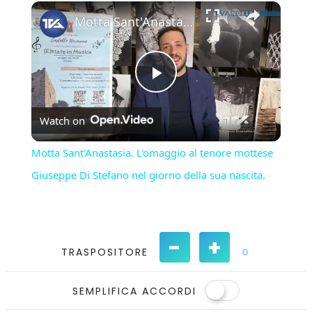
×
Play
Unmute
Fullscreen
Motta Sant'Anastasia. L'omaggio al tenore mottese Giuseppe Di Stefano nel giorno della sua nascita.
Play
Watch on
Video
Motta Sant'Anastasia. L'omaggio al tenore mottese
Giuseppe Di Stefano nel giorno della sua nascita.
-
+
TRASPOSITORE
0
SEMPLIFICA ACCORDI