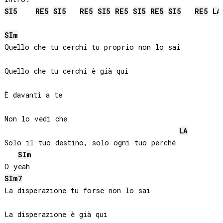
SI
5
RE
5
SI
5
RE
5
SI
5
RE
5
SI
5
RE
5
SI
5
RE
5
LA
SI
m
Quello che tu cerchi tu proprio non lo sai

Quello che tu cerchi è già qui

È davanti a te

Non lo vedi che

LA
Solo il tuo destino, solo ogni tuo perché

SI
m
SI
m7
La disperazione tu forse non lo sai

La disperazione è già qui
