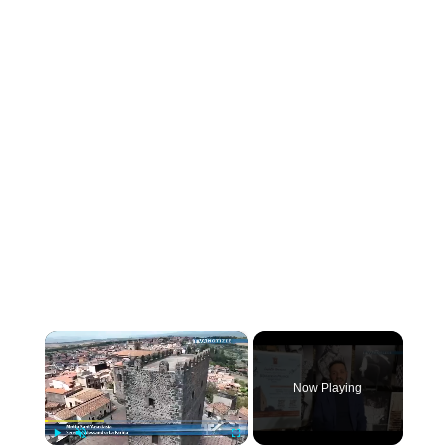
×
Now Playing