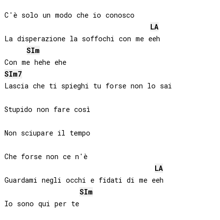
C'è solo un modo che io conosco

LA
La disperazione la soffochi con me eeh

SI
m
SI
m7
Lascia che ti spieghi tu forse non lo sai

Stupido non fare così

Non sciupare il tempo

Che forse non ce n'è

LA
Guardami negli occhi e fidati di me eeh

SI
m
Io sono qui per te
