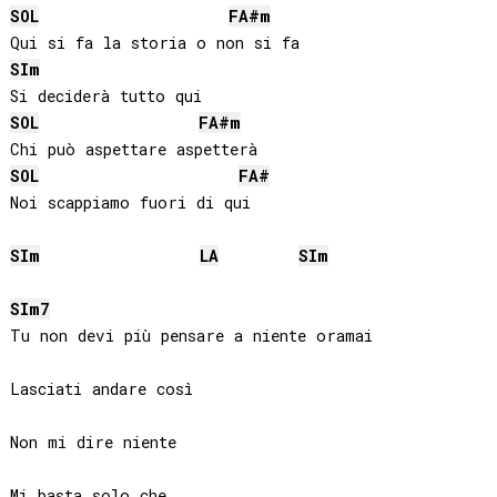
SOL
FA#
m
SI
m
SOL
FA#
m
SOL
FA#
Noi scappiamo fuori di qui

SI
m
LA
SI
m
SI
m7
Tu non devi più pensare a niente oramai

Lasciati andare così

Non mi dire niente

Mi basta solo che
