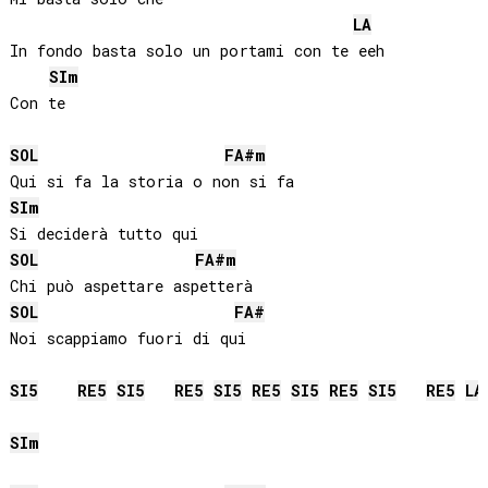
LA
In fondo basta solo un portami con te eeh

SI
m
Con te

SOL
FA#
m
SI
m
SOL
FA#
m
SOL
FA#
Noi scappiamo fuori di qui

SI
5
RE
5
SI
5
RE
5
SI
5
RE
5
SI
5
RE
5
SI
5
RE
5
LA
SI
m