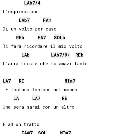
LAb
7/4
L'espressione

LAb
7
FA
m
Di un volto per caso

REb
FA
7
SOLb
Ti farà ricordare il mio volto

LAb
LAb
7/9+
REb
LA
7
RE
MI
m7
 E lontano lontano nel mondo

LA
LA
7
RE
Una sera sarai con un altro

E ad un tratto

FA#
7
SOL
MI
m7