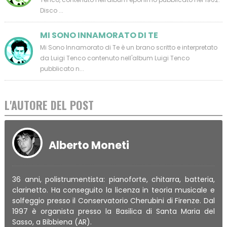
Disco ...
MI SONO INNAMORATO DI TE
Mi Sono Innamorato di Te è un brano scritto e interpretato
da Luigi Tenco contenuto nell'album Luigi Tenco
pubblicato n...
L'AUTORE DEL POST
Alberto Moneti
36 anni, polistrumentista: pianoforte, chitarra, batteria,
clarinetto. Ha conseguito la licenza in teoria musicale e
solfeggio presso il Conservatorio Cherubini di Firenze. Dal
1997 è organista presso la Basilica di Santa Maria del
Sasso, a Bibbiena (AR).