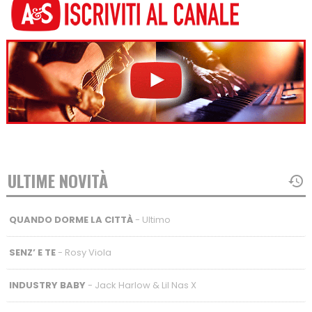
ULTIME NOVITÀ
QUANDO DORME LA CITTÀ
- Ultimo
SENZ’ E TE
- Rosy Viola
INDUSTRY BABY
- Jack Harlow & Lil Nas X