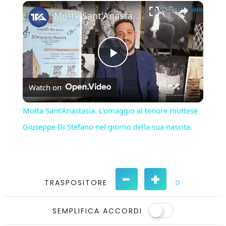
×
Play
Unmute
Fullscreen
Motta Sant'Anastasia. L'omaggio al tenore mottese Giuseppe Di Stefano nel giorno della sua nascita.
Play
Watch on
Video
Motta Sant'Anastasia. L'omaggio al tenore mottese
Giuseppe Di Stefano nel giorno della sua nascita.
-
+
TRASPOSITORE
0
SEMPLIFICA ACCORDI