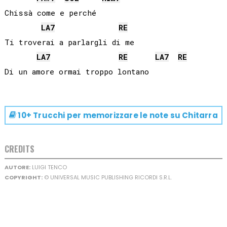
Chissà come e perché

LA
7
RE
Ti troverai a parlargli di me

LA
7
RE
LA
7
RE
10+ Trucchi per memorizzare le note su
Chitarra
CREDITS
AUTORE:
LUIGI TENCO
COPYRIGHT:
© UNIVERSAL MUSIC PUBLISHING RICORDI S.R.L.