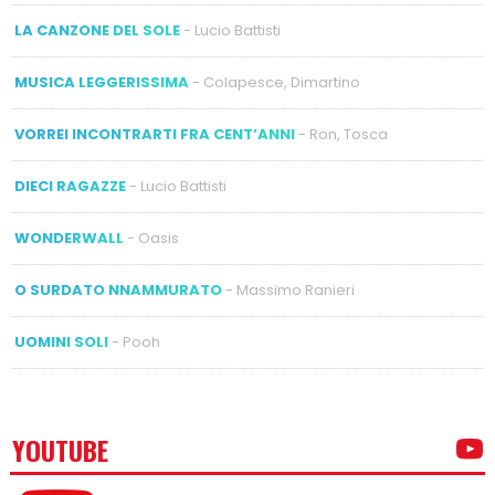
LA CANZONE DEL SOLE
- Lucio Battisti
MUSICA LEGGERISSIMA
- Colapesce, Dimartino
VORREI INCONTRARTI FRA CENT’ANNI
- Ron, Tosca
DIECI RAGAZZE
- Lucio Battisti
WONDERWALL
- Oasis
O SURDATO NNAMMURATO
- Massimo Ranieri
UOMINI SOLI
- Pooh
YOUTUBE