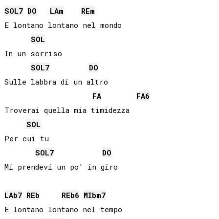
SOL
7
DO
LA
m
RE
m
E lontano lontano nel mondo

SOL
In un sorriso

SOL
7
DO
Sulle labbra di un altro

FA
FA
6
Troverai quella mia timidezza

SOL
Per cui tu

SOL
7
DO
LAb
7
REb
REb
6
MIb
m7
E lontano lontano nel tempo
