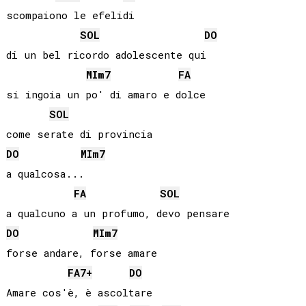
scompaiono le efelidi

SOL
DO
di un bel ricordo adolescente qui

MI
m7
FA
si ingoia un po' di amaro e dolce

SOL
DO
MI
m7
a qualcosa...

FA
SOL
DO
MI
m7
forse andare, forse amare

FA
7+
DO
Amare cos'è, è ascoltare
