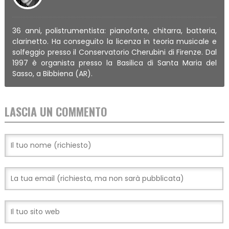
36 anni, polistrumentista: pianoforte, chitarra, batteria,
clarinetto. Ha conseguito la licenza in teoria musicale e
solfeggio presso il Conservatorio Cherubini di Firenze. Dal
1997 è organista presso la Basilica di Santa Maria del
Sasso, a Bibbiena (AR).
LASCIA UN COMMENTO