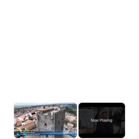
×
Now Playing