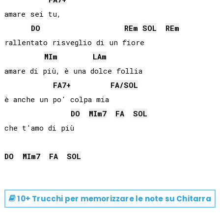
amare sei tu,

DO
RE
m
SOL
RE
m
rallentato risveglio di un fiore

MI
m
LA
m
amare di più, è una dolce follia

FA
7+
FA
/
SOL
è anche un po' colpa mia

DO
MI
m7
FA
SOL
che t'amo di più

DO
MI
m7
FA
SOL
10+ Trucchi per memorizzare le note su
Chitarra