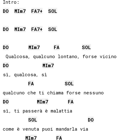
DO
MI
m7
FA
7+
SOL
DO
MI
m7
FA
7+
SOL
DO
MI
m7
FA
SOL
DO
MI
m7
sì, qualcosa, sì

FA
SOL
DO
MI
m7
FA
sì, ti passerà è malattia

SOL
DO
come è venuta puoi mandarla via

MI
m7
FA