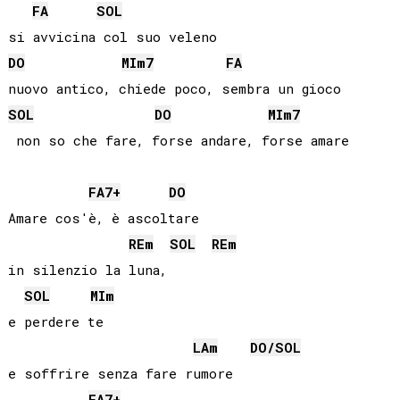
FA
SOL
DO
MI
m7
FA
SOL
DO
MI
m7
 non so che fare, forse andare, forse amare

FA
7+
DO
Amare cos'è, è ascoltare

RE
m
SOL
RE
m
in silenzio la luna,

SOL
MI
m
e perdere te

LA
m
DO
/
SOL
e soffrire senza fare rumore

FA
7+