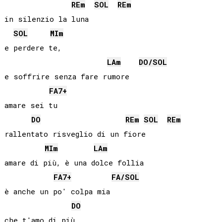
RE
m
SOL
RE
m
in silenzio la luna

SOL
MI
m
e perdere te,

LA
m
DO
/
SOL
e soffrire senza fare rumore

FA
7+
amare sei tu

DO
RE
m
SOL
RE
m
rallentato risveglio di un fiore

MI
m
LA
m
amare di più, è una dolce follia

FA
7+
FA
/
SOL
è anche un po' colpa mia

DO
che t'amo di più
