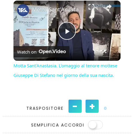
×
Play
Unmute
Fullscreen
Motta Sant'Anastasia. L'omaggio al tenore mottese Giuseppe Di Stefano nel giorno della sua nascita.
Play
Watch on
Video
Motta Sant'Anastasia. L'omaggio al tenore mottese
Giuseppe Di Stefano nel giorno della sua nascita.
-
+
TRASPOSITORE
0
SEMPLIFICA ACCORDI