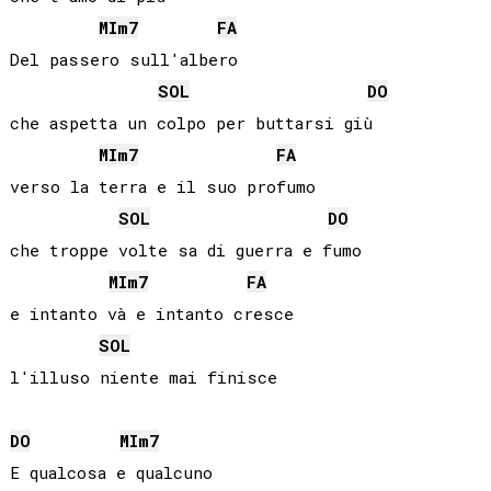
MI
m7
FA
Del passero sull'albero

SOL
DO
che aspetta un colpo per buttarsi giù

MI
m7
FA
verso la terra e il suo profumo

SOL
DO
che troppe volte sa di guerra e fumo

MI
m7
FA
e intanto và e intanto cresce

SOL
l'illuso niente mai finisce

DO
MI
m7
E qualcosa e qualcuno
