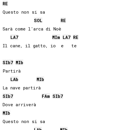
RE
Questo non si sa

SOL
RE
Sarà come l'arca di Noè

LA
7
MI
m
LA
7
RE
SIb
7
MIb
Partirà

LAb
MIb
SIb
7
FA
m
SIb
7
MIb
Questo non si sa

LAb
MIb