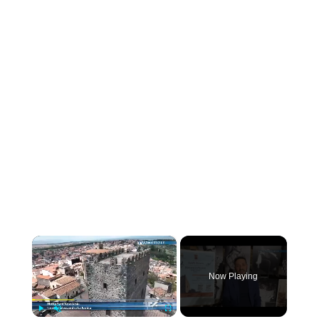
×
Now Playing