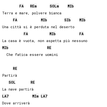
FA
RE
m
SOL
m
MIb
Terra e mare, polvere bianca

FA
MIb
SIb
MIb
Una città si è perduta nel deserto

FA
MIb
FA
MIb
RE
RE
Partirà

SOL
RE
LA
7
MI
m
LA
7