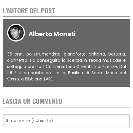
L'AUTORE DEL POST
Alberto Moneti
36 anni, polistrumentista: pianoforte, chitarra, batteria,
clarinetto. Ha conseguito la licenza in teoria musicale e
solfeggio presso il Conservatorio Cherubini di Firenze. Dal
1997 è organista presso la Basilica di Santa Maria del
Sasso, a Bibbiena (AR).
LASCIA UN COMMENTO