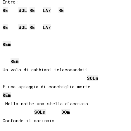
RE
SOL
RE
LA
7
RE
RE
SOL
RE
LA
7
RE
m
RE
m
Un volo di gabbiani telecomandati

SOL
m
RE
m
 Nella notte una stella d'acciaio

SOL
m
DO
m