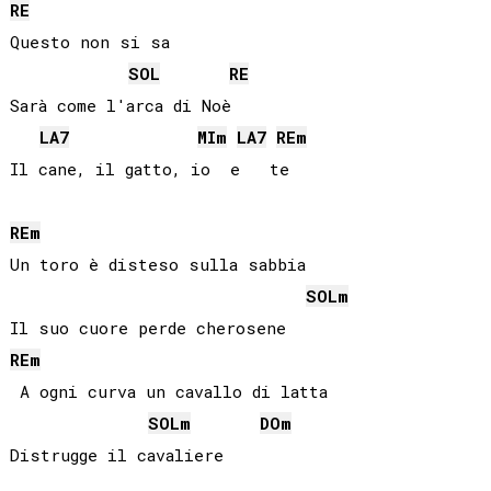
RE
Questo non si sa

SOL
RE
Sarà come l'arca di Noè

LA
7
MI
m
LA
7
RE
m
RE
m
Un toro è disteso sulla sabbia

SOL
m
RE
m
 A ogni curva un cavallo di latta

SOL
m
DO
m