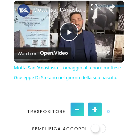
×
Play
Unmute
Fullscreen
Motta Sant'Anastasia. L'omaggio al tenore mottese Giuseppe Di Stefano nel giorno della sua nascita.
Play
Watch on
Video
Motta Sant'Anastasia. L'omaggio al tenore mottese
Giuseppe Di Stefano nel giorno della sua nascita.
-
+
TRASPOSITORE
0
SEMPLIFICA ACCORDI