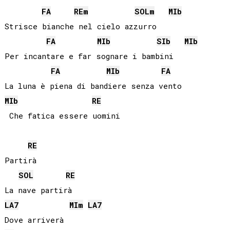
FA
RE
m
SOL
m
MIb
Strisce bianche nel cielo azzurro

FA
MIb
SIb
MIb
Per incantare e far sognare i bambini

FA
MIb
FA
MIb
RE
RE
Partirà

SOL
RE
LA
7
MI
m
LA
7