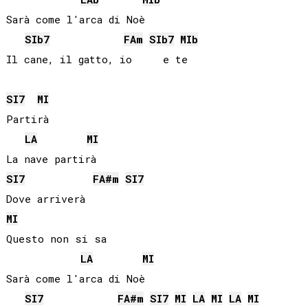
Sarà come l'arca di Noè

SIb
7
FA
m
SIb
7
MIb
SI
7
MI
Partirà

LA
MI
SI
7
FA#
m
SI
7
MI
Questo non si sa

LA
MI
Sarà come l'arca di Noè

SI
7
FA#
m
SI
7
MI
LA
MI
LA
MI