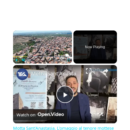
×
Now Playing
×
Play
Unmute
Fullscreen
Motta Sant'Anastasia. L'omaggio al tenore mottese Giuseppe Di Stefano nel giorno della sua nascita.
Play
Watch on
Video
Motta Sant'Anastasia. L'omaggio al tenore mottese