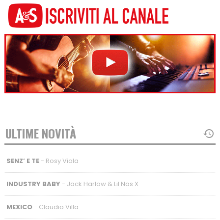
ULTIME NOVITÀ
SENZ’ E TE
- Rosy Viola
INDUSTRY BABY
- Jack Harlow & Lil Nas X
MEXICO
- Claudio Villa