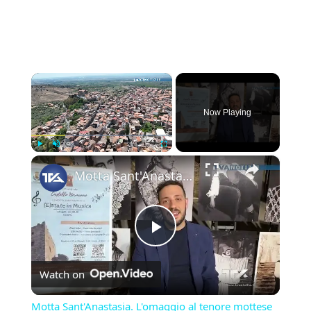
×
Now Playing
×
Play
Unmute
Fullscreen
Motta Sant'Anastasia. L'omaggio al tenore mottese Giuseppe Di Stefano nel giorno della sua nascita.
Play
Watch on
Video
Motta Sant'Anastasia. L'omaggio al tenore mottese