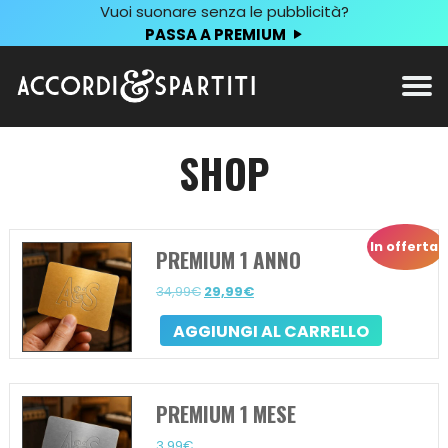
Vuoi suonare senza le pubblicità?
PASSA A PREMIUM
SHOP
In offerta!
PREMIUM 1 ANNO
Il
Il
34,99
€
29,99
€
prezzo
prezzo
AGGIUNGI AL CARRELLO
originale
attuale
era:
è:
34,99€.
29,99€.
PREMIUM 1 MESE
3,99
€