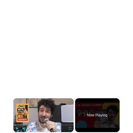
×
Now Playing