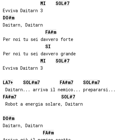
MI
SOL#
7
DO#
m
Daitarn, Daitarn

FA#
m
Per noi tu sei davvero forte

SI
Per noi tu sei davvero grande

MI
SOL#
7
Evviva Daitarn 3 

LA
7+
SOL#
m7
FA#
m7
SOL#
m7
FA#
m7
SOL#
7
 Robot a energia solare, Daitarn

DO#
m
Daitarn, Daitarn

FA#
m
Arriva già il nemico scatta
