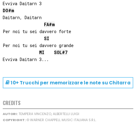
DO#
m
Daitarn, Daitarn

FA#
m
Per noi tu sei davvero forte

SI
Per noi tu sei davvero grande

MI
SOL#
7
10+ Trucchi per memorizzare le note su
Chitarra
CREDITS
AUTORI:
TEMPERA VINCENZO, ALBERTELLI LUIGI
COPYRIGHT:
© WARNER CHAPPELL MUSIC ITALIANA S.R.L.