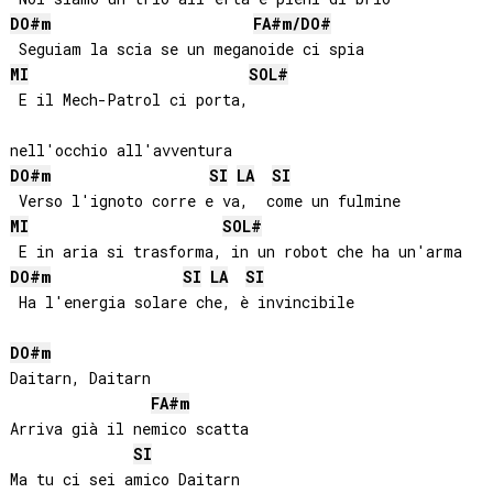
DO#
m
FA#
m/
DO#
MI
SOL#
 E il Mech-Patrol ci porta, 

DO#
m
SI
LA
SI
MI
SOL#
DO#
m
SI
LA
SI
 Ha l'energia solare che, è invincibile

DO#
m
Daitarn, Daitarn

FA#
m
Arriva già il nemico scatta

SI
Ma tu ci sei amico Daitarn
