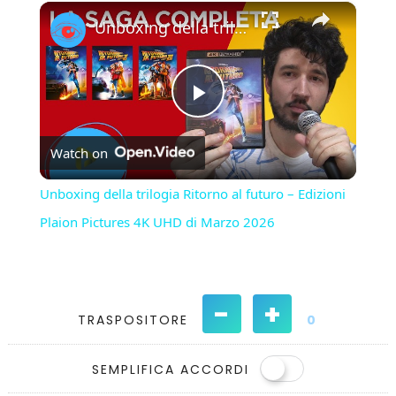
×
Play
Unmute
Fullscreen
Unboxing della trilogia Ritorno al futuro – Edizioni Plaion Pictures 4K UHD di Marzo 2026
Play
Watch on
Video
Unboxing della trilogia Ritorno al futuro – Edizioni
Plaion Pictures 4K UHD di Marzo 2026
-
+
TRASPOSITORE
0
SEMPLIFICA ACCORDI