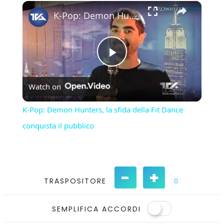
×
Play
Unmute
Fullscreen
K-Pop: Demon Hunters, la sfida della Fit Dance conquista il pubblico
Play
Watch on
Video
K-Pop: Demon Hunters, la sfida della Fit Dance
conquista il pubblico
-
+
TRASPOSITORE
0
SEMPLIFICA ACCORDI