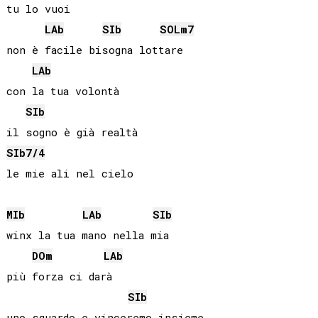
tu lo vuoi

LAb
SIb
SOL
m7
non è facile bisogna lottare

LAb
con la tua volontà

SIb
SIb
7/4
le mie ali nel cielo 

MIb
LAb
SIb
winx la tua mano nella mia

DO
m
LAb
più forza ci darà

SIb