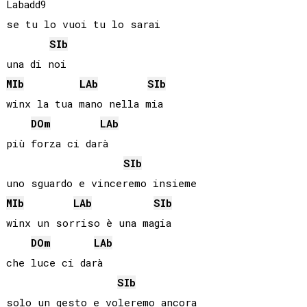
Labadd9

se tu lo vuoi tu lo sarai

SIb
MIb
LAb
SIb
winx la tua mano nella mia

DO
m
LAb
più forza ci darà

SIb
MIb
LAb
SIb
winx un sorriso è una magia

DO
m
LAb
che luce ci darà

SIb