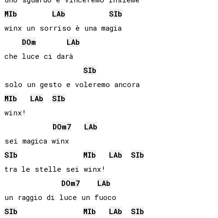
MIb
LAb
SIb
winx un sorriso è una magia

DO
m
LAb
che luce ci darà

SIb
MIb
LAb
SIb
winx!

DO
m7
LAb
SIb
MIb
LAb
SIb
tra le stelle sei winx!

DO
m7
LAb
SIb
MIb
LAb
SIb