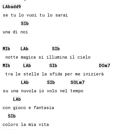
LAb
add9
se tu lo vuoi tu lo sarai

SIb
una di noi

MIb
LAb
SIb
MIb
LAb
SIb
DO
m7
 tra le stelle la sfida per me inizierà

LAb
SIb
SOL
m7
su una nuvola io volo nel tempo

LAb
con gioco e fantasia

SIb