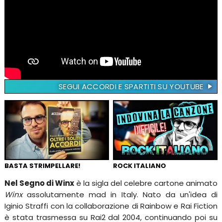
SEGUI ACCORDI E SPARTITI SU YOUTUBE
BASTA STRIMPELLARE!
ROCK ITALIANO
Nel Segno di Winx
è la sigla del celebre cartone animato
Winx
assolutamente mad in Italy. Nato da un'idea di
Iginio Straffi con la collaborazione di Rainbow e Rai Fiction
è stata trasmessa su Rai2 dal 2004, continuando poi su