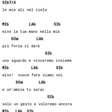
SIb
7/4
le mie ali nel cielo

MIb
LAb
SIb
winx la tua mano nella mia

DO
m
LAb
più forza ci darà

SIb
MIb
LAb
SIb
winx!  nuove fate siamo noi

DO
m
LAb
e un'amica tu sarai

SIb
MIb
LAb
SIb