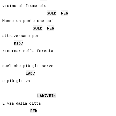
vicino al fiume blu

SOLb
REb
Hanno un ponte che poi

SOLb
REb
attraversano per

MIb
7
ricercar nella foresta

quel che più gli serve

LAb
7
e più gli va

LAb
7/
MIb
E via dalla città

REb