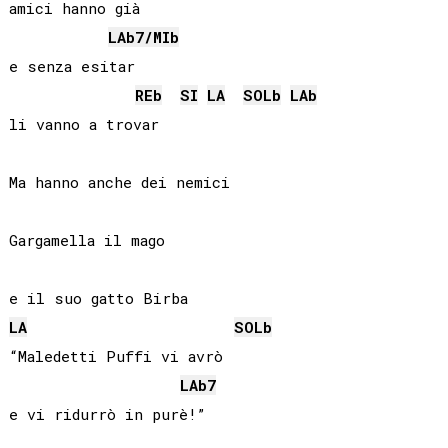
amici hanno già

LAb
7/
MIb
e senza esitar

REb
SI
LA
SOLb
LAb
li vanno a trovar

Ma hanno anche dei nemici

Gargamella il mago

LA
SOLb
“Maledetti Puffi vi avrò

LAb
7
e vi ridurrò in purè!”
