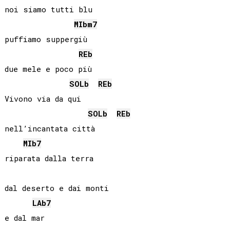
noi siamo tutti blu

MIb
m7
puffiamo suppergiù

REb
due mele e poco più

SOLb
REb
Vivono via da qui

SOLb
REb
nell’incantata città

MIb
7
riparata dalla terra

dal deserto e dai monti

LAb
7
e dal mar
