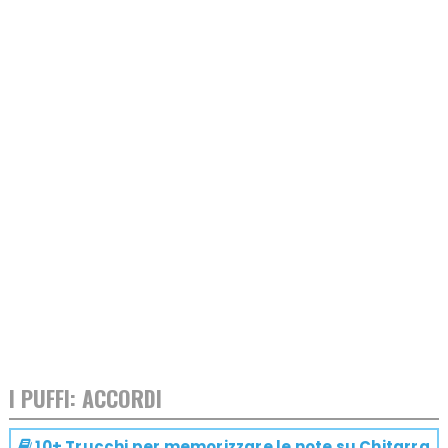
I PUFFI: ACCORDI
10+ Trucchi per memorizzare le note su
Chitarra