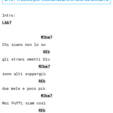
LAb
7
MIb
m7
Chi siano non lo so

REb
gli strani ometti blu

MIb
m7
sono alti suppergiù

REb
due mele e poco più

MIb
m7
Noi Puffi siam così

REb