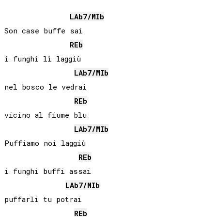
LAb
7/
MIb
Son case buffe sai

REb
i funghi lì laggiù

LAb
7/
MIb
nel bosco le vedrai

REb
vicino al fiume blu

LAb
7/
MIb
Puffiamo noi laggiù

REb
i funghi buffi assai

LAb
7/
MIb
puffarli tu potrai

REb