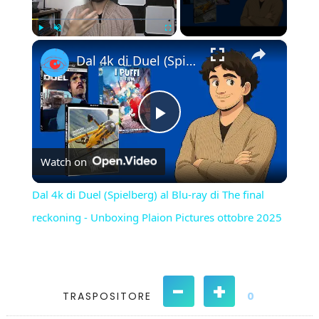
×
Play
Unmute
Fullscreen
Dal 4k di Duel (Spielberg) al Blu-ray di The final reckoning - Unboxing Plaion Pictures ottobre 2025
Play
Watch on
Video
Dal 4k di Duel (Spielberg) al Blu-ray di The final
reckoning - Unboxing Plaion Pictures ottobre 2025
-
+
TRASPOSITORE
0