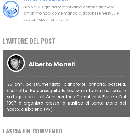
Lupin è la sigla del famosissimo cartone animato
omonimo nato come manga giapponese nel 1967 e
trasformato in anime nel...
L'AUTORE DEL POST
Alberto Moneti
36 anni, polistrumentista: pianoforte, chitarra, batteria,
clarinetto. Ha conseguito la licenza in teoria musicale e
solfeggio presso il Conservatorio Cherubini di Firenze. Dal
1997 è organista presso la Basilica di Santa Maria del
Sasso, a Bibbiena (AR).
LASCIA UN COMMENTO