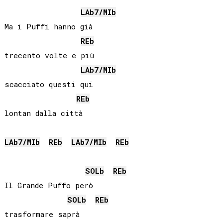
LAb
7/
MIb
Ma i Puffi hanno già

REb
trecento volte e più

LAb
7/
MIb
scacciato questi qui

REb
lontan dalla città

LAb
7/
MIb
REb
LAb
7/
MIb
REb
SOLb
REb
Il Grande Puffo però

SOLb
REb
trasformare saprà
