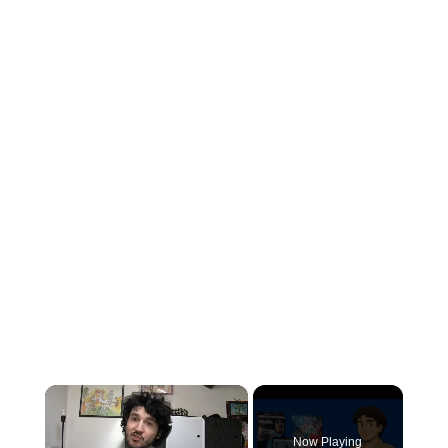
×
Now Playing