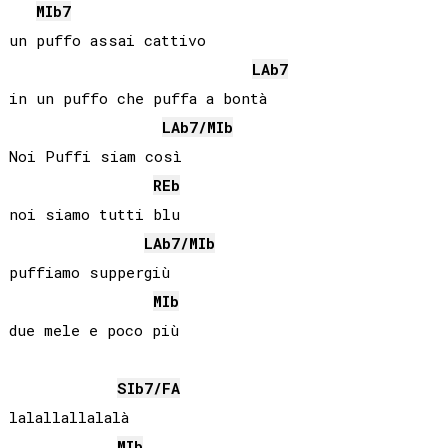
MIb
7
un puffo assai cattivo

LAb
7
in un puffo che puffa a bontà

LAb
7/
MIb
Noi Puffi siam così

REb
noi siamo tutti blu

LAb
7/
MIb
puffiamo suppergiù

MIb
SIb
7/
FA
lalallallalalà

MIb