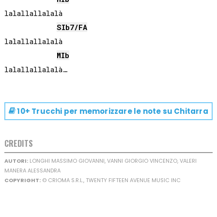
lalallallalalà

SIb
7/
FA
lalallallalalà

MIb
10+ Trucchi per memorizzare le note su
Chitarra
CREDITS
AUTORI:
LONGHI MASSIMO GIOVANNI, VANNI GIORGIO VINCENZO, VALERI
MANERA ALESSANDRA
COPYRIGHT:
© CRIOMA S.R.L., TWENTY FIFTEEN AVENUE MUSIC INC