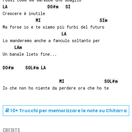
LA
DO#
m
SI
Crescere è inutile

MI
SI
m
Ma forse io e te siamo più furbi del futuro

LA
Lo manderemo anche a fanculo soltanto per

LA
m
Un banale lieto fine...

DO#
m
SOL#
m
LA
MI
SOL#
m
10+ Trucchi per memorizzare le note su
Chitarra
CREDITS