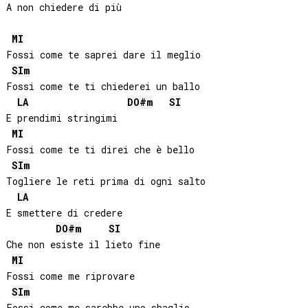
A non chiedere di più

MI
Fossi come te saprei dare il meglio

SI
m
Fossi come te ti chiederei un ballo

LA
DO#
m
SI
E prendimi stringimi

MI
Fossi come te ti direi che è bello

SI
m
Togliere le reti prima di ogni salto

LA
E smettere di credere

DO#
m
SI
Che non esiste il lieto fine

MI
Fossi come me riprovare

SI
m