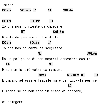
DO#
m
SOL#
m
LA
MI
SOL#
m
DO#
m
SOL#
m
LA
Io che non ho niente da chiedere

MI
SOL#
m
DO#
m
SOL#
m
LA
Io che non ho carte da scegliere

MI
SOL#
m
Ho un po’ paura di non sapermi arrendere con te

LA
SI
E no non ho più vetri da rompere

DO#
m
SI
/
RE#
MI
LA
E imparo ad essere fragile ma è diffici--le per me

SI
E anche se no non sono in grado di correre, 

di spingere
