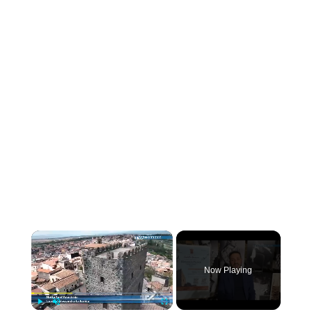
×
Now Playing