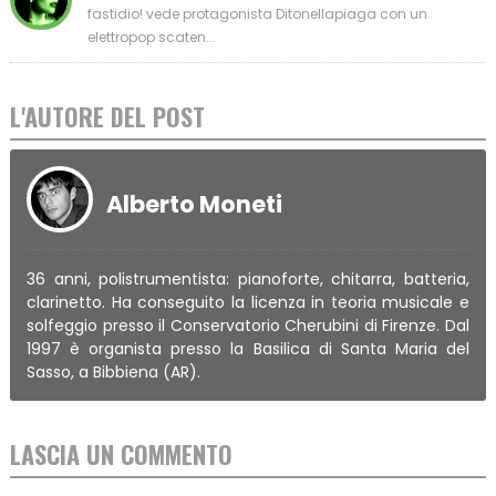
fastidio! vede protagonista Ditonellapiaga con un
elettropop scaten...
L'AUTORE DEL POST
Alberto Moneti
36 anni, polistrumentista: pianoforte, chitarra, batteria,
clarinetto. Ha conseguito la licenza in teoria musicale e
solfeggio presso il Conservatorio Cherubini di Firenze. Dal
1997 è organista presso la Basilica di Santa Maria del
Sasso, a Bibbiena (AR).
LASCIA UN COMMENTO