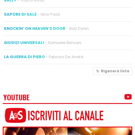
SALLY
- Vasco Rossi
SAPORE DI SALE
- Gino Paoli
KNOCKIN’ ON HEAVEN’S DOOR
- Bob Dylan
GIUDIZI UNIVERSALI
- Samuele Bersani
LA GUERRA DI PIERO
- Fabrizio De André
Rigenera lista
YOUTUBE