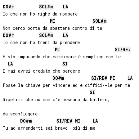
DO#
m
SOL#
m
LA
Io che non ho righe da rompere

MI
SOL#
m
DO#
m
SOL#
m
LA
Io che non ho treni da prendere

MI
SI
/
RE#
E sto imparando che camminare è semplice con te

LA
SI
E mai avrei creduto che perdere

DO#
m
SI
/
RE#
MI
LA
Fosse la chiave per vincere ed è diffici--le per me

SI
Ripetimi che no non c’è nessuno da battere, 

da sconfiggere

DO#
m
SI
/
RE#
MI
LA
Tu ad arrenderti sei bravo  più di me
