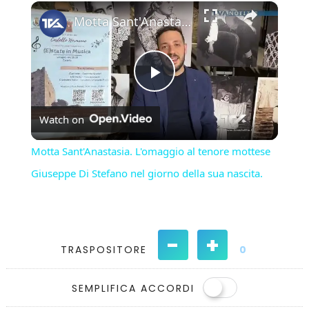
×
Play
Unmute
Fullscreen
Motta Sant'Anastasia. L'omaggio al tenore mottese Giuseppe Di Stefano nel giorno della sua nascita.
Play
Watch on
Video
Motta Sant'Anastasia. L'omaggio al tenore mottese
Giuseppe Di Stefano nel giorno della sua nascita.
-
+
TRASPOSITORE
0
SEMPLIFICA ACCORDI