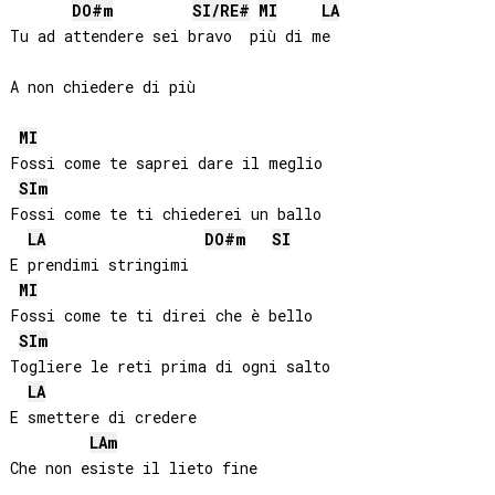
DO#
m
SI
/
RE#
MI
LA
Tu ad attendere sei bravo  più di me

A non chiedere di più

MI
Fossi come te saprei dare il meglio

SI
m
Fossi come te ti chiederei un ballo

LA
DO#
m
SI
E prendimi stringimi

MI
Fossi come te ti direi che è bello

SI
m
Togliere le reti prima di ogni salto

LA
E smettere di credere

LA
m
Che non esiste il lieto fine
