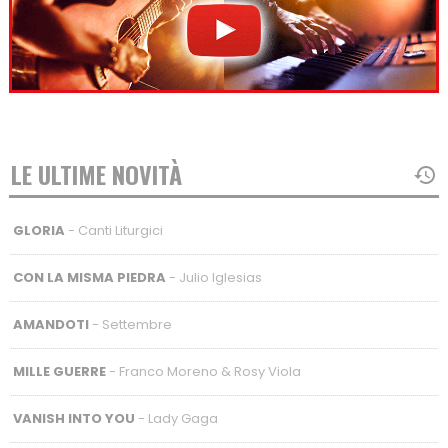
LE ULTIME NOVITÀ
GLORIA
- Canti Liturgici
CON LA MISMA PIEDRA
- Julio Iglesias
AMANDOTI
- Settembre
MILLE GUERRE
- Franco Moreno & Rosy Viola
VANISH INTO YOU
- Lady Gaga